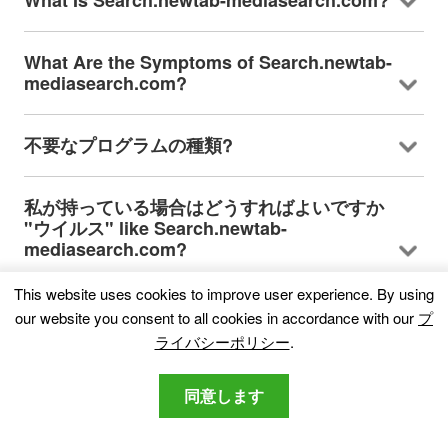
What Are the Symptoms of Search.newtab-
mediasearch.com
?
不要なプログラムの種類?
私が持っている場合はどうすればよいですか
"ウイルス"
like Search.newtab-
mediasearch.com
?
This website uses cookies to improve user experience
.
By using
How Does Search.newtab-
our website you consent to all cookies in accordance with our
プ
mediasearch.com Work
?
ライバシーポリシー
.
Is Search.newtab-mediasearch.com
同意します
Malware
?