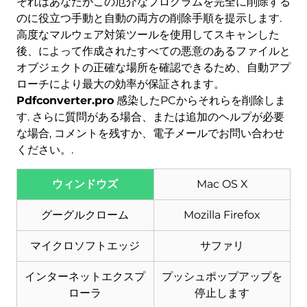
それはあなたがこの厄介なプログラムを完全に削除する
のに役立つ手動と自動の両方の削除手順を提示します.
高度なマルウェア対策ツールを使用してスキャンした
後、によって作成されたすべての悪意のあるファイルと
オブジェクトの正確な場所を確認できるため、自動アプ
ローチにより最大の効率が保証されます。
Pdfconverter.pro
感染したPCからそれらを削除しま
ダウンロード
マルウェア除去ツール
す. さらに質問がある場合、または追加のヘルプが必要
な場合, コメントを残すか、電子メールでお問い合わせ
ください。.
ウィンドウズ
Mac OS X
グーグルクローム
Mozilla Firefox
マイクロソフトエッジ
サファリ
インターネットエクスプ
プッシュポップアップを
ローラ
停止します