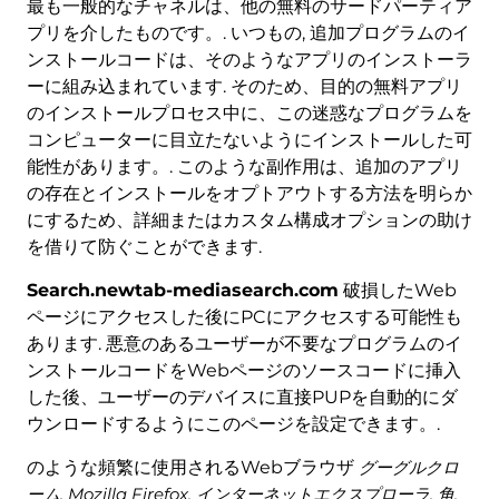
最も一般的なチャネルは、他の無料のサードパーティア
プリを介したものです。. いつもの, 追加プログラムのイ
ンストールコードは、そのようなアプリのインストーラ
ーに組み込まれています. そのため、目的の無料アプリ
のインストールプロセス中に、この迷惑なプログラムを
コンピューターに目立たないようにインストールした可
能性があります。. このような副作用は、追加のアプリ
の存在とインストールをオプトアウトする方法を明らか
にするため、詳細またはカスタム構成オプションの助け
を借りて防ぐことができます.
Search.newtab-mediasearch.com
破損したWeb
ページにアクセスした後にPCにアクセスする可能性も
あります. 悪意のあるユーザーが不要なプログラムのイ
ンストールコードをWebページのソースコードに挿入
した後、ユーザーのデバイスに直接PUPを自動的にダ
ウンロードするようにこのページを設定できます。.
のような頻繁に使用されるWebブラウザ
グーグルクロ
ーム, Mozilla Firefox, インターネットエクスプローラ, 角,