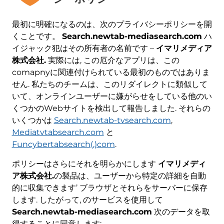
最初に明確になるのは、次のプライバシーポリシーを開
くことです。
Search.newtab-mediasearch.com
ハ
イジャック犯はその所有者の名前です –
イマリメディア
株式会社.
実際には, この厄介なアプリは、この
comapnyに関連付けられている最初のものではありま
せん. 私たちのチームは、このリダイレクトに類似して
いて、オンラインユーザーに嫌がらせをしている他のい
くつかのWebサイトを検出して報告しました. それらの
いくつかは
Search.newtab-tvsearch.com
,
Mediatvtabsearch.com
と
Funcybertabsearch(.)com
.
ポリシーはさらにそれを明らかにします
イマリメディ
ア株式会社.
の製品は、ユーザーから特定の詳細を自動
的に収集できます’ ブラウザとそれらをサーバーに保存
します. したがって, のサービスを使用して
Search.newtab-mediasearch.com
次のデータを取
得することに同意します: