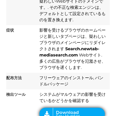
疑わしいWebサイトのドメインで
す。. その不正な検索エンジンは、
デフォルトとして設定されているも
のを置き換えます.
症状
影響を受けるブラウザのホームペー
ジと新しいタブページは、疑わしい
ブラウザのメインページにリダイレ
クトされます
Search.newtab-
mediasearch.com
Webサイト.
Download
多くの広告がブラウザを氾濫させ、
Spy Hunter
ブラウザを遅くします.
配布方法
フリーウェアのインストール, バン
ドルパッケージ
検出ツール
システムがマルウェアの影響を受け
ているかどうかを確認する