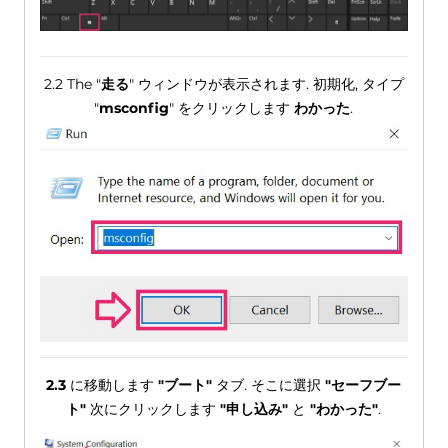
2.2 The "
走る
" ウィンドウが表示されます. 初期化, タイプ
"
msconfig
" をクリックします
わかった
.
2.3
に移動します
"ブート"
タブ. そこに選択
"セーフブー
ト"
次にクリックします
"申し込み"
と
"わかった"
.