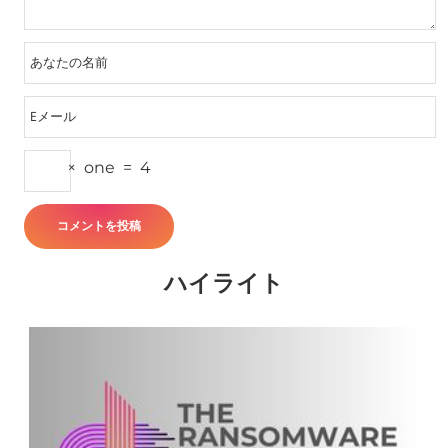
×
one
=
4
ハイライト