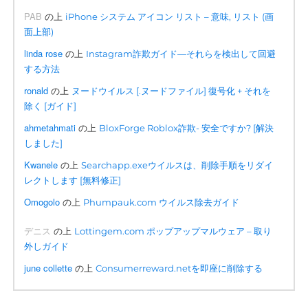
PAB
の上
iPhone システム アイコン リスト – 意味, リスト (画
面上部)
linda rose
の上
Instagram詐欺ガイド—それらを検出して回避
する方法
ronald
の上
ヌードウイルス [.ヌードファイル] 復号化 + それを
除く [ガイド]
ahmetahmati
の上
BloxForge Roblox詐欺- 安全ですか? [解決
しました]
Kwanele
の上
Searchapp.exeウイルスは、削除手順をリダイ
レクトします [無料修正]
Omogolo
の上
Phumpauk.com ウイルス除去ガイド
デニス
の上
Lottingem.com ポップアップマルウェア – 取り
外しガイド
june collette
の上
Consumerreward.netを即座に削除する