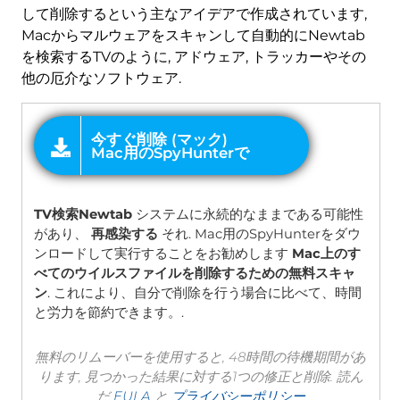
して削除するという主なアイデアで作成されています,
Macからマルウェアをスキャンして自動的にNewtab
を検索するTVのように, アドウェア, トラッカーやその
他の厄介なソフトウェア.
オファー
TV検索Newtab
システムに永続的なままである可能性
があり、
再感染する
それ. Mac用のSpyHunterをダウ
ンロードして実行することをお勧めします
Mac上のす
べてのウイルスファイルを削除するための無料スキャ
ン
. これにより、自分で削除を行う場合に比べて、時間
と労力を節約できます。.
無料のリムーバーを使用すると, 48時間の待機期間があ
ります, 見つかった結果に対する1つの修正と削除. 読ん
だ
EULA
と
プライバシーポリシー