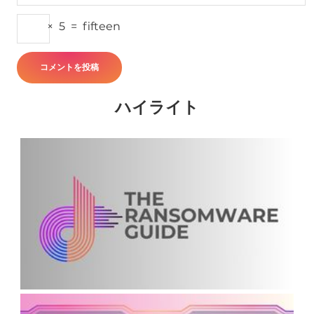
×
5
=
fifteen
ハイライト