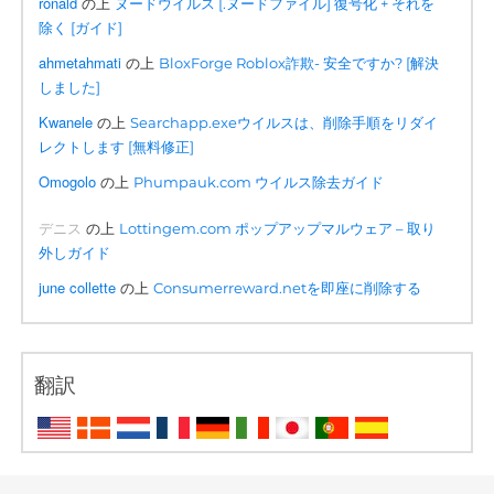
ronald
の上
ヌードウイルス [.ヌードファイル] 復号化 + それを
除く [ガイド]
ahmetahmati
の上
BloxForge Roblox詐欺- 安全ですか? [解決
しました]
Kwanele
の上
Searchapp.exeウイルスは、削除手順をリダイ
レクトします [無料修正]
Omogolo
の上
Phumpauk.com ウイルス除去ガイド
デニス
の上
Lottingem.com ポップアップマルウェア – 取り
外しガイド
june collette
の上
Consumerreward.netを即座に削除する
翻訳