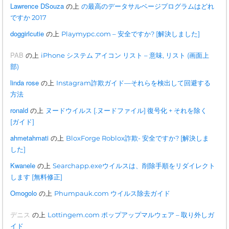
Lawrence DSouza
の上
の最高のデータサルベージプログラムはどれ
ですか 2017
doggirlcutie
の上
Playmypc.com – 安全ですか? [解決しました]
PAB
の上
iPhone システム アイコン リスト – 意味, リスト (画面上
部)
linda rose
の上
Instagram詐欺ガイド—それらを検出して回避する
方法
ronald
の上
ヌードウイルス [.ヌードファイル] 復号化 + それを除く
[ガイド]
ahmetahmati
の上
BloxForge Roblox詐欺- 安全ですか? [解決しま
した]
Kwanele
の上
Searchapp.exeウイルスは、削除手順をリダイレクト
します [無料修正]
Omogolo
の上
Phumpauk.com ウイルス除去ガイド
デニス
の上
Lottingem.com ポップアップマルウェア – 取り外しガ
イド