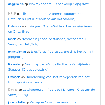
doggirlcutie
op
Playmypc.com – Is het veilig? [opgelost]
HELP
op
Lijst met iPhone-systeempictogrammen -
Betekenis, Lijst (Bovenkant van het scherm)
linda rose
op
Instagram Scam Guide - Hoe te detecteren
en Ontwijk ze
ronald
op
Noodvirus [.nood-bestanden] decoderen +
Verwijder Het [Gids]
ahmetahmati
op
BloxForge Roblox-zwendel- Is het veilig?
[opgelost]
Kwanele
op
Searchapp.exe Virus Redirects Verwijdering
Stappen [Gratis oplossing]
Omogolo
op
Handleiding voor het verwijderen van het
Phumpauk.com-virus
Dennis
op
Lottingem.com Pop-ups Malware – Gids van de
Verwijdering
june collette
op
Verwijder Consumerreward.net