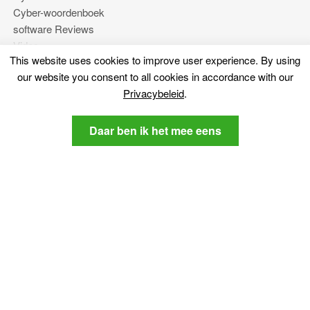
Cyber-woordenboek
software Reviews
Video
This website uses cookies to improve user experience
.
By using
Forums
our website you consent to all cookies in accordance with our
Privacybeleid
.
Meer
Daar ben ik het mee eens
Over ons
Privacybeleid
Contacteer ons
Blijf kijken
Schrijf u in voor onze nieuwsbrief over de nieuwste
cyberveiligheid en-tech gerelateerd nieuws.
Privacybeleid
Ik ga akkoord met de SensorsTechForum