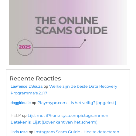
Recente Reacties
Lawrence DSouza
op
Welke zijn de beste Data Recovery
Programma's 2017
doggirlcutie
op
Playmypc.com – Is het veilig? [opgelost]
HELP
op
Lijst met iPhone-systeempictogrammen -
Betekenis, Lijst (Bovenkant van het scherm)
linda rose
op
Instagram Scam Guide - Hoe te detecteren