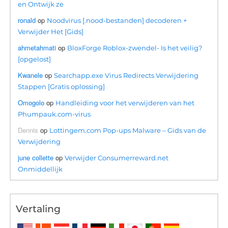
en Ontwijk ze
ronald
op
Noodvirus [.nood-bestanden] decoderen +
Verwijder Het [Gids]
ahmetahmati
op
BloxForge Roblox-zwendel- Is het veilig?
[opgelost]
Kwanele
op
Searchapp.exe Virus Redirects Verwijdering
Stappen [Gratis oplossing]
Omogolo
op
Handleiding voor het verwijderen van het
Phumpauk.com-virus
Dennis
op
Lottingem.com Pop-ups Malware – Gids van de
Verwijdering
june collette
op
Verwijder Consumerreward.net
Onmiddellijk
Vertaling