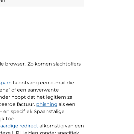
can
 browser.. Zo komen slachtoffers
spam
Ik ontvang een e-mail die
rena” of een aanverwante
der hoopt dat het legitiem zal
teerde factuur.
phishing
als een
 en specifiek Spaanstalige
k toe..
ardige redirect
afkomstig van een
eze URL leiden zonder specifiek