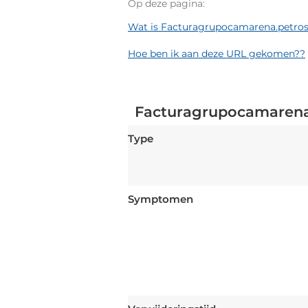
Op deze pagina:
Wat is Facturagrupocamarena.petro
Hoe ben ik aan deze URL gekomen??
Facturagrupocamarena.
Type
Symptomen