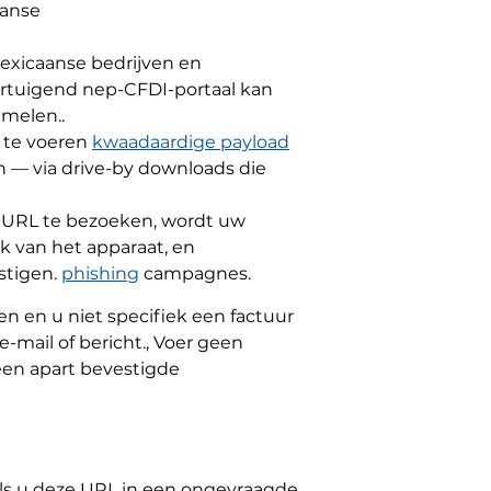
aanse
Mexicaanse bedrijven en
vertuigend nep-CFDI-portaal kan
melen..
t te voeren
kwaadaardige payload
 — via drive-by downloads die
e URL te bezoeken, wordt uw
uk van het apparaat, en
stigen.
phishing
campagnes.
en en u niet specifiek een factuur
-mail of bericht., Voer geen
 een apart bevestigde
 Als u deze URL in een ongevraagde