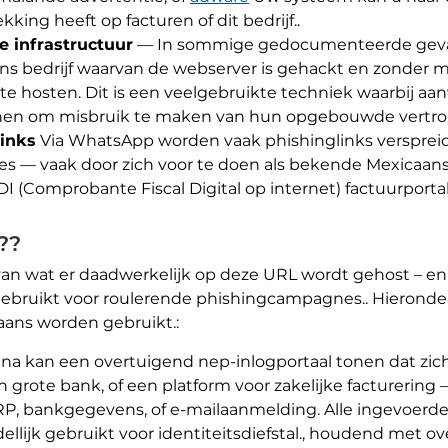
kking heeft op facturen of dit bedrijf..
 infrastructuur
— In sommige gedocumenteerde gevall
ns bedrijf waarvan de webserver is gehackt en zonder 
e hosten. Dit is een veelgebruikte techniek waarbij aan
inen om misbruik te maken van hun opgebouwde vertro
inks
Via WhatsApp worden vaak phishinglinks verspreid 
'jes — vaak door zich voor te doen als bekende Mexicaan
DI (Comprobante Fiscal Digital op internet) factuurporta
??
van wat er daadwerkelijk op deze URL wordt gehost – e
 gebruikt voor roulerende phishingcampagnes.. Hierond
aans worden gebruikt.:
a kan een overtuigend nep-inlogportaal tonen dat zic
en grote bank, of een platform voor zakelijke factureri
 bankgegevens, of e-mailaanmelding. Alle ingevoerde
lijk gebruikt voor identiteitsdiefstal., houdend met ove