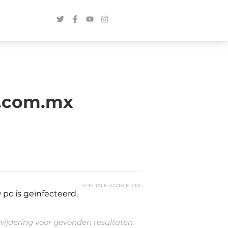
s.com.mx
SPECIALE AANBIEDING
pc is geïnfecteerd.
rwijdering voor gevonden resultaten.