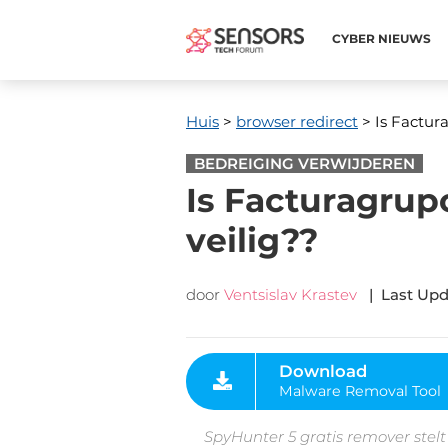
CYBER ​​NIEUWS
Huis
>
browser redirect
> Is Factu
BEDREIGING VERWIJDEREN
Is Facturagru
veilig??
door
Ventsislav Krastev
|
Last Upd
Download
Malware Removal Tool
SpyHunter 5 gratis remover stelt