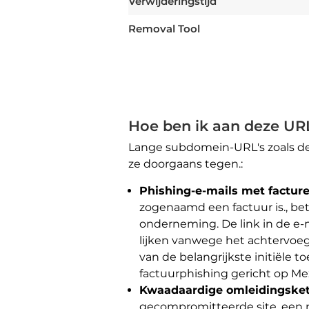
Verwijderingstijd
Removal Tool
Hoe ben ik aan deze U
Lange subdomein-URL's zoals de
ze doorgaans tegen.:
Phishing-e-mails met factur
zogenaamd een factuur is., be
onderneming. De link in de e-
lijken vanwege het achtervoe
van de belangrijkste initiële 
factuurphishing gericht op Me
Kwaadaardige omleidingske
gecompromitteerde site, een m