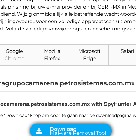
als phishing bij uw e-mailprovider en bij CERT-MX in Mex
ediend, Wijzig onmiddellijk alle betreffende wachtwoo
zijn ingevoerd.. Voer een volledige apparaatscan uit om 
d.. Volg de volledige verwijderings- en beschermingshand
Download
Malware Removal Tool
Google
Mozilla
Microsoft
Safari
Chrome
Firefox
Edge
ragrupocamarena.petrosistemas.com.m
pocamarena.petrosistemas.com.mx with SpyHunter A
p de "Download" knop om door te gaan naar de downloadpagina v