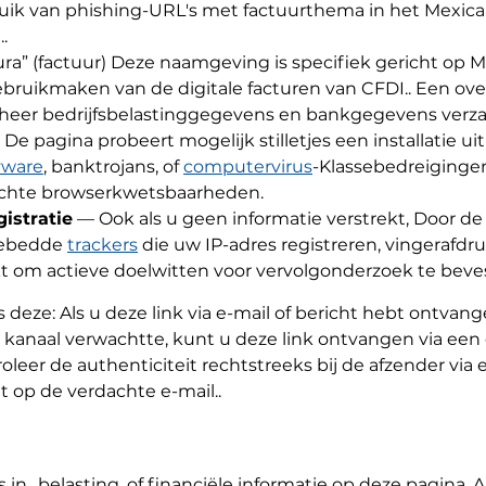
ik van phishing-URL's met factuurthema in het Mexic
.
ura” (factuur) Deze naamgeving is specifiek gericht op 
gebruikmaken van de digitale facturen van CFDI.. Een o
eer bedrijfsbelastinggegevens en bankgegevens verza
De pagina probeert mogelijk stilletjes een installatie ui
yware
, banktrojans, of
computervirus
-Klassebedreigingen
chte browserkwetsbaarheden.
istratie
— Ook als u geen informatie verstrekt, Door d
ngebedde
trackers
die uw IP-adres registreren, vingerafdr
om actieve doelwitten voor vervolgonderzoek te beve
 deze: Als u deze link via e-mail of bericht hebt ontvang
 kanaal verwachtte, kunt u deze link ontvangen via een e
oleer de authenticiteit rechtstreeks bij de afzender via
 op de verdachte e-mail..
in., belasting, of financiële informatie op deze pagina.