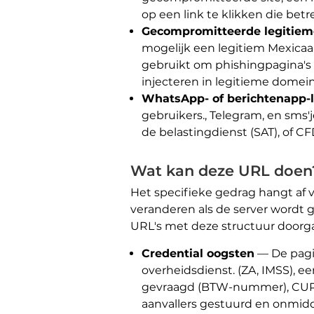
op een link te klikken die betre
Gecompromitteerde legitieme
mogelijk een legitiem Mexicaa
gebruikt om phishingpagina's t
injecteren in legitieme dome
WhatsApp- of berichtenapp-l
gebruikers., Telegram, en sms
de belastingdienst (SAT), of CF
Wat kan deze URL doen
Het specifieke gedrag hangt af 
veranderen als de server wordt
URL's met deze structuur doorg
Credential oogsten
— De pagin
overheidsdienst. (ZA, IMSS), e
gevraagd (BTW-nummer), CURP,
aanvallers gestuurd en onmiddel