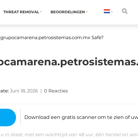
THREAT REMOVAL
BEOORDELINGEN
ragrupocamarena.petrosistemas.com.mx Safe
?
pocamarena.petrosistema
ate
:
Juni 18, 2026
|
0 Reacties
Download een gratis scanner om te zien of uw 
 u in staat, met een wachttijd van 48 uur, één herstel en ve