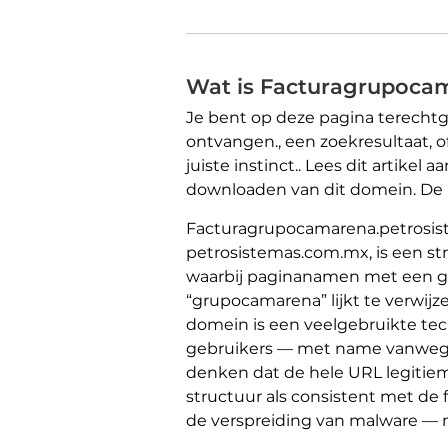
Wat is Facturagrupoca
Je bent op deze pagina terecht
ontvangen., een zoekresultaat, of
juiste instinct.. Lees dit artike
downloaden van dit domein. De h
Facturagrupocamarena.petrosis
petrosistemas.com.mx, is een str
waarbij paginanamen met een gev
“grupocamarena” lijkt te verwij
domein is een veelgebruikte te
gebruikers — met name vanwege 
denken dat de hele URL legitie
structuur als consistent met de 
de verspreiding van malware — 