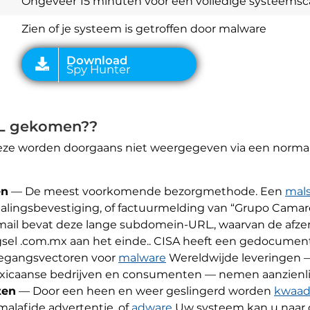
Ongeveer 15 minuten voor een volledige systeems
Zien of je systeem is getroffen door malware
RL gekomen??
ze worden doorgaans niet weergegeven via een normale
en
— De meest voorkomende bezorgmethode. Een
mal
talingsbevestiging, of factuurmelding van “Grupo Cama
mail bevat deze lange subdomein-URL., waarvan de afzen
gsel .com.mx aan het einde.. CISA heeft een gedocumen
toegangsvectoren voor
malware
Wereldwijde leveringen —
xicaanse bedrijven en consumenten — nemen aanzienlij
ten
— Door een heen en weer geslingerd worden
kwaada
alafide advertentie, of
adware
Uw systeem kan u naar d