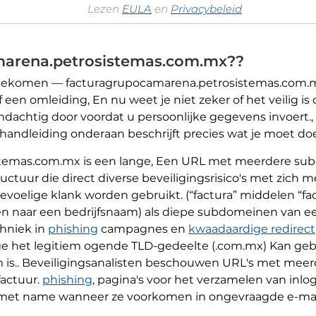
Lezen
EULA
en
Privacybeleid
marena.petrosistemas.com.mx??
gekomen — facturagrupocamarena.petrosistemas.com.mx 
 een omleiding, En nu weet je niet zeker of het veilig i
l aandachtig door voordat u persoonlijke gegevens invoert.
andleiding onderaan beschrijft precies wat je moet doe
temas.com.mx is een lange, Een URL met meerdere su
uctuur die direct diverse beveiligingsrisico's met zich
oelige klank worden gebruikt. (“factura” middelen “fac
zen naar een bedrijfsnaam) als diepe subdomeinen van 
chniek in
phishing
campagnes en
kwaadaardige redirect
het legitiem ogende TLD-gedeelte (.com.mx) Kan gebru
m is.. Beveiligingsanalisten beschouwen URL's met me
factuur.
phishing
, pagina's voor het verzamelen van inlo
met name wanneer ze voorkomen in ongevraagde e-mails