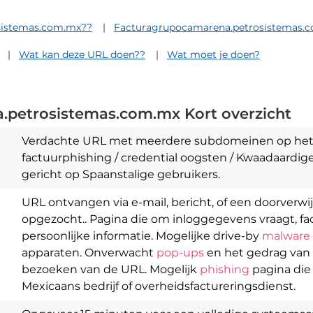
sistemas.com.mx??
Facturagrupocamarena.petrosistemas.c
Wat kan deze URL doen??
Wat moet je doen?
petrosistemas.com.mx Kort overzicht
Verdachte URL met meerdere subdomeinen op het .
factuurphishing / credential oogsten / Kwaadaardig
gericht op Spaanstalige gebruikers.
URL ontvangen via e-mail, bericht, of een doorverwij
opgezocht.. Pagina die om inloggegevens vraagt, fa
persoonlijke informatie. Mogelijke drive-by
malware
apparaten. Onverwacht
pop-ups
en het gedrag van 
Download
Spy Hunter
bezoeken van de URL. Mogelijk
phishing
pagina die 
Mexicaans bedrijf of overheidsfactureringsdienst.