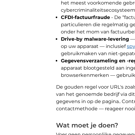
het meest voorkomende gebru
cybercriminaliteitsecosysteem.
CFDI-factuurfraude
- De “fact
particulieren die regelmatig 
onder het mom van factuurbeh
Drive-by malware-levering
— 
op uw apparaat — inclusief
sp
gebruikmaken van niet-gepat
Gegevensverzameling en -reg
apparaat blootgesteld aan i
browserkenmerken — gebruikt 
De gouden regel voor URL's zoals
van het genoemde bedrijf via dit
gegevens in op de pagina.. Contr
contactmethode — reageer nooit
Wat moet je doen?
Voer geen persoonlijke gegevens 