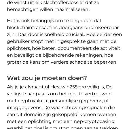
de winst uit elk slachtofferdossier dat ze
bemachtigen willen maximaliseren..
Het is ook belangrijk om te begrijpen dat
blockchaintransacties doorgaans onomkeerbaar
zijn.. Daardoor is snelheid cruciaal.. Hoe eerder een
gebruiker stopt met in gesprek te gaan met de
oplichters, hoe beter., documenteert de activiteit,
en beveiligt de bijbehorende rekeningen, hoe
groter de kans om verdere schade te beperken.
Wat zou je moeten doen?
Als je je afvraagt of Hestwin255.pro veilig is, De
Download
veiligste aanpak is om het niet te vertrouwen
Malware Removal Tool
met cryptovaluta., persoonlijke gegevens, of
inloggegevens. De waarschuwingssignalen die
aan dit domein zijn gekoppeld, komen overeen
met een oplichting met een nep-cryptocasino,
waarbij het doel is om stortingen aan te trekken