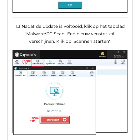
1.3 Nadat de update is voltooid, klik op het tabblad
'Malware/PC Scan'. Een nieuw venster zal
verschijnen. Klik op 'Scannen starten'.