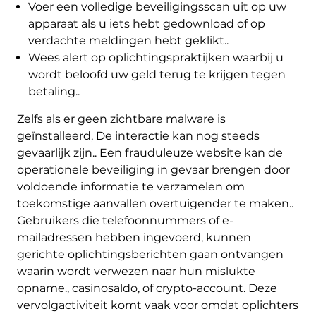
Voer een volledige beveiligingsscan uit op uw
apparaat als u iets hebt gedownload of op
verdachte meldingen hebt geklikt..
Wees alert op oplichtingspraktijken waarbij u
wordt beloofd uw geld terug te krijgen tegen
betaling..
Zelfs als er geen zichtbare malware is
geïnstalleerd, De interactie kan nog steeds
gevaarlijk zijn.. Een frauduleuze website kan de
operationele beveiliging in gevaar brengen door
voldoende informatie te verzamelen om
toekomstige aanvallen overtuigender te maken..
Gebruikers die telefoonnummers of e-
mailadressen hebben ingevoerd, kunnen
gerichte oplichtingsberichten gaan ontvangen
waarin wordt verwezen naar hun mislukte
opname., casinosaldo, of crypto-account. Deze
vervolgactiviteit komt vaak voor omdat oplichters