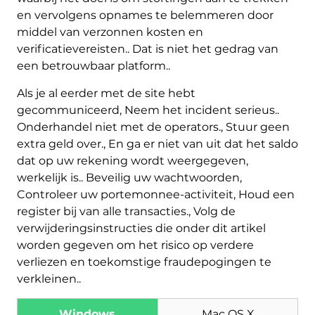
en vervolgens opnames te belemmeren door
middel van verzonnen kosten en
verificatievereisten.. Dat is niet het gedrag van
een betrouwbaar platform..
Als je al eerder met de site hebt
gecommuniceerd, Neem het incident serieus..
Onderhandel niet met de operators., Stuur geen
extra geld over., En ga er niet van uit dat het saldo
dat op uw rekening wordt weergegeven,
werkelijk is.. Beveilig uw wachtwoorden,
Controleer uw portemonnee-activiteit, Houd een
register bij van alle transacties., Volg de
verwijderingsinstructies die onder dit artikel
worden gegeven om het risico op verdere
verliezen en toekomstige fraudepogingen te
verkleinen..
Windows
Mac OS X