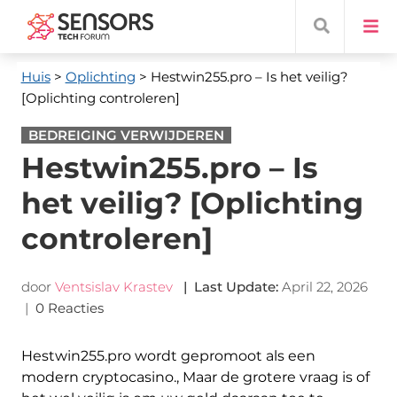
Huis
>
Oplichting
> Hestwin255.pro
– Is het veilig?
[Oplichting controleren]
BEDREIGING VERWIJDEREN
Hestwin255.pro – Is
het veilig? [Oplichting
controleren]
door
Ventsislav Krastev
|
Last Update
:
April 22, 2026
|
0 Reacties
Hestwin255.pro wordt gepromoot als een
modern cryptocasino., Maar de grotere vraag is of