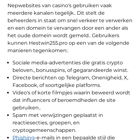
Nepwebsites van casino's gebruiken vaak
meerdere kanalen tegelijk.. Dit stelt de
beheerders in staat om snel verkeer te verwerken
en een domein te vervangen door een ander als
het oude domein wordt gemeld.. Gebruikers
kunnen Hestwin255.pro op een van de volgende
manieren tegenkomen:.
Sociale media-advertenties die gratis crypto
beloven., bonusspins, of gegarandeerde winst.
Directe berichten op Telegram, Onenigheid, X,
Facebook, of soortgelijke platforms.
Video's of korte filmpjes waarin beweerd wordt
dat influencers of beroemdheden de site
gebruiken..
Spam met verwijzingen geplaatst in
reactiesecties, groepen, en
cryptogemeenschappen.
Phishing
-e-mails in een bepaalde stijl die