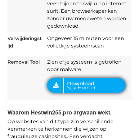
verschijnen terwijl u op internet
surft. Een browserkaper kan
Download
Spy Hunter
zonder uw medeweten worden
gedownload.
Verwijderingst
Ongeveer 15 minuten voor een
ijd
volledige systeemscan
Removal Tool
Zien of je systeem is getroffen
door malware
Waarom Hestwin255.pro argwaan wekt.
Op websites van dit type zijn verschillende
kenmerken te herkennen die wijzen op
frauduleuze casinosites.. Een verdacht