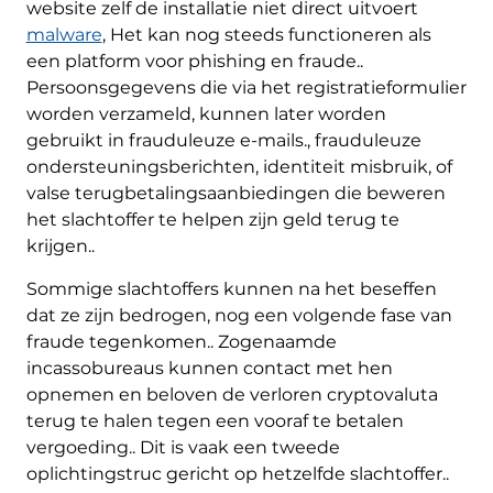
website zelf de installatie niet direct uitvoert
malware
, Het kan nog steeds functioneren als
een platform voor phishing en fraude..
Persoonsgegevens die via het registratieformulier
worden verzameld, kunnen later worden
gebruikt in frauduleuze e-mails., frauduleuze
ondersteuningsberichten, identiteit misbruik, of
valse terugbetalingsaanbiedingen die beweren
het slachtoffer te helpen zijn geld terug te
krijgen..
Sommige slachtoffers kunnen na het beseffen
dat ze zijn bedrogen, nog een volgende fase van
fraude tegenkomen.. Zogenaamde
incassobureaus kunnen contact met hen
opnemen en beloven de verloren cryptovaluta
terug te halen tegen een vooraf te betalen
vergoeding.. Dit is vaak een tweede
oplichtingstruc gericht op hetzelfde slachtoffer..