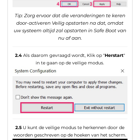
Tip: Zorg ervoor dat die veranderingen te keren
door-activeren Veilig opstarten na dat, omdat
uw systeem altijd zal opstarten in Safe Boot van
nu af aan.
2.4
Als daarom gevraagd wordt, Klik op "
Herstart
"
in te gaan op de veilige modus.
2.5
U kunt de veilige modus te herkennen door de
woorden geschreven op de hoeken van het scherm.