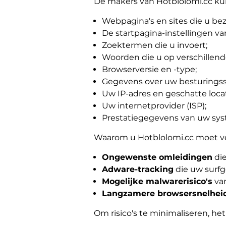
De makers van Hotblolomi.cc k
Webpagina's en sites die u bez
De startpagina-instellingen v
Zoektermen die u invoert;
Woorden die u op verschillende
Browserversie en -type;
Gegevens over uw besturings
Uw IP-adres en geschatte locat
Uw internetprovider (ISP);
Prestatiegegevens van uw sy
Waarom u Hotblolomi.cc moet v
Ongewenste omleidingen
die
Adware-tracking
die uw surfg
Mogelijke malwarerisico's
van
Langzamere browsersnelhei
Om risico's te minimaliseren, he