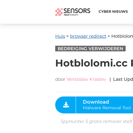
CYBER ​​NIEUWS
Huis
>
browser redirect
> Hotblolom
BEDREIGING VERWIJDEREN
Hotblolomi.cc 
door
Ventsislav Krastev
|
Last Upd
Download
Malware Removal Tool
SpyHunter 5 gratis remover stelt