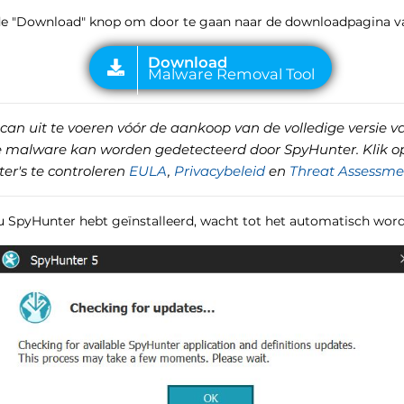
p de "Download" knop om door te gaan naar de downloadpagina v
can uit te voeren vóór de aankoop van de volledige versie v
de malware kan worden gedetecteerd door SpyHunter. Klik o
er's te controleren
EULA
,
Privacybeleid
en
Threat Assessmen
 u SpyHunter hebt geïnstalleerd, wacht tot het automatisch word