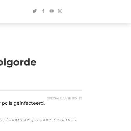
olgorde
SPECIALE AANBIEDING
pc is geïnfecteerd.
rwijdering voor gevonden resultaten.