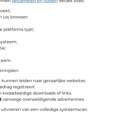
unnen
verzamelen en volgen
details zoals:
oekt;
an uw browser;
 platforms typt;
systeem;
ie;
steem.
ermijden:
 kunnen leiden naar gevaarlijke websites.
edrag registreert.
 kwaadaardige downloads of links.
d
vanwege overweldigende advertenties.
t uitvoeren van een volledige systeemscan.