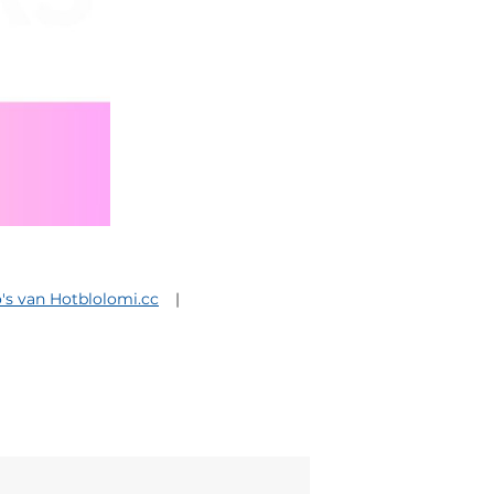
o's van Hotblolomi.cc