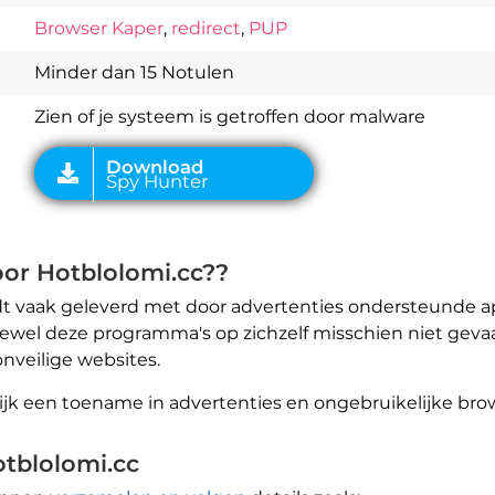
Download
Browser Kaper
,
redirect
,
PUP
Spy Hunter
Minder dan 15 Notulen
Zien of je systeem is getroffen door malware
oor Hotblolomi.cc??
 vaak geleverd met door advertenties ondersteunde ap
el deze programma's op zichzelf misschien niet gevaarli
nveilige websites.
k een toename in advertenties en ongebruikelijke brows
otblolomi.cc