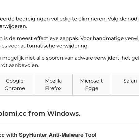
teerde bedreigingen volledig te elimineren, Volg de nod
erwijderen.
 is de meest effectieve aanpak. Voor handmatige verwi
 kies voor automatische verwijdering.
ogelijk niet alle sporen van adware verwijdert, het ge
rdt aanbevolen.
Google
Mozilla
Microsoft
Safari
Download
Malware Removal Tool
Chrome
Firefox
Edge
olomi.cc from Windows
.
cc with SpyHunter Anti-Malware Tool