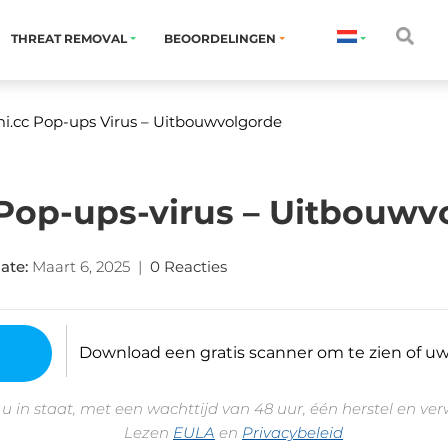
THREAT REMOVAL
BEOORDELINGEN
i.cc Pop-ups Virus
– Uitbouwvolgorde
Pop-ups-virus – Uitbouwv
ate
:
Maart 6, 2025
|
0 Reacties
Download een gratis scanner om te zien of uw 
 u in staat, met een wachttijd van 48 uur, één herstel en ve
Lezen
EULA
en
Privacybeleid