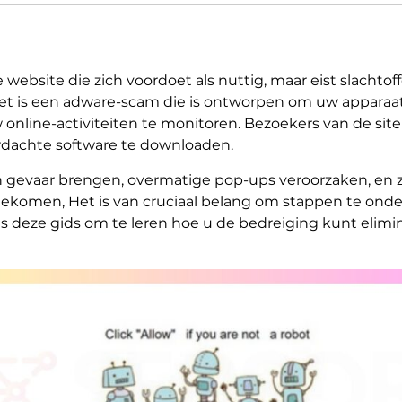
website die zich voordoet als nuttig, maar eist slachtof
d, het is een adware-scam die is ontworpen om uw appar
 online-activiteiten te monitoren. Bezoekers van de si
verdachte software te downloaden.
 gevaar brengen, overmatige pop-ups veroorzaken, en zel
ngekomen, Het is van cruciaal belang om stappen te 
s deze gids om te leren hoe u de bedreiging kunt elim