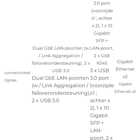
3.0 port
(voorzijde
x1 ; achter
x 2), 1 x 10
Gigabit
SFP +
Dual GbE LAN-poorten (w
LAN-poort,
/ Link Aggregation /
2 x GbE
Gigabit
failoverondersteuning), 2 x
RJ45
Ethernet
3 x USB
USB 3.0
connectiviteit
x2
Dual GbE LAN-poorten
3.0 port
Opties
Gigabit
(w / Link Aggregation /
(voorzijde
Ethernet x2
failoverondersteuning),
x1 ;
2 x USB 3.0
achter x
2), 1 x 10
Gigabit
SFP +
LAN-
poort, 2 x