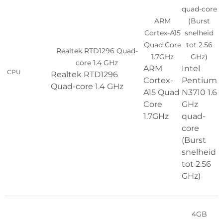
quad-core
ARM
(Burst
Cortex-A15
snelheid
Quad Core
tot 2.56
Realtek RTD1296 Quad-
1.7GHz
GHz)
core 1.4 GHz
ARM
Intel
CPU
Realtek RTD1296
Cortex-
Pentium
Quad-core 1.4 GHz
A15 Quad
N3710 1.6
Core
GHz
1.7GHz
quad-
core
(Burst
snelheid
tot 2.56
GHz)
4GB