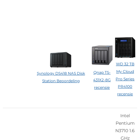
WD 32 TB
My Cloud
Qnap TS-
Synology DS418 NAS Disk
Pro Series
431X2-8G
Station Beoordeling
PR4100
recensie
recensie
Intel
Pentium
N3710 1.6
GHz