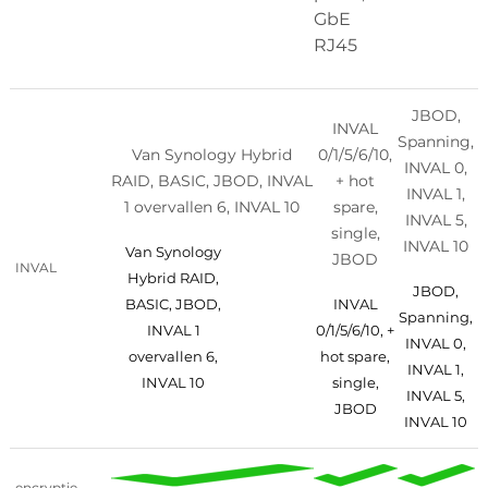
GbE
RJ45
JBOD,
INVAL
Spanning,
Van Synology Hybrid
0/1/5/6/10,
INVAL 0,
RAID, BASIC, JBOD, INVAL
+ hot
INVAL 1,
1 overvallen 6, INVAL 10
spare,
INVAL 5,
single,
INVAL 10
Van Synology
JBOD
INVAL
Hybrid RAID,
JBOD,
I
BASIC, JBOD,
INVAL
Spanning,
INVAL 1
0/1/5/6/10, +
INVAL 0,
overvallen 6,
hot spare,
INVAL 1,
INVAL 10
single,
INVAL 5,
JBOD
INVAL 10
encryptie