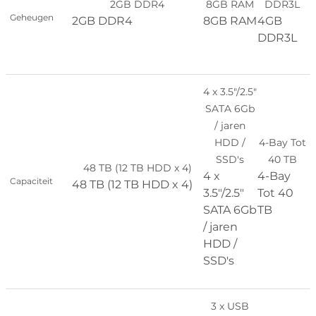
2GB DDR4
8GB RAM
DDR3L
Geheugen
2GB DDR4
8GB RAM
4GB
DDR3L
4 x 3.5″/2.5″
SATA 6Gb
/ jaren
HDD /
4-Bay Tot
SSD's
40 TB
48 TB (12 TB HDD x 4)
4 x
4-Bay
T
Capaciteit
48 TB (12 TB HDD x 4)
3.5″/2.5″
Tot 40
3
SATA 6Gb
TB
/ jaren
HDD /
SSD's
3 x USB