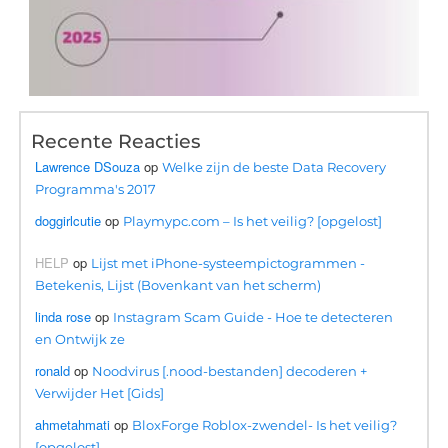
Recente Reacties
Lawrence DSouza
op
Welke zijn de beste Data Recovery
Programma's 2017
doggirlcutie
op
Playmypc.com – Is het veilig? [opgelost]
HELP
op
Lijst met iPhone-systeempictogrammen -
Betekenis, Lijst (Bovenkant van het scherm)
linda rose
op
Instagram Scam Guide - Hoe te detecteren
en Ontwijk ze
ronald
op
Noodvirus [.nood-bestanden] decoderen +
Verwijder Het [Gids]
ahmetahmati
op
BloxForge Roblox-zwendel- Is het veilig?
[opgelost]