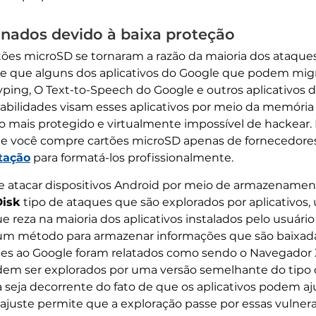
onados devido à baixa proteção
artões microSD se tornaram a razão da maioria dos ataque
de que alguns dos aplicativos do Google que podem mig
yping, O Text-to-Speech do Google e outros aplicativos
abilidades visam esses aplicativos por meio da memóri
o mais protegido e virtualmente impossível de hackear. 
ocê compre cartões microSD apenas de fornecedores con
tação
para formatá-los profissionalmente.
 de atacar dispositivos Android por meio de armazenamen
Disk
tipo de ataques que são explorados por aplicativos,
za na maioria dos aplicativos instalados pelo usuário
 método para armazenar informações que são baixadas
tes ao Google foram relatados como sendo o Navegador X
m ser explorados por uma versão semelhante do tipo 
seja decorrente do fato de que os aplicativos podem aju
juste permite que a exploração passe por essas vulnera