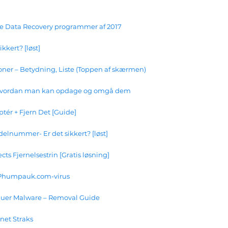
te Data Recovery programmer af 2017
kkert? [løst]
ner – Betydning, Liste (Toppen af ​​skærmen)
- hvordan man kan opdage og omgå dem
ptér + Fjern Det [Guide]
elnummer- Er det sikkert? [løst]
ts Fjernelsestrin [Gratis løsning]
af Phumpauk.com-virus
uer Malware – Removal Guide
net Straks