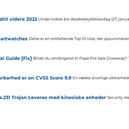
dtil videre 2022
Under sidste års databeskyttelsesdag (27. januar,
martwatches
Dette er en omfattende Top 10 liste, der opsummerer.
l Guide [Fix]
Bliver du omdirigeret til Pape Pre Sale Giveaway? T
årbarhed er en CVSS Score 9.9
En række alvorlige sårbarhede
da.231 Trojan Leveres med kinesiske enheder
Security r