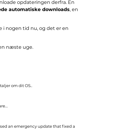
wnloade opdateringen derfra. En
ede automatiske downloads
, en
 i nogen tid nu, og det er en
den næste uge.
taljer om dit OS..
re...
ased an emergency update that fixed a