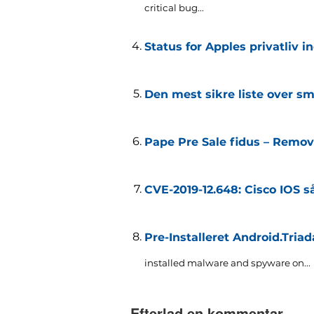
critical bug..
.
Status for Apples privatliv in
Den mest sikre liste over s
Pape Pre Sale fidus – Remova
CVE-2019-12.648: Cisco IOS s
Pre-Installeret Android.Tria
installed malware and spyware on..
.
Efterlad en kommentar