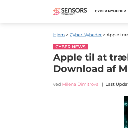
CYBER ​​NYHEDER
Hjem
>
Cyber ​​Nyheder
> Apple træ
CYBER NEWS
Apple til at tr
Download af Ma
ved
Milena Dimitrova
|
Last Upda