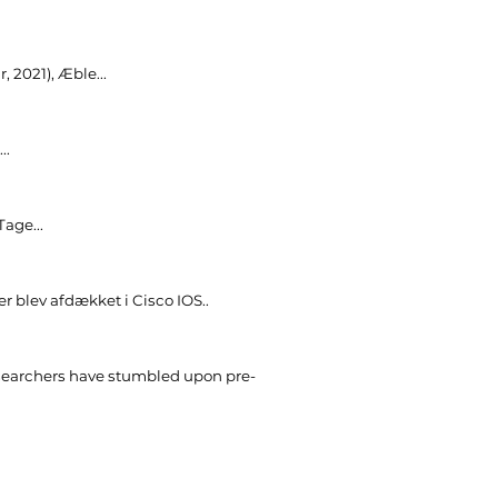
 2021), Æble...
..
age...
r blev afdækket i Cisco IOS..
esearchers have stumbled upon pre-