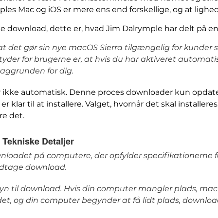
les Mac og iOS er mere ens end forskellige, og at lighed
e download, dette er, hvad Jim Dalrymple har delt på e
at det gør sin nye macOS Sierra tilgængelig for kunde
yder for brugerne er, at hvis du har aktiveret automa
baggrunden for dig.
r ikke automatisk. Denne proces downloader kun opdate
 klar til at installere. Valget, hvornår det skal installere
e det.
Tekniske Detaljer
nloadet på computere, der opfylder specifikationerne f
odtage download.
n til download. Hvis din computer mangler plads, macO
t, og din computer begynder at få lidt plads, download 