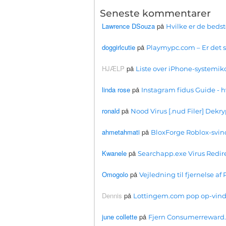
Seneste kommentarer
Lawrence DSouza
på
Hvilke er de beds
doggirlcutie
på
Playmypc.com – Er det si
HJÆLP
på
Liste over iPhone-systemiko
linda rose
på
Instagram fidus Guide 
ronald
på
Nood Virus [.nud Filer] Dekry
ahmetahmati
på
BloxForge Roblox-svind
Kwanele
på
Searchapp.exe Virus Redirec
Omogolo
på
Vejledning til fjernelse 
Dennis
på
Lottingem.com pop op-vind
june collette
på
Fjern Consumerreward.