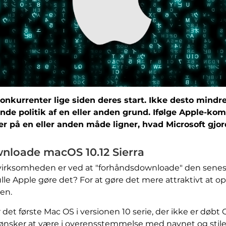
nkurrenter lige siden deres start. Ikke desto mindre,
nde politik af en eller anden grund. Ifølge Apple-k
er på en eller anden måde ligner, hvad Microsoft gj
wnloade macOS 10.12 Sierra
virksomheden er ved at "forhåndsdownloade" den senest
ulle Apple gøre det? For at gøre det mere attraktivt at
nen.
r det første Mac OS i versionen 10 serie, der ikke er dø
 ønsker at være i overensstemmelse med navnet og stile