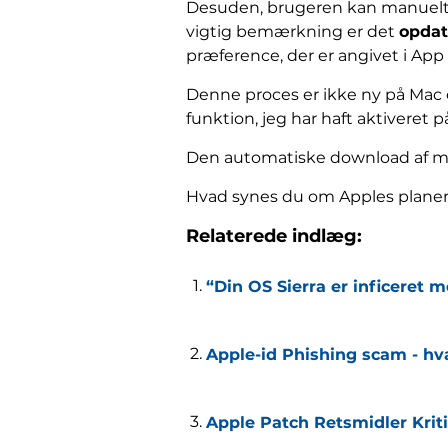
Desuden, brugeren kan manuelt s
vigtig bemærkning er det
opdat
præference, der er angivet i App 
Denne proces er ikke ny på Mac e
funktion, jeg har haft aktiveret p
Den automatiske download af mac
Hvad synes du om Apples planer?
Relaterede indlæg:
“Din OS Sierra er inficeret m
Apple-id Phishing scam - hv
Apple Patch Retsmidler Kriti