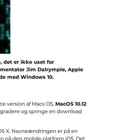
 det er ikke uset for
ommentator Jim Dalrymple, Apple
orde med Windows 10.
e version af Macs OS,
MacOS 10.12
 opgradere og springe en download
bt OS X. Navneændringen er på en
n på den mobile platform iOS. Det