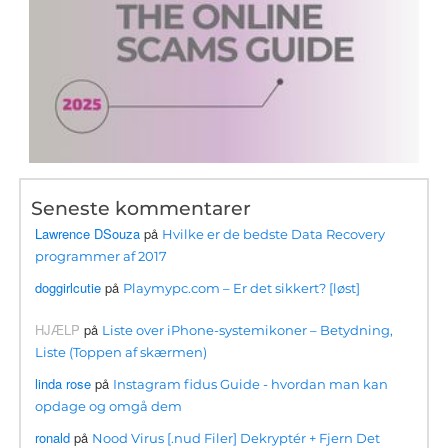
Seneste kommentarer
Lawrence DSouza
på
Hvilke er de bedste Data Recovery
programmer af 2017
doggirlcutie
på
Playmypc.com – Er det sikkert? [løst]
HJÆLP
på
Liste over iPhone-systemikoner – Betydning,
Liste (Toppen af ​​skærmen)
linda rose
på
Instagram fidus Guide - hvordan man kan
opdage og omgå dem
ronald
på
Nood Virus [.nud Filer] Dekryptér + Fjern Det