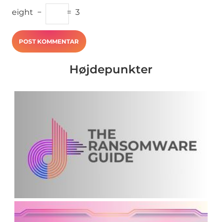
eight
−
=
3
Højdepunkter