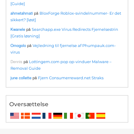
[Guide]
ahmetahmati
på
BloxForge Roblox-svindelnummer- Er det
sikkert? [løst]
Kwanele
på
Searchapp.exe Virus Redirects Fjernelsestrin
[Gratis løsning]
Omogolo
på
Vejledning til fjernelse af Phumpauk.com-
virus
Dennis
på
Lottingem.com pop op-vinduer Malware –
Removal Guide
june collette
på
Fjern Consumerreward.net Straks
Oversættelse