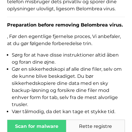
telefon misbruger dets privatliv og sporer dine
oplysninger ulovligt, ligesom Belombrea virus.
Preparation before removing Belombrea virus
.
, Før den egentlige fjernelse proces, Vi anbefaler,
at du gør følgende forberedelse trin.
Sørg for at have disse instruktioner altid åben
og foran dine øjne.
Gør en sikkerhedskopi af alle dine filer, selv om
Hent
de kunne blive beskadiget. Du bør
Værktøj til fjernelse af
sikkerhedskopiere dine data med en sky
malware
backup-løsning og forsikre dine filer mod
enhver form for tab, selv fra de mest alvorlige
trusler.
Vær tålmodig, da det kan tage et stykke tid.
Scan for malware
Rette registre