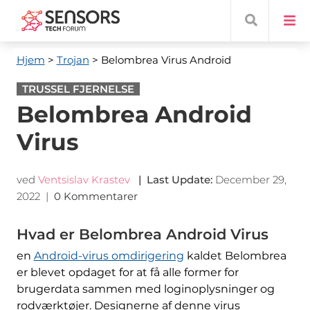
Hjem
>
Trojan
> Belombrea Virus Android
TRUSSEL FJERNELSE
Belombrea Android
Virus
ved
Ventsislav Krastev
|
Last Update
:
December 29,
2022
|
0 Kommentarer
Hvad er Belombrea Android Virus
en
Android-virus omdirigering
kaldet Belombrea
er blevet opdaget for at få alle former for
brugerdata sammen med loginoplysninger og
rodværktøjer. Designerne af denne virus