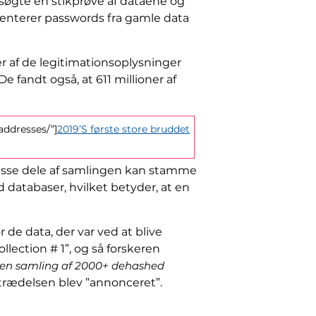
øgte en stikprøve af dataene og
senterer passwords fra gamle data
er af de legitimationsoplysninger
 fandt også, at 611 millioner af
addresses/”]
2019’S første store bruddet
visse dele af samlingen kan stamme
databaser, hvilket betyder, at en
de data, der var ved at blive
llection # 1”, og så forskeren
en samling af 2000+ dehashed
rtrædelsen blev ”annonceret”.