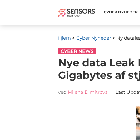
CYBER ​​NYHEDER
Hjem
>
Cyber ​​Nyheder
> Ny datalæk
CYBER NEWS
Nye data Leak 
Gigabytes af st
ved
Milena Dimitrova
|
Last Upda