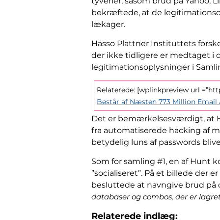
tyverier, såsom brud på Yahoo, 
bekræftede, at de legitimations
lækager.
Hasso Plattner Instituttets forsk
der ikke tidligere er medtaget i
legitimationsoplysninger i Samli
Relaterede: [wplinkpreview url =”ht
Består af Næsten 773 Million Email
Det er bemærkelsesværdigt, at H
fra automatiserede hacking af mi
betydelig luns af passwords blive
Som for samling #1, en af ​​Hunt
”socialiseret”. På et billede der 
besluttede at navngive brud på 
databaser og combos, der er lagre
Relaterede indlæg: