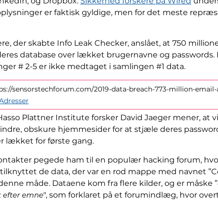
LinkedIn, og Dropbox.
Sikkerhed forskere på Wired
unders
oplysninger er faktisk gyldige, men for det meste repræ
ere, der skabte Info Leak Checker, anslået, at 750 million
 deres database over lækket brugernavne og passwords. De
nger # 2-5 er ikke medtaget i samlingen #1 data.
tps://sensorstechforum.com/2019-data-breach-773-million-email-
 Adresser
asso Plattner Institute forsker David Jaeger mener, at 
ndre, obskure hjemmesider for at stjæle deres password 
r lækket for første gang.
 kontakter pegede ham til en populær hacking forum, hvor 
er tilknyttet de data, der var en rod mappe med navnet ”Co
denne måde. Dataene kom fra flere kilder, og er måske ”
t efter emne
", som forklaret på et forumindlæg, hvor ove