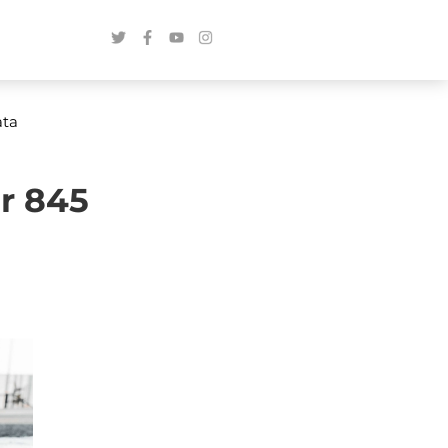
ata
ar 845