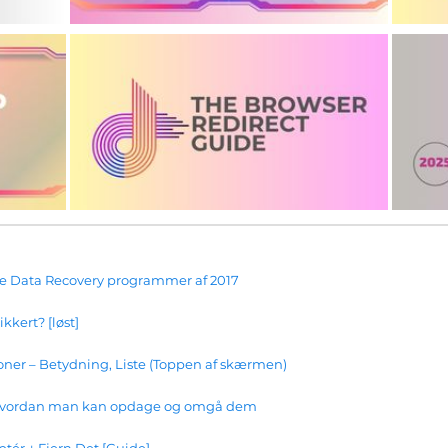
te Data Recovery programmer af 2017
kkert? [løst]
ner – Betydning, Liste (Toppen af ​​skærmen)
- hvordan man kan opdage og omgå dem