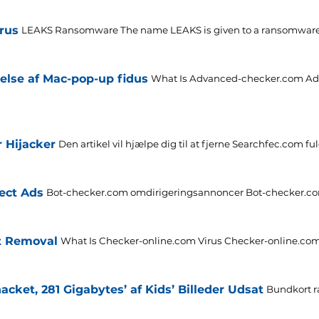
rus
LEAKS Ransomware The name LEAKS is given to a ransomware
else af Mac-pop-up fidus
What Is Advanced-checker.com Adv
 Hijacker
Den artikel vil hjælpe dig til at fjerne Searchfec.com fuld
ect Ads
Bot-checker.com omdirigeringsannoncer Bot-checker.com er 
t Removal
What Is Checker-online.com Virus Checker-online.com 
cket, 281 Gigabytes’ af Kids’ Billeder Udsat
Bundkort ra