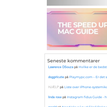
Seneste kommentarer
Lawrence DSouza
på
Hvilke er de beds
doggirlcutie
på
Playmypc.com – Er det si
HJÆLP
på
Liste over iPhone-systemiko
linda rose
på
Instagram fidus Guide 
ronald
på