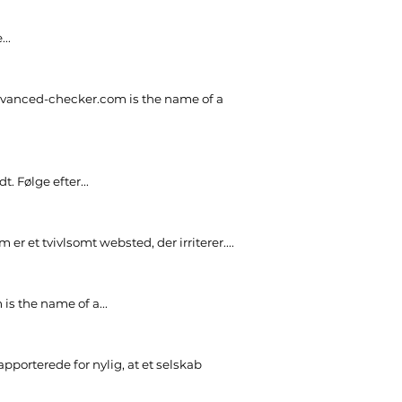
..
.
anced-checker.com is the name of a
t. Følge efter...
et tvivlsomt websted, der irriterer....
is the name of a..
.
pporterede for nylig, at et selskab