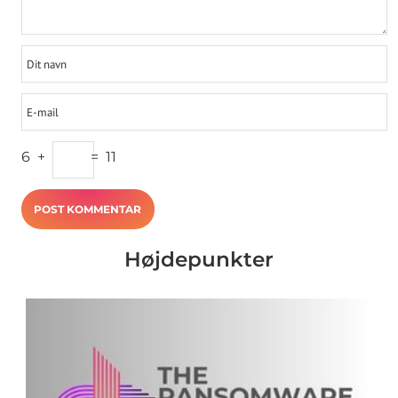
6
+
=
11
Højdepunkter