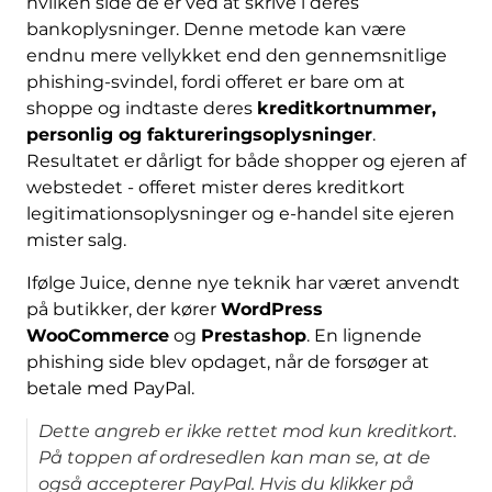
hvilken side de er ved at skrive i deres
bankoplysninger. Denne metode kan være
endnu mere vellykket end den gennemsnitlige
phishing-svindel, fordi offeret er bare om at
shoppe og indtaste deres
kreditkortnummer,
personlig og faktureringsoplysninger
.
Resultatet er dårligt for både shopper og ejeren af
​​webstedet - offeret mister deres kreditkort
legitimationsoplysninger og e-handel site ejeren
mister salg.
Ifølge Juice, denne nye teknik har været anvendt
på butikker, der kører
WordPress
WooCommerce
og
Prestashop
. En lignende
phishing side blev opdaget, når de forsøger at
betale med PayPal.
Dette angreb er ikke rettet mod kun kreditkort.
På toppen af ​​ordresedlen kan man se, at de
også accepterer PayPal. Hvis du klikker på