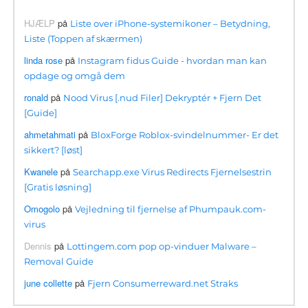
HJÆLP
på
Liste over iPhone-systemikoner – Betydning,
Liste (Toppen af ​​skærmen)
linda rose
på
Instagram fidus Guide - hvordan man kan
opdage og omgå dem
ronald
på
Nood Virus [.nud Filer] Dekryptér + Fjern Det
[Guide]
ahmetahmati
på
BloxForge Roblox-svindelnummer- Er det
sikkert? [løst]
Kwanele
på
Searchapp.exe Virus Redirects Fjernelsestrin
[Gratis løsning]
Omogolo
på
Vejledning til fjernelse af Phumpauk.com-
virus
Dennis
på
Lottingem.com pop op-vinduer Malware –
Removal Guide
june collette
på
Fjern Consumerreward.net Straks