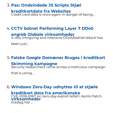
Pas: Ondsindede JS Scripts Stjæl
kreditkortdata fra Websites
Credit card data is once again in danger of being..
.
CCTV botnet Performing Layer 7 DDoS
angreb Globale virksomheder
A very intriguing and intensive DDoS/botnet attack has
been just..
.
Falske Google Domæner Bruges i kreditkort
Skimming kampagne
Security researchers came across a malicious campaign
that is using..
.
Windows Zero-Day udnyttes til at stjæle
kreditkort data fra amerikanske
CVE-2016-0167, en zero-day exploit rettet i Aprils Patch
virksomheder
tirsdag, har ...