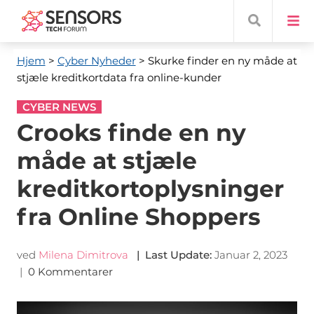
Hjem
>
Cyber ​​Nyheder
> Skurke finder en ny måde at
stjæle kreditkortdata fra online-kunder
CYBER NEWS
Crooks finde en ny
måde at stjæle
kreditkortoplysninger
fra Online Shoppers
ved
Milena Dimitrova
|
Last Update
:
Januar 2, 2023
|
0 Kommentarer