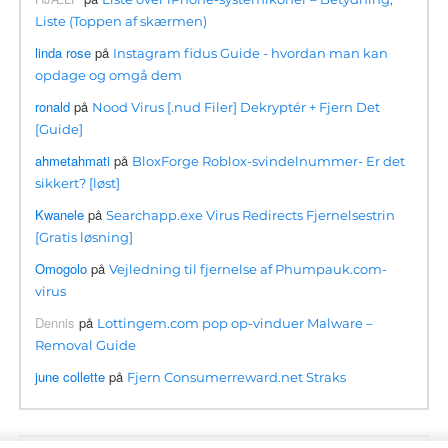
Liste (Toppen af ​​skærmen)
linda rose
på
Instagram fidus Guide - hvordan man kan
opdage og omgå dem
ronald
på
Nood Virus [.nud Filer] Dekryptér + Fjern Det
[Guide]
ahmetahmati
på
BloxForge Roblox-svindelnummer- Er det
sikkert? [løst]
Kwanele
på
Searchapp.exe Virus Redirects Fjernelsestrin
[Gratis løsning]
Omogolo
på
Vejledning til fjernelse af Phumpauk.com-
virus
Dennis
på
Lottingem.com pop op-vinduer Malware –
Removal Guide
june collette
på
Fjern Consumerreward.net Straks