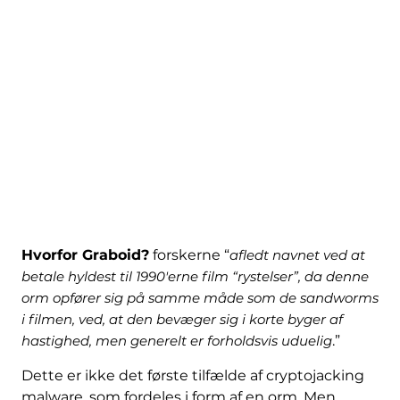
Hvorfor Graboid?
forskerne “
afledt navnet ved at
betale hyldest til 1990'erne film “rystelser”, da denne
orm opfører sig på samme måde som de sandworms
i filmen, ved, at den bevæger sig i korte byger af
hastighed, men generelt er forholdsvis uduelig
.”
Dette er ikke det første tilfælde af cryptojacking
malware, som fordeles i form af en orm. Men,