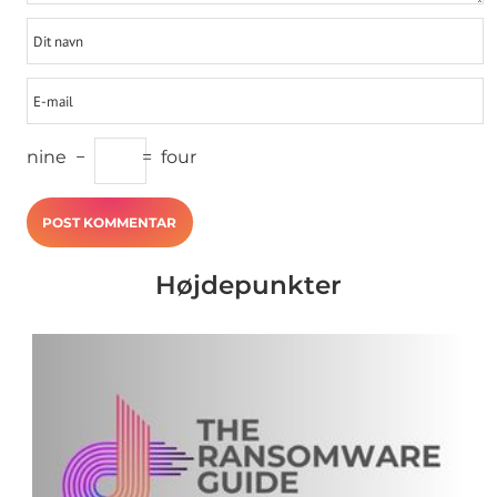
nine
−
=
four
Højdepunkter