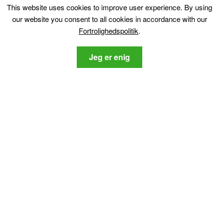
This website uses cookies to improve user experience
.
By using
Oversættelse
our website you consent to all cookies in accordance with our
Fortrolighedspolitik
.
Jeg er enig
Opdage
Sitemap
Cyber ​​Nyheder
Cyberordbog
Software anmeldelser
Video