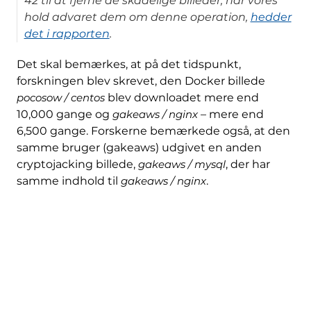
42 til at fjerne de skadelige billeder, når vores
hold advaret dem om denne operation,
hedder
det i rapporten
.
Det skal bemærkes, at på det tidspunkt,
forskningen blev skrevet, den Docker billede
pocosow / centos
blev downloadet mere end
10,000 gange og
gakeaws / nginx
– mere end
6,500 gange. Forskerne bemærkede også, at den
samme bruger (gakeaws) udgivet en anden
cryptojacking billede,
gakeaws / mysql
, der har
samme indhold til
gakeaws / nginx
.