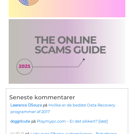
Seneste kommentarer
Lawrence DSouza
på
Hvilke er de bedste Data Recovery
programmer af 2017
doggirlcutie
på
Playmypc.com – Er det sikkert? [løst]
HJÆLP
på
Liste over iPhone-systemikoner – Betydning,