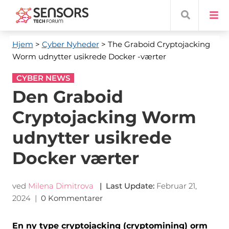
Hjem
>
Cyber ​​Nyheder
> The Graboid Cryptojacking
Worm udnytter usikrede Docker -værter
CYBER NEWS
Den Graboid
Cryptojacking Worm
udnytter usikrede
Docker værter
ved
Milena Dimitrova
|
Last Update
:
Februar 21,
2024
|
0 Kommentarer
En ny type cryptojacking (cryptomining) orm