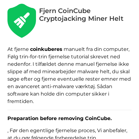
Fjern CoinCube
Cryptojacking Miner Helt
At fjerne
coinkuberes
manuelt fra din computer,
Følg trin-for-trin fjernelse tutorial skrevet ned
nedenfor. I tilfældet denne manuel fjernelse ikke
slippe af med minearbejder malware helt, du skal
søge efter og fjerne eventuelle rester emner med
en avanceret anti-malware værktøj. Sådan
software kan holde din computer sikker i
Hent
fremtiden.
Værktøj til fjernelse af
malware
Preparation before removing CoinCube
.
, Før den egentlige fjernelse proces, Vi anbefaler,
at du gør følgende forberedelse trin.