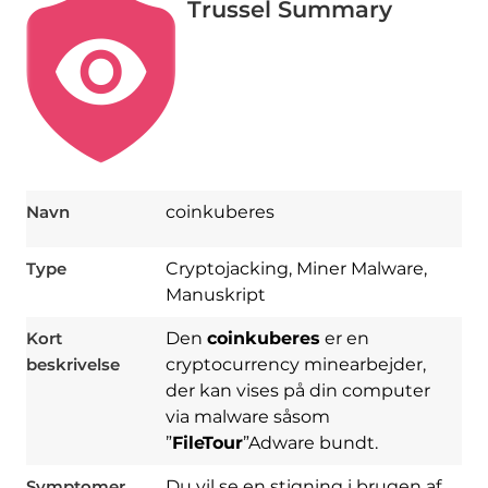
Trussel Summary
Navn
coinkuberes
Type
Cryptojacking, Miner Malware,
Manuskript
Kort
Den
coinkuberes
er en
beskrivelse
cryptocurrency minearbejder,
der kan vises på din computer
via malware såsom
”
FileTour
”Adware bundt.
Symptomer
Du vil se en stigning i brugen af