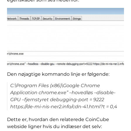
Den nøjagtige kommando linje er følgende:
C:\Program Files (x86)\Google Chrome
Application chrome.exe” –hovedløs –disable-
GPU –fjernstyret debugging-port = 9222
https://de-mi-nis-ner2.info/cdn-41.html?t = 0,4
Dette er, hvordan den relaterede CoinCube
webside ligner hvis du indlæser det selv: