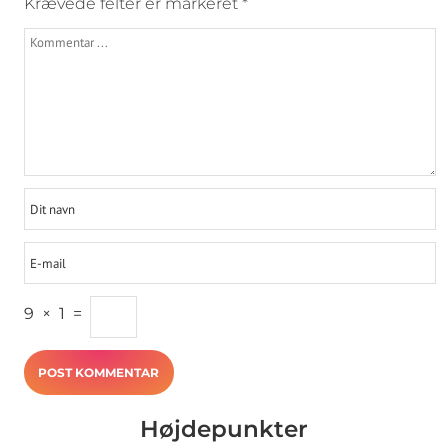
Krævede felter er markeret
*
9
×
1
=
Højdepunkter