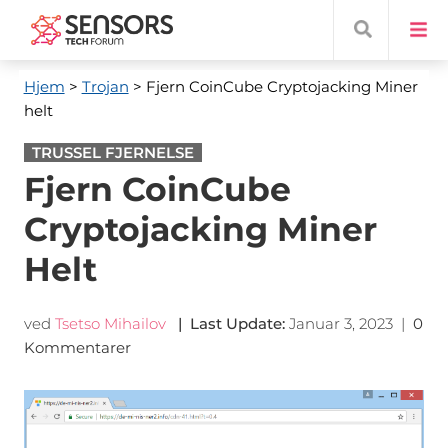
Hjem
>
Trojan
> Fjern CoinCube Cryptojacking Miner
helt
TRUSSEL FJERNELSE
Fjern CoinCube
Cryptojacking Miner
Helt
ved
Tsetso Mihailov
|
Last Update
:
Januar 3, 2023
|
0
Kommentarer