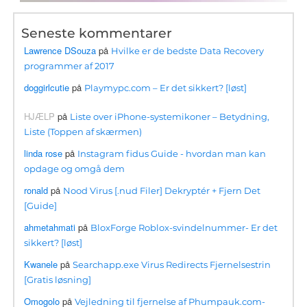
Seneste kommentarer
Lawrence DSouza
på
Hvilke er de bedste Data Recovery
programmer af 2017
doggirlcutie
på
Playmypc.com – Er det sikkert? [løst]
HJÆLP
på
Liste over iPhone-systemikoner – Betydning,
Liste (Toppen af ​​skærmen)
linda rose
på
Instagram fidus Guide - hvordan man kan
opdage og omgå dem
ronald
på
Nood Virus [.nud Filer] Dekryptér + Fjern Det
[Guide]
ahmetahmati
på
BloxForge Roblox-svindelnummer- Er det
sikkert? [løst]
Kwanele
på
Searchapp.exe Virus Redirects Fjernelsestrin
[Gratis løsning]
Omogolo
på
Vejledning til fjernelse af Phumpauk.com-