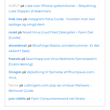
HJÆLP
på
Liste over iPhone-systemikoner – Betydning,
Liste (Toppen af ​​skærmen)
linda rose
på
Instagram fidus Guide - hvordan man kan
opdage og omgå dem
ronald
på
Nood Virus [.nud Filer] Dekryptér + Fjern Det
[Guide]
ahmetahmati
på
BloxForge Roblox-svindelnummer- Er det
sikkert? [løst]
Kwanele
på
Searchapp.exe Virus Redirects Fjernelsestrin
[Gratis løsning]
Omogolo
på
Vejledning til fjernelse af Phumpauk.com-
virus
Dennis
på
Lottingem.com pop op-vinduer Malware –
Removal Guide
june collette
på
Fjern Consumerreward.net Straks