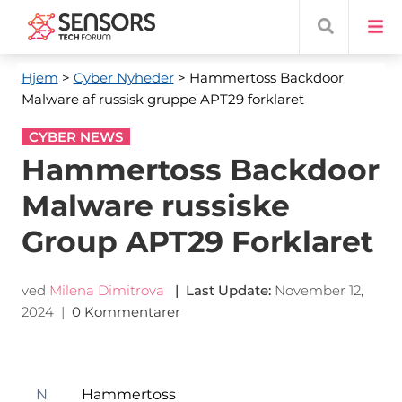
Hjem
>
Cyber ​​Nyheder
> Hammertoss Backdoor
Malware af russisk gruppe APT29 forklaret
CYBER NEWS
Hammertoss Backdoor
Malware russiske
Group APT29 Forklaret
ved
Milena Dimitrova
|
Last Update
:
November 12,
2024
|
0 Kommentarer
N
Hammertoss