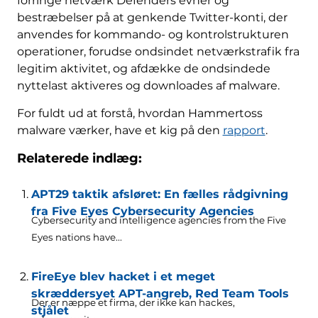
forringe netværk Defenders evner og
bestræbelser på at genkende Twitter-konti, der
anvendes for kommando- og kontrolstrukturen
operationer, forudse ondsindet netværkstrafik fra
legitim aktivitet, og afdække de ondsindede
nyttelast aktiveres og downloades af malware.
For fuldt ud at forstå, hvordan Hammertoss
malware værker, have et kig på den
rapport
.
Relaterede indlæg:
APT29 taktik afsløret: En fælles rådgivning
fra Five Eyes Cybersecurity Agencies
Cybersecurity and intelligence agencies from the Five
Eyes nations have..
.
FireEye blev hacket i et meget
skræddersyet APT-angreb, Red Team Tools
Der er næppe et firma, der ikke kan hackes,
stjålet