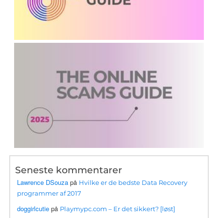
Seneste kommentarer
Lawrence DSouza
på
Hvilke er de bedste Data Recovery
programmer af 2017
doggirlcutie
på
Playmypc.com – Er det sikkert? [løst]