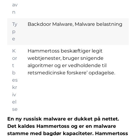
av
n
Ty
Backdoor Malware, Malware belastning
p
e
K
Hammertoss beskæftiger legit
or
webtjenester, bruger snigende
t
algoritmer og er vedholdende til
b
retsmedicinske forskere’ opdagelse.
es
kr
iv
el
se
En ny russisk malware er dukket på nettet.
Det kaldes Hammertoss og er en malware
stamme med bagdør kapaciteter. Hammertoss