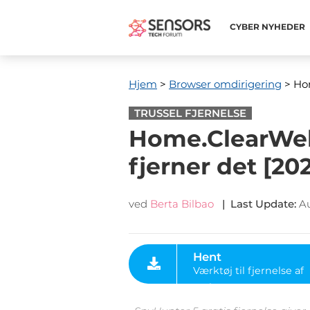
CYBER ​​NYHEDER
Hjem
>
Browser omdirigering
> Ho
TRUSSEL FJERNELSE
Home.ClearWeb
fjerner det [20
ved
Berta Bilbao
|
Last Update
:
Au
Hent
Værktøj til fjernelse af
malware