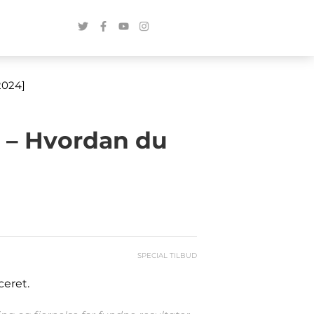
2024]
 – Hvordan du
SPECIAL TILBUD
ceret.