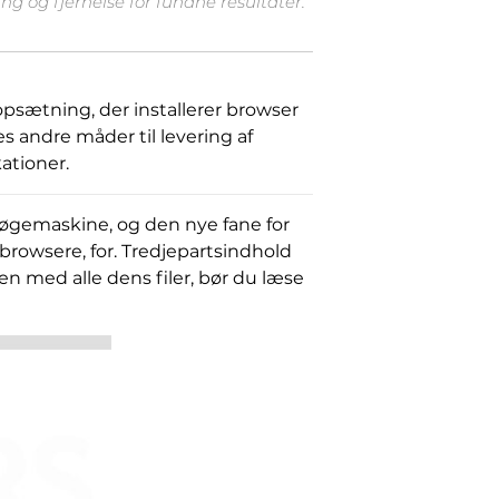
g og fjernelse for fundne resultater.
ætning, der installerer browser
 andre måder til levering af
ationer.
øgemaskine, og den nye fane for
 browsere, for. Tredjepartsindhold
en med alle dens filer, bør du læse