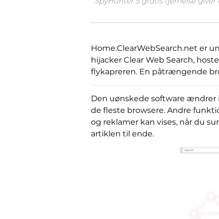
SpyHunter 5 gratis fjernelse giver
Home.ClearWebSearch.net er und
hijacker Clear Web Search, host
flykapreren. En påtrængende bro
Den uønskede software ændrer in
de fleste browsere. Andre funktio
og reklamer kan vises, når du su
artiklen til ende.