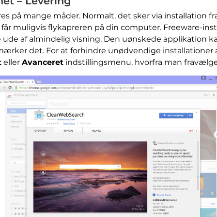
et – Levering
es på mange måder. Normalt, det sker via installation fr
r muligvis flykapreren på din computer. Freeware-insta
ære ude af almindelig visning. Den uønskede applikation 
mærker det. For at forhindre unødvendige installatione
t
eller
Avanceret
indstillingsmenu, hvorfra man fravæl