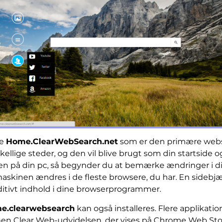
se
Home.ClearWebSearch.net
som er den primære webs
ellige steder, og den vil blive brugt som din startside og
en på din pc, så begynder du at bemærke ændringer i di
skinen ændres i de fleste browsere, du har. En sidebjæl
dditivt indhold i dine browserprogrammer.
e.clearwebsearch
kan også installeres. Flere applikatio
en Clear Web-udvidelsen, der vises på Chrome Web Stor