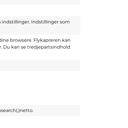
ndstillinger. Indstillinger som
i dine browsere. Flykapreren kan
er. Du kan se tredjepartsindhold
earch(.)netto.