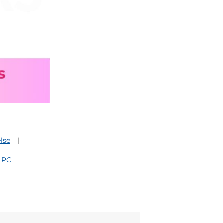
lse
 PC