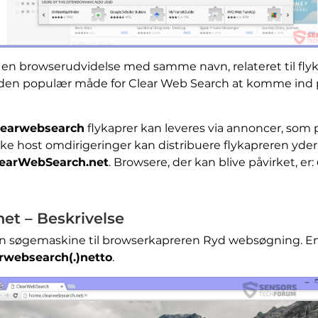
, en browserudvidelse med samme navn, relateret til flyk
anden populær måde for Clear Web Search at komme ind 
learwebsearch
flykaprer kan leveres via annoncer, som 
ke host omdirigeringer kan distribuere flykapreren yde
earWebSearch.net
. Browsere, der kan blive påvirket, er:
t – Beskrivelse
n søgemaskine til browserkapreren Ryd websøgning. En 
rwebsearch(.)netto
.