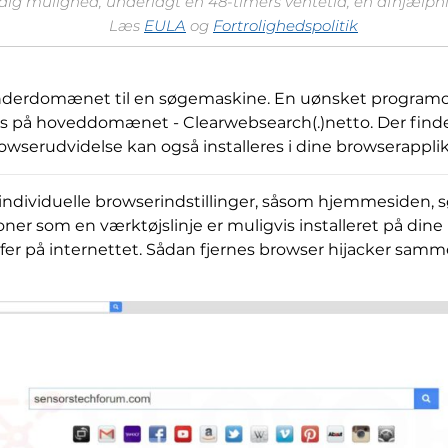
 dig mulighed, underlagt en 48-timers ventetid, en afhjælpnin
Læs
EULA
og
Fortrolighedspolitik
erdomænet til en søgemaskine. En uønsket programops
es på hoveddomænet - Clearwebsearch(.)netto. Der findes
wserudvidelse kan også installeres i dine browserapplik
dividuelle browserindstillinger, såsom hjemmesiden, s
ner som en værktøjslinje er muligvis installeret på dine
rfer på internettet. Sådan fjernes browser hijacker samm