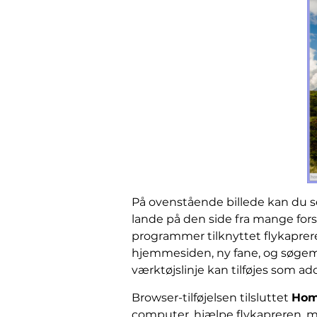
På ovenstående billede kan du 
lande på den side fra mange forsk
programmer tilknyttet flykaprer
hjemmesiden, ny fane, og søgema
værktøjslinje kan tilføjes som a
Browser-tilføjelsen tilsluttet
Hom
computer, hjælpe flykapreren, m