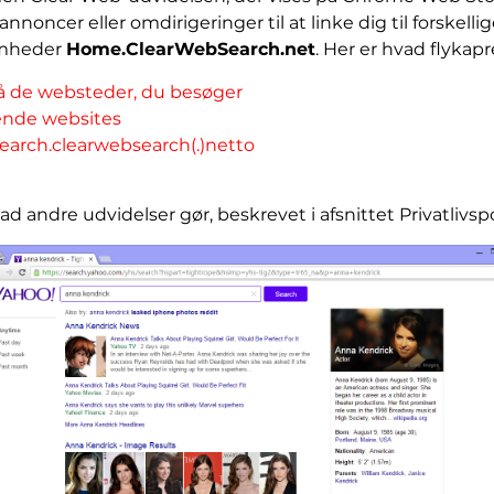
nnoncer eller omdirigeringer til at linke dig til forskel
somheder
Home.ClearWebSearch.net
. Her er hvad flykap
å de websteder, du besøger
nde websites
l search.clearwebsearch(.)netto
d andre udvidelser gør, beskrevet i afsnittet Privatlivspol