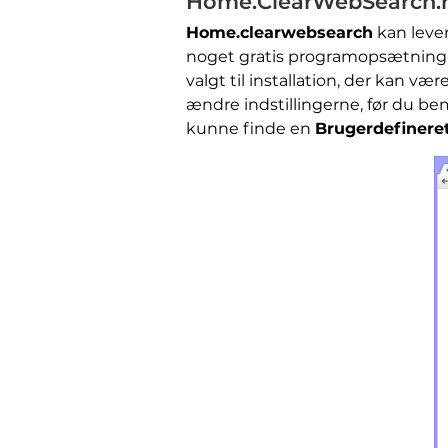
Home.ClearWebSearch.n
Home.clearwebsearch
kan lever
noget gratis programopsætning få
valgt til installation, der kan v
ændre indstillingerne, før du be
kunne finde en
Brugerdefinere