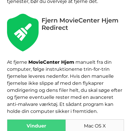
tjenester, bør du overveje at fjerne det.
Fjern MovieCenter Hjem
Redirect
Hent
Værktøj til fjernelse af
malware
At fjerne
MovieCenter Hjem
manuelt fra din
computer, følge instruktionerne trin-for-trin
fjernelse leveres nedenfor. Hvis den manuelle
fjernelse ikke slippe af med den flykaprer
omdirigering og dens filer helt, du skal søge efter
og fjerne eventuelle rester med en avanceret
anti-malware værktøj. Et sådant program kan
holde din computer sikker i fremtiden.
Vinduer
Mac OS X