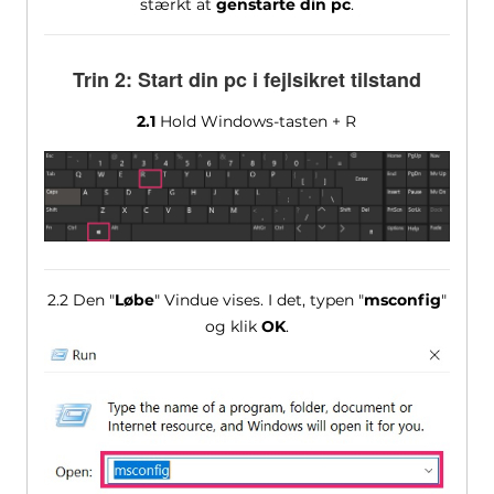
stærkt at
genstarte din pc
.
Trin 2: Start din pc i fejlsikret tilstand
2.1
Hold Windows-tasten + R
2.2 Den "
Løbe
" Vindue vises. I det, typen "
msconfig
"
og klik
OK
.