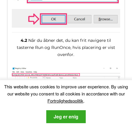
4.2
Når du åbner det, du kan frit navigere til
tasterne Run og RunOnce, hvis placering er vist
ovenfor.
This website uses cookies to improve user experience
.
By using
our website you consent to all cookies in accordance with our
Fortrolighedspolitik
.
4.3
Du kan fjerne værdien af ​​virus ved at højreklikke
Jeg er enig
på den og fjerne det.