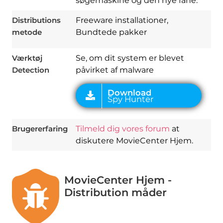
søgemaskine og den nye fane.
Download
Spy Hunter
Distributions
Freeware installationer,
metode
Bundtede pakker
Værktøj
Se, om dit system er blevet
Detection
påvirket af malware
Brugererfaring
Tilmeld dig vores forum
at
diskutere MovieCenter Hjem.
MovieCenter Hjem -
Distribution måder