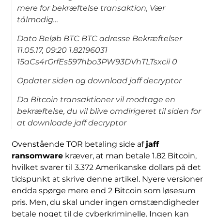
mere for bekræftelse transaktion, Vær
tålmodig…
Dato Beløb BTC BTC adresse Bekræftelser
11.05.17, 09:20 1.82196031
15aCs4rGrfEs597hbo3PW93DVhTLTsxcii 0
Opdater siden og download jaff decryptor
Da Bitcoin transaktioner vil modtage en
bekræftelse, du vil blive omdirigeret til siden for
at downloade jaff decryptor
Ovenstående TOR betaling side af
jaff
ransomware
kræver, at man betale 1.82 Bitcoin,
hvilket svarer til 3.372 Amerikanske dollars på det
tidspunkt at skrive denne artikel. Nyere versioner
endda spørge mere end 2 Bitcoin som løsesum
pris. Men, du skal under ingen omstændigheder
betale noget til de cyberkriminelle. Ingen kan