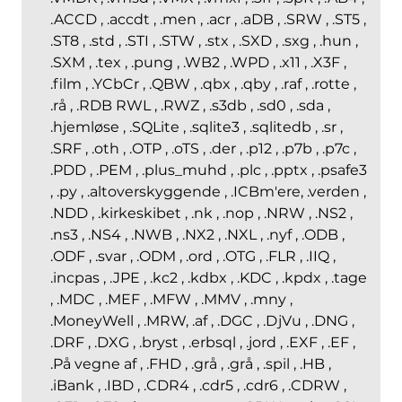
.ACCD , .accdt , .men , .acr , .aDB , .SRW , .ST5 ,
.ST8 , .std , .STI , .STW , .stx , .SXD , .sxg , .hun ,
.SXM , .tex , .pung , .WB2 , .WPD , .x11 , .X3F ,
.film , .YCbCr , .QBW , .qbx , .qby , .raf , .rotte ,
.rå , .RDB RWL , .RWZ , .s3db , .sd0 , .sda ,
.hjemløse , .SQLite , .sqlite3 , .sqlitedb , .sr ,
.SRF , .oth , .OTP , .oTS , .der , .p12 , .p7b , .p7c ,
.PDD , .PEM , .plus_muhd , .plc , .pptx , .psafe3
, .py , .altoverskyggende , .ICBm'ere, .verden ,
.NDD , .kirkeskibet , .nk , .nop , .NRW , .NS2 ,
.ns3 , .NS4 , .NWB , .NX2 , .NXL , .nyf , .ODB ,
.ODF , .svar , .ODM , .ord , .OTG , .FLR , .IIQ ,
.incpas , .JPE , .kc2 , .kdbx , .KDC , .kpdx , .tage
, .MDC , .MEF , .MFW , .MMV , .mny ,
.MoneyWell , .MRW, .af , .DGC , .DjVu , .DNG ,
.DRF , .DXG , .bryst , .erbsql , .jord , .EXF , .EF ,
.På vegne af , .FHD , .grå , .grå , .spil , .HB ,
.iBank , .IBD , .CDR4 , .cdr5 , .cdr6 , .CDRW ,