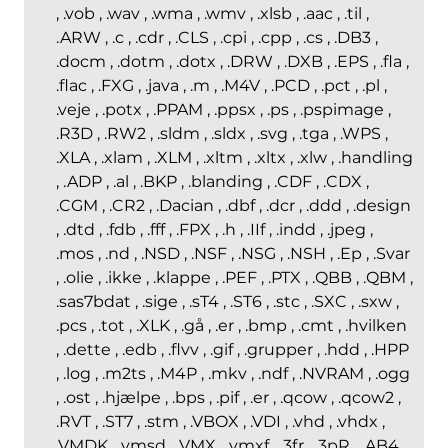
, .vob , .wav , .wma , .wmv , .xlsb , .aac , .til ,
.ARW , .c , .cdr , .CLS , .cpi , .cpp , .cs , .DB3 ,
.docm , .dotm , .dotx , .DRW , .DXB , .EPS , .fla ,
.flac , .FXG , .java , .m , .M4V , .PCD , .pct , .pl ,
.veje , .potx , .PPAM , .ppsx , .ps , .pspimage ,
.R3D , .RW2 , .sldm , .sldx , .svg , .tga , .WPS ,
.XLA , .xlam , .XLM , .xltm , .xltx , .xlw , .handling
, .ADP , .al , .BKP , .blanding , .CDF , .CDX ,
.CGM , .CR2 , .Dacian , .dbf , .dcr , .ddd , .design
, .dtd , .fdb , .fff , .FPX , .h , .IIf , .indd , .jpeg ,
.mos , .nd , .NSD , .NSF , .NSG , .NSH , .Ep , .Svar
, .olie , .ikke , .klappe , .PEF , .PTX , .QBB , .QBM ,
.sas7bdat , .sige , .sT4 , .ST6 , .stc , .SXC , .sxw ,
.pcs , .tot , .XLK , .gå , .er , .bmp , .cmt , .hvilken
, .dette , .edb , .flvv , .gif , .grupper , .hdd , .HPP
, .log , .m2ts , .M4P , .mkv , .ndf , .NVRAM , .ogg
, .ost , .hjælpe , .bps , .pif , .er , .qcow , .qcow2 ,
.RVT , .ST7 , .stm , .VBOX , .VDI , .vhd , .vhdx ,
.VMDK , .vmsd , .VMX , .vmxf , .3fr , .3pR , .AB4 ,