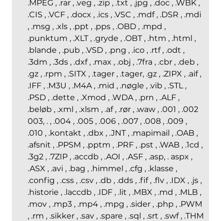
.MPEG , .rar , .veg , .zip , .txt , .jpg , .doc , .WBK ,
.CIS , .VCF , .docx , .ics , .VSC , .mdf , .DSR , .mdi
, .msg , .xls , .ppt , .pps , .OBD , .mpd ,
.punktum , .XLT , .gryde , .OBT , .htm , .html ,
.blande , .pub , .VSD , .png , .ico , .rtf , .odt ,
.3dm , .3ds , .dxf , .max , .obj , .7fra , .cbr , .deb ,
.gz , .rpm , .SITX , .tager , .tager, .gz , .ZIPX , .aif ,
.IFF , .M3U , .M4A , .mid , .nøgle , .vib , .STL ,
.PSD , .dette , .Xmod , .WDA , .prn , .ALF ,
.beløb , .xml , .xlsm , .af , .rør , .waw , .001 , .002
003, . , .004 , .005 , .006 , .007 , .008 , .009 ,
.010 , .kontakt , .dbx , .JNT , .mapimail , .OAB ,
.afsnit , .PPSM , .pptm , .PRF , .pst , .WAB , .1cd ,
.3g2 , .7ZIP , .accdb , .AOI , .ASF , .asp, . aspx ,
.ASX , .avi , .bag , .himmel , .cfg , .klasse ,
.config , .css , .csv , .db , .dds , .fif , .flv , .IDX , .js ,
.historie , .laccdb , .IDF , .lit , .MBX , .md , .MLB ,
.mov , .mp3 , .mp4 , .mpg , .sider , .php , .PWM
, .rm , .sikker , .sav , .spare , .sql , .srt , .swf , .THM