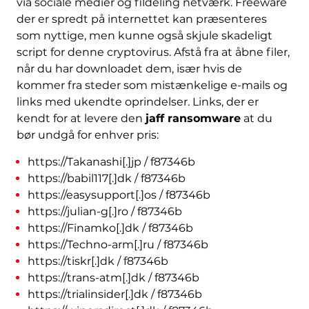
via sociale medier og fildeling netværk. Freeware
der er spredt på internettet kan præsenteres
som nyttige, men kunne også skjule skadeligt
script for denne cryptovirus. Afstå fra at åbne filer,
når du har downloadet dem, især hvis de
kommer fra steder som mistænkelige e-mails og
links med ukendte oprindelser. Links, der er
kendt for at levere den
jaff ransomware
at du
bør undgå for enhver pris:
https://Takanashi[.]jp / f87346b
https://babil117[.]dk / f87346b
https://easysupport[.]os / f87346b
https://julian-g[.]ro / f87346b
https://Finamko[.]dk / f87346b
https://Techno-arm[.]ru / f87346b
https://tiskr[.]dk / f87346b
https://trans-atm[.]dk / f87346b
https://trialinsider[.]dk / f87346b