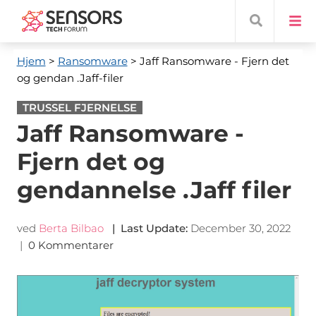
Hjem
>
Ransomware
> Jaff Ransomware - Fjern det
og gendan .Jaff-filer
TRUSSEL FJERNELSE
Jaff Ransomware -
Fjern det og
gendannelse .Jaff filer
ved
Berta Bilbao
|
Last Update
:
December 30, 2022
|
0 Kommentarer