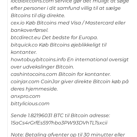
localbitcoins.com service gør det muligt at søge
efter personer i dit samfund villig til at sælge
Bitcoins til dig direkte.
cex.io Køb Bitcoins med Visa / Mastercard eller
bankoverførsel.
btcdirect.eu Det bedste for Europa.
bitquick.co Køb Bitcoins øjeblikkeligt til
kontanter.
howtobuybitcoins.info En international oversigt
over udvekslinger Bitcoin.
cashintocoins.com Bitcoin for kontanter.
coinjar.com CoinJar giver direkte Bitcoin køb på
deres hjemmeside.
anxpro.com
bittylicious.com
Sende 1.82196031 BTC til Bitcoin adresse:
15aCs4rGrfEs597hbo3PW93DVhTLTsxcii
Note: Betaling afventer op til 30 minutter eller