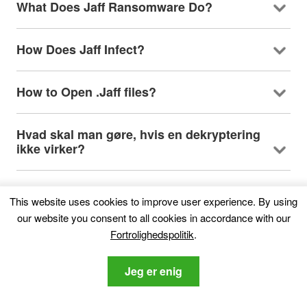
What Does Jaff Ransomware Do
?
How Does Jaff Infect
?
How to Open .Jaff files
?
Hvad skal man gøre, hvis en dekryptering
ikke virker?
Kan jeg gendanne ".jaff" Filer?
This website uses cookies to improve user experience
.
By using
our website you consent to all cookies in accordance with our
How To Get Rid of Jaff Virus
?
Fortrolighedspolitik
.
Jeg er enig
Kan jeg rapportere Ransomware til
myndigheder?