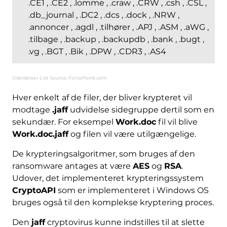
.CE1 , .CE2 , .lomme , .craw , .CRW , .csh , .CSL ,
.db_journal , .DC2 , .dcs , .dock , .NRW ,
.annoncer , .agdl , .tilhører , .APJ , .ASM , .aWG ,
.tilbage , .backup , .backupdb , .bank , .bugt ,
.vg , .BGT , .Bik , .DPW , .CDR3 , .AS4
Udvidelser List Source: ForcePoint.com
Hver enkelt af de filer, der bliver krypteret vil
modtage
.jaff
udvidelse sidegruppe dertil som en
sekundær. For eksempel
Work.doc
fil vil blive
Work.doc.jaff
og filen vil være utilgængelige.
De krypteringsalgoritmer, som bruges af den
ransomware antages at være
AES
og
RSA
.
Hent
Udover, det implementeret krypteringssystem
Værktøj til fjernelse af
CryptoAPI
som er implementeret i Windows OS
malware
bruges også til den komplekse kryptering proces.
Den
jaff
cryptovirus kunne indstilles til at slette