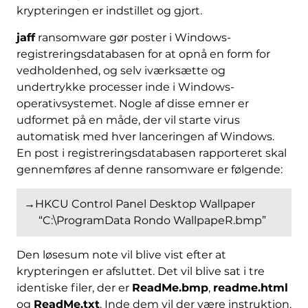
krypteringen er indstillet og gjort.
jaff
ransomware gør poster i Windows-
registreringsdatabasen for at opnå en form for
vedholdenhed, og selv iværksætte og
undertrykke processer inde i Windows-
operativsystemet. Nogle af disse emner er
udformet på en måde, der vil starte virus
automatisk med hver lanceringen af ​​Windows.
En post i registreringsdatabasen rapporteret skal
gennemføres af denne ransomware er følgende:
→HKCU Control Panel Desktop Wallpaper
“C:\ProgramData Rondo WallpapeR.bmp”
Den løsesum note vil blive vist efter at
krypteringen er afsluttet. Det vil blive sat i tre
identiske filer, der er
ReadMe.bmp
,
readme.html
og
ReadMe.txt
. Inde dem vil der være instruktion.