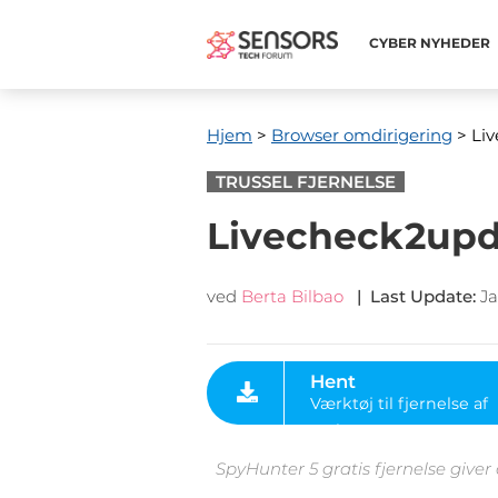
CYBER ​​NYHEDER
Hjem
>
Browser omdirigering
> Liv
TRUSSEL FJERNELSE
Livecheck2upda
ved
Berta Bilbao
|
Last Update
:
Ja
Hent
Værktøj til fjernelse af
malware
SpyHunter 5 gratis fjernelse giver