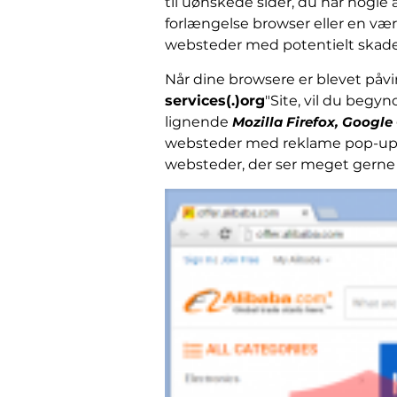
til uønskede sider, du har nogle
forlængelse browser eller en værk
websteder med potentielt skade
Når dine browsere er blevet påvir
services(.)org
"Site, vil du begy
lignende
Mozilla Firefox, Google
websteder med reklame pop-ups e
websteder, der ser meget gerne 