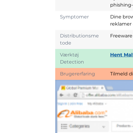
phishing
Symptomer
Dine brow
reklamer 
Distributionsme
Freeware 
tode
Værktøj
Hent Mal
Detection
Brugererfaring
Tilmeld d