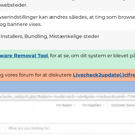
-websteder.
serindstillinger kan ændres således, at ting som brows
og bannere vises.
Installers, Bundling, Mistænkelige steder
ware Removal Tool
, for at se, om dit system er blevet 
ig vores forum for at diskutere
Livecheck2update(.)cifre