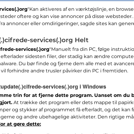
vices(.)org
"Kan aktiveres af en værktøjslinje, en brows
bsteder oftere og kan vise annoncer på disse webstede
 fra annoncer eller omdirigeringer, sagde sites kan gener
)cifrede-services(.)org Helt
frede-services(.)org
"Manuelt fra din PC, følge instrukt
 efterlader sidesten filer, der stadig kan ændre compute
re. Du bør finde og fjerne dem alle med et avancere
vil forhindre andre trusler påvirker din PC i fremtiden.
update(.)cifrede-services(.)org i Windows
mme trin for at fjerne dette program.
Uanset om du br
gjort.
At trække det program eller dets mappe til papi
mper og stykker af programmet få efterladt, og det kan fø
ingerne og andre ubehagelige aktiviteter. Den rigtige må
or at gøre dette: