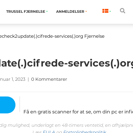
TRUSSEL FJERNELSE
ANMELDELSER
echeck2update(.)cifrede-services(.)org Fjernelse
te(.)cifrede-services(.)or
nuar 1, 2023
|
0 Kommentarer
Få en gratis scanner for at se, om din pc er infi
 dig mulighed, underlagt en 48-timers ventetid, en afhjælpnin
Læs
EULA
og
Fortrolighedspolitik