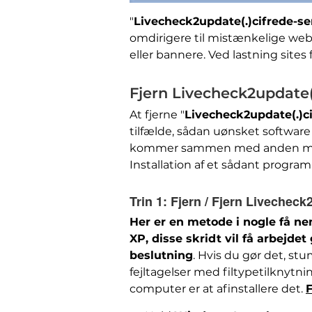
"
Livecheck2update(.)cifrede-ser
omdirigere til mistænkelige we
eller bannere. Ved lastning sites
Fjern Livecheck2update(.
At fjerne "
Livecheck2update(.)ci
tilfælde, sådan uønsket software
kommer sammen med anden malwa
Installation af et sådant program 
Trin 1:
Fjern / Fjern Livecheck2
Her er en metode i nogle få ne
XP, disse skridt vil få arbejdet 
beslutning
. Hvis du gør det, stu
fejltagelser med filtypetilknytn
computer er at afinstallere det.
F