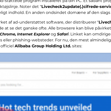
 ad-støttede program installeret på din PC. Et sådant pr
tøjslinje. Noter det "
Livecheck2update(.)cifrede-servic
ligt indhold. En anden ondsindet domæne af den slags
ket af ad-understøttet software, der distribuerer "
Livec
nde at se det ganske ofte. Alle browsere kan blive påvir
 Chrome, Internet Explorer
og
Safari
. Linket kan omdirig
ller phishing-websteder. For nu, den mest almindelige
officiel
Alibaba Group Holding Ltd.
sites: