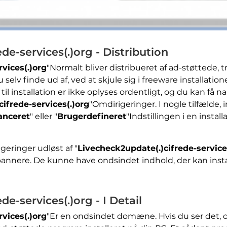
de-services(.)org - Distribution
vices(.)org
"Normalt bliver distribueret af ad-støttede, t
selv finde ud af, ved at skjule sig i freeware installatio
 installation er ikke oplyses ordentligt, og du kan få narr
ifrede-services(.)org
"Omdirigeringer. I nogle tilfælde
anceret
" eller "
Brugerdefineret
"Indstillingen i en install
eringer udløst af "
Livecheck2update(.)cifrede-service
annere. De kunne have ondsindet indhold, der kan insta
e-services(.)org - I Detail
vices(.)org
"Er en ondsindet domæne. Hvis du ser det, o