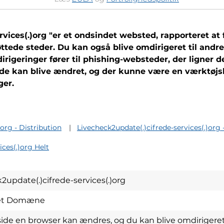
rvices(.)org "er et ondsindet websted, rapporteret at
ttede steder. Du kan også blive omdirigeret til andr
irigeringer fører til phishing-websteder, der ligner d
 kan blive ændret, og der kunne være en værktøjsli
ger.
org - Distribution
Livecheck2update(.)cifrede-services(.)org -
ices(.)org Helt
2update(.)cifrede-services(.)org
et Domæne
e en browser kan ændres, og du kan blive omdirigeret 