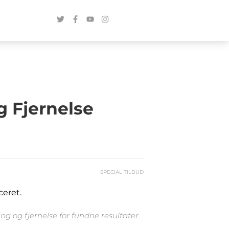
g Fjernelse
SPECIAL TILBUD
ceret.
g og fjernelse for fundne resultater.