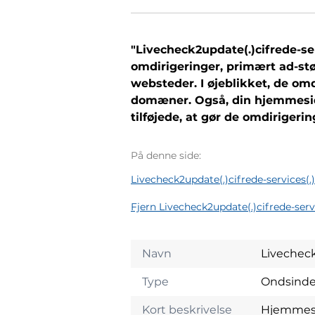
"Livecheck2update(.)cifrede-se
omdirigeringer, primært ad-stø
websteder. I øjeblikket, de omd
domæner. Også, din hjemmeside
tilføjede, at gør de omdirigerin
På denne side:
Livecheck2update(.)cifrede-services(.)
Fjern Livecheck2update(.)cifrede-serv
Navn
Livecheck
Type
Ondsind
Kort beskrivelse
Hjemmesid