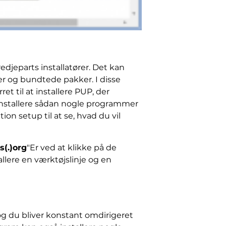
redjeparts installatører. Det kan
ner og bundtede pakker. I disse
et til at installere PUP, der
, installere sådan nogle programmer
ation setup til at se, hvad du vil
s(.)org
"Er ved at klikke på de
llere en værktøjslinje og en
g du bliver konstant omdirigeret