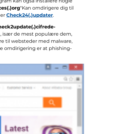
ogram kan også installere nogle
es(.)org
"Kan omdirigere dig til
 er
Check24(.)updater
.
heck2update(.)cifrede-
ket, især de mest populære dem,
ere til websteder med malware,
 omdirigering er at phishing-