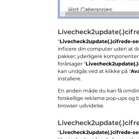
Livecheck2update(.)cifre
"
Livecheck2update(.)cifrede-ser
inficere din computer uden at du 
pakker, yderligere komponenter til
forårsager "
Livecheck2update(.)c
kan undgås ved at klikke på "
Av
installere.
En anden måde du kan få omdirig
forskellige reklame pop-ups og b
browser udvidelse.
Livecheck2update(.)cifred
"
Livecheck2update(.)cifrede-ser