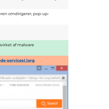
eren omdirigerer, pop-up-
påvirket af malware
de-services(.)org
.