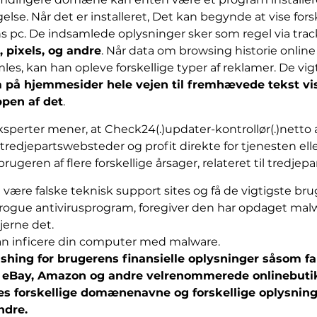
se. Når det er installeret, Det kan begynde at vise fors
s pc. De indsamlede oplysninger sker som regel via tra
, pixels, og andre
. Når data om browsing historie online
s, kan han opleve forskellige typer af reklamer. De vig
 på hjemmesider hele vejen til fremhævede tekst vis
n af ​​det
.
sperter mener, at Check24(.)updater-kontrollør(.)nett
l tredjepartswebsteder og profit direkte for tjenesten ell
rugeren af ​​flere forskellige årsager, relateret til tredje
ære falske teknisk support sites og få de vigtigste bru
rogue antivirusprogram, foregiver den har opdaget malwar
jerne det.
n inficere din computer med malware.
hing for brugerens finansielle oplysninger såsom fa
, eBay, Amazon
og andre velrenommerede onlinebutikk
es forskellige domænenavne og forskellige oplysnin
ndre.