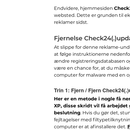
Endvidere, hjemmesiden
Check2
websted. Dette er grunden til e
reklamer sidst.
Fjernelse Check24(.)upd
At slippe for denne reklame-und
at følge instruktionerne nedenf
ændre registreringsdatabasen o
være en chance for, at du måske a
computer for malware med en op
Trin 1:
Fjern / Fjern Check24(.
Her er en metode i nogle få ne
XP, disse skridt vil få arbejdet 
beslutning
. Hvis du gør det, stu
fejltagelser med filtypetilknytn
computer er at afinstallere det.
F