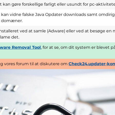
an gøre forskellige farligt eller usundt for pc-aktivitete
kan vidne falske Java Opdater downloads samt omdiriger
e domæner.
installeret ved at samle (Adware) eller ved at besøge en
klame det.
ware Removal Tool
, for at se, om dit system er blevet 
ig vores forum til at diskutere om
Check24.updater-kont