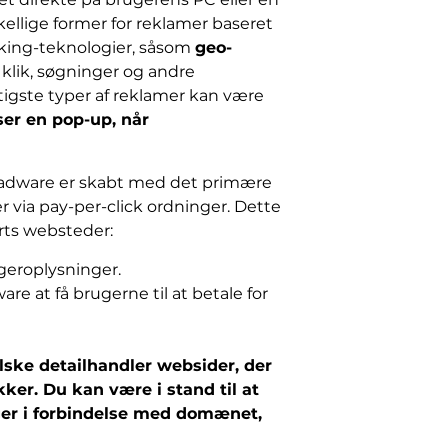
kellige former for reklamer baseret
cking-teknologier, såsom
geo-
 klik, søgninger og andre
tigste typer af reklamer kan være
er en pop-up, når
o adware er skabt med det primære
er via pay-per-click ordninger. Dette
parts websteder:
geroplysninger.
e at få brugerne til at betale for
lske detailhandler websider, der
er. Du kan være i stand til at
ger i forbindelse med domænet,