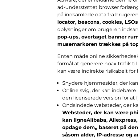
ad-understøttet browser forlængel
på indsamlede data fra brugeren
locator, beacons, cookies, LSOs
oplysninger om brugeren indsamle
pop-ups, overtaget banner rum
musemarkøren trækkes på toppe
Enten måde online sikkerhedsek
formål at generere hoax trafik ti
kan være indirekte risikabelt for b
Snydere hjemmesider, der kan v
Online svig, der kan indebære 
den licenserede version for at f
Ondsindede websteder, der ka
Websteder, der kan være phis
kan ligne
Alibaba, Aliexpress
opdage dem,, baseret på der
såsom alder, IP-adresse og a