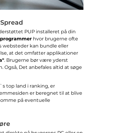
 Spread
støttet PUP installeret på din
 programmer
hvor brugerne ofte
ts websteder kan bundle eller
se, at det omfatter applikationer
a"
. Brugerne bør være yderst
. Også, Det anbefales altid at søge
 top land i ranking, er
jemmesiden er beregnet til at blive
rksomme på eventuelle
gøre
t direkte på brugerens PC eller en