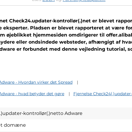
t Check24.updater-kontrollør(.)net er blevet rapport
 eksperter. Pladsen er blevet rapporteret at være fo
 øjeblikket hjemmesiden omdirigerer til offer.aliba
ydere eller ondsindede websteder, afhængigt af hvad d
 adware er forbundet med denne vejledning tutorial, 
 Adware - Hvordan virker det Spread
 Adware - hvad betyder det gøre
Fjernelse Check24(.)updater-
)updater-kontrollør(.)netto Adware
et domæne