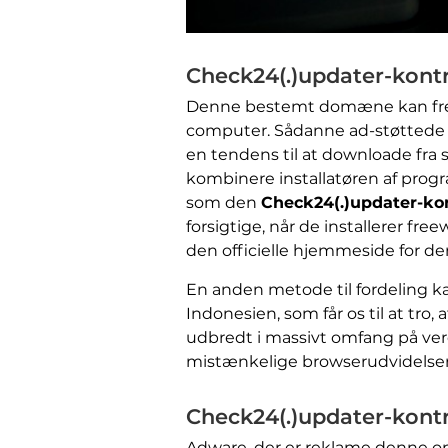
Check24(.)updater-kontr
Denne bestemt domæne kan frems
computer. Sådanne ad-støtted
en tendens til at downloade fra 
kombinere installatøren af ​​pro
som den
Check24(.)updater-kont
forsigtige, når de installerer fr
den officielle hjemmeside for den
En anden metode til fordeling k
Indonesien, som får os til at tr
udbredt i massivt omfang på ver
mistænkelige browserudvidelser
Check24(.)updater-kontr
Adware, der er reklame denne o