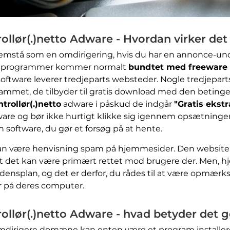
ollør(.)netto Adware - Hvordan virker det
tå som en omdirigering, hvis du har en annonce-under
e programmer kommer normalt
bundtet med freeware
software leverer tredjeparts websteder. Nogle tredjepar
grammet, de tilbyder til gratis download med den betingel
rollør(.)netto
adware i påskud de indgår
"Gratis ekstr
eeware og bør ikke hurtigt klikke sig igennem opsætningen
 software, du gør et forsøg på at hente.
an være henvisning spam på hjemmesider. Den website`s
o, at det kan være primært rettet mod brugere der. Men, h
densplan, og det er derfor, du rådes til at være opmæ
 på deres computer.
ollør(.)netto Adware - hvad betyder det 
mdirigere domæne kan enten være et program installere