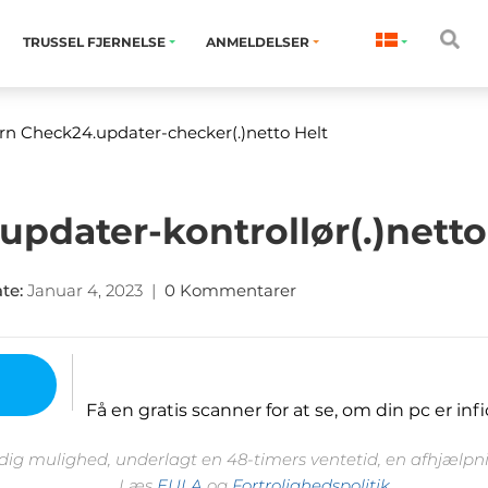
TRUSSEL FJERNELSE
ANMELDELSER
rn Check24.updater-checker(.)netto Helt
updater-kontrollør(.)netto
ate
:
Januar 4, 2023
|
0 Kommentarer
Få en gratis scanner for at se, om din pc er infi
 dig mulighed, underlagt en 48-timers ventetid, en afhjælpnin
Læs
EULA
og
Fortrolighedspolitik