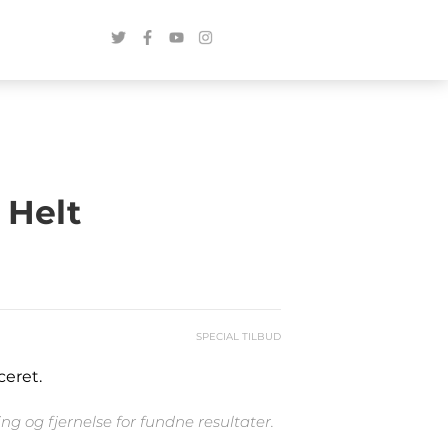
 Helt
SPECIAL TILBUD
ceret.
g og fjernelse for fundne resultater.