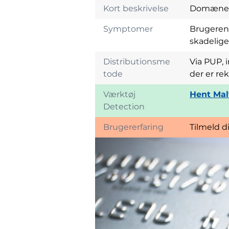
Kort beskrivelse
Domænet k
Symptomer
Brugeren 
skadelig
Distributionsme
Via PUP, 
tode
der er re
Værktøj
Hent Mal
Detection
Brugererfaring
Tilmeld d