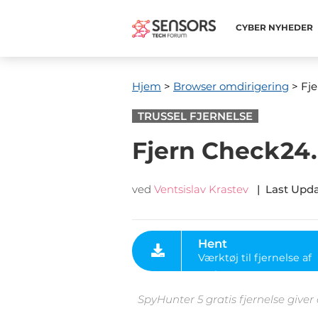
CYBER ​​NYHEDER
Hjem
>
Browser omdirigering
> Fje
TRUSSEL FJERNELSE
Fjern Check24.
ved
Ventsislav Krastev
|
Last Upd
Hent
Værktøj til fjernelse af
malware
SpyHunter 5 gratis fjernelse giver