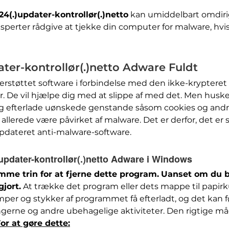
4(.)updater-kontrollør(.)netto
kan umiddelbart omdirig
ksperter rådgive at tjekke din computer for malware, hv
ater-kontrollør(.)netto Adware Fuldt
erstøttet software i forbindelse med den ikke-kryptere
or. De vil hjælpe dig med at slippe af med det. Men hus
g efterlade uønskede genstande såsom cookies og andr
llerede være påvirket af malware. Det er derfor, det er s
dateret anti-malware-software.
)updater-kontrollør(.)netto Adware i Windows
mme trin for at fjerne dette program.
Uanset om du br
gjort.
At trække det program eller dets mappe til papi
mper og stykker af programmet få efterladt, og det kan fø
ingerne og andre ubehagelige aktiviteter. Den rigtige må
or at gøre dette: