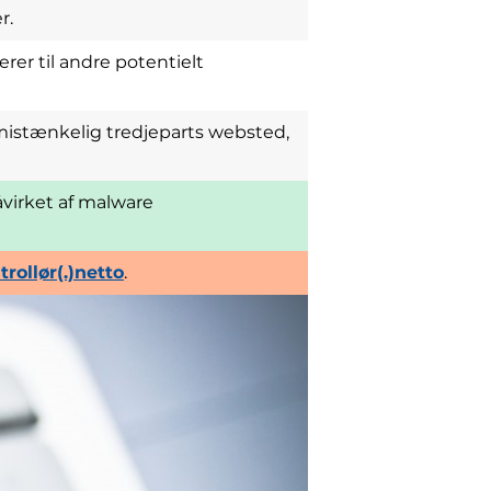
r.
er til andre potentielt
 mistænkelig tredjeparts websted,
påvirket af malware
rollør(.)netto
.