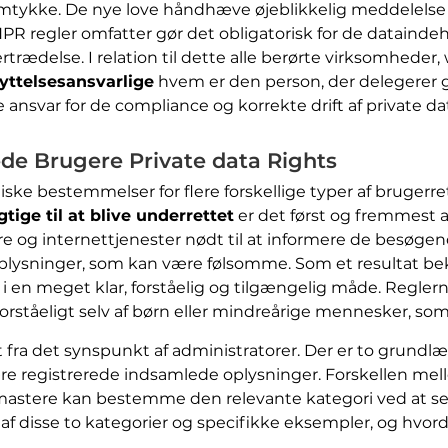
mtykke. De nye love håndhæve øjeblikkelig meddelelse i
PR regler omfatter gør det obligatorisk for de dataindeh
ertrædelse. I relation til dette alle berørte virksomhede
ttelsesansvarlige
hvem er den person, der delegerer 
ansvar for de compliance og korrekte drift af private da
de Brugere Private data Rights
tiske bestemmelser for flere forskellige typer af brugerre
gtige til at blive underrettet
er det først og fremmest arti
 og internettjenester nødt til at informere de besøgen
lysninger, som kan være følsomme. Som et resultat bek
en meget klar, forståelig og tilgængelig måde. Reglerne
forståeligt selv af børn eller mindreårige mennesker, so
t fra det synspunkt af administratorer. Der er to grundl
re registrerede indsamlede oplysninger. Forskellen mell
astere kan bestemme den relevante kategori ved at se
f disse to kategorier og specifikke eksempler, og hvorda