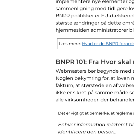
implementere nye elementer og o
sammenligning med tidligere lov
BNPR politikker er EU-dækkende r
største ændringer på dette områ
hjemmesiden administratorer bliv
Læs mere:
Hvad er de BNPR forordn
BNPR 101: Fra Hvor ska
Webmasters bør begynde med at 
Nøglen bekymring for, at loven r
faktum, at størstedelen af ​​webs
ikke er sikret på samme måde som
alle virksomheder, der behandler
Det er vigtigt at bemærke, at reglerne
Enhver information relateret til 
identificere den person,.