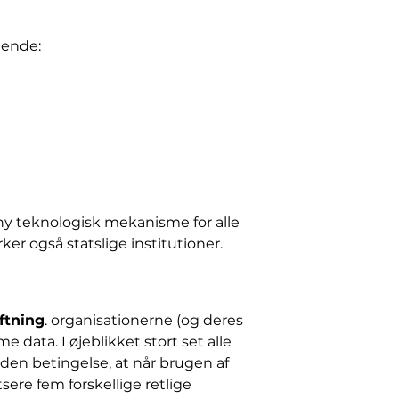
gende:
ny teknologisk mekanisme for alle
er også statslige institutioner.
ftning
. organisationerne (og deres
e data. I øjeblikket stort set alle
 den betingelse, at når brugen af ​​
ere fem forskellige retlige