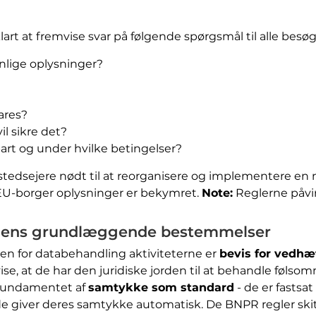
 klart at fremvise svar på følgende spørgsmål til alle besø
nlige oplysninger?
ares?
l sikre det?
art og under hvilke betingelser?
stedsejere nødt til at reorganisere og implementere en 
EU-borger oplysninger er bekymret.
Note:
Reglerne påvirk
dens grundlæggende bestemmelser
rden for databehandling aktiviteterne er
bevis for vedhæ
ise, at de har den juridiske jorden til at behandle følsomm
 fundamentet af
samtykke som standard
- de er fastsat
 giver deres samtykke automatisk. De BNPR regler skits