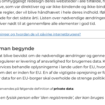
mhyggeligt redesign deres websteder i alle tilfælde, h
e, som var direktiver og var ikke-bindende og ikke-bind
egler, der vil blive håndhævet i hele deres indhold. Iføl
de for det sidste årti. Listen over nødvendige ændring
er nødt til at gennemføre alle elementer i god tid.
inger og hvordan de vil påvirke internetbrugere?
l man begynde
blive bevidst om de nødvendige ændringer og gennemfø
egulerer er levering af ansvarlighed for brugernes data
ervices behandle oplysningerne i lande uden for EU, hvor 
 det er inden for EU. En af de vigtigste oprejsning er f
 data for en EU-borger skal overholde de strenge politik
 anvendes på følgende definition af
private data
:
en fysisk person eller ’den registrerede’, der kan bruges ti