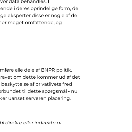
vor data behandles. I
ende i deres oprindelige form, de
ge eksperter disse er nogle af de
er er meget omfattende, og
re alle dele af BNPR politik.
. Kravet om dette kommer ud af det
beskyttelse af privatlivets fred
orbundet til dette spørgsmål - nu
ker uanset serveren placering.
l direkte eller indirekte at