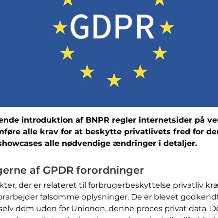
de introduktion af BNPR regler internetsider på ver
emføre alle krav for at beskytte privatlivets fred fo
l showcases alle nødvendige ændringer i detaljer.
erne af GPDR forordninger
, der er relateret til forbrugerbeskyttelse privatliv k
orarbejder følsomme oplysninger. De er blevet godkendt af
, selv dem uden for Unionen, denne proces privat data. De