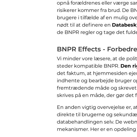
opnå forældrenes eller værge sa
risikerer kommer fra brud. De BN
brugere i tilfælde af en mulig ov
nødt til at definere en
Databesky
de BNPR regler og tage det fulde 
BNPR Effects - Forbedre
Vi minder vore læsere, at de poli
steder kompatible BNPR.
Den ri
det faktum, at hjemmesiden ejere
indhente og bearbejde bruger op
fremtrædende måde og skrevet i 
skrives på en måde, der gør det 
En anden vigtig overvejelse er, a
direkte til brugerne og sekundæ
databehandlingen selv. De webm
mekanismer. Her er en opdeling a