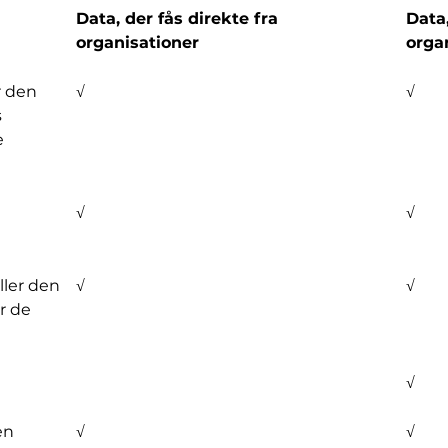
Data, der fås direkte fra
Data
organisationer
orga
r den
√
√
s
e
√
√
ller den
√
√
r de
√
en
√
√