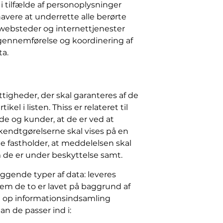
 tilfælde af personoplysninger
avere at underrette alle berørte
r, websteder og internettjenester
gennemførelse og koordinering af
ta.
ttigheder, der skal garanteres af de
kel i listen. Thiss er relateret til
de og kunder, at de er ved at
endtgørelserne skal vises på en
 fastholder, at meddelelsen skal
m de er under beskyttelse samt.
æggende typer af data: leveres
em de to er lavet på baggrund af
 op informationsindsamling
n de passer ind i: