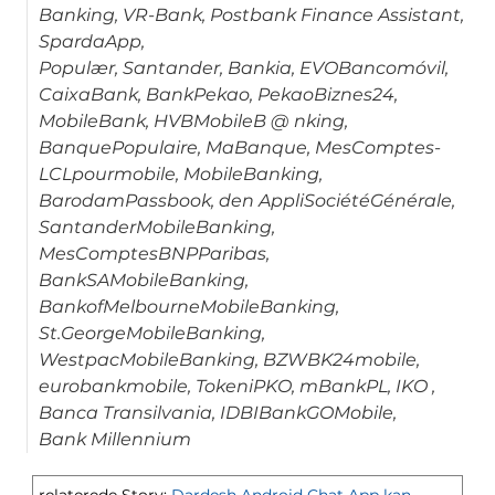
Banking, VR-Bank, Postbank Finance Assistant,
SpardaApp,
Populær, Santander, Bankia, EVOBancomóvil,
CaixaBank, BankPekao, PekaoBiznes24,
MobileBank, HVBMobileB @ nking,
BanquePopulaire, MaBanque, MesComptes-
LCLpourmobile, MobileBanking,
BarodamPassbook, den AppliSociétéGénérale,
SantanderMobileBanking,
MesComptesBNPParibas,
BankSAMobileBanking,
BankofMelbourneMobileBanking,
St.GeorgeMobileBanking,
WestpacMobileBanking, BZWBK24mobile,
eurobankmobile, TokeniPKO, mBankPL, IKO ,
Banca Transilvania, IDBIBankGOMobile,
Bank Millennium
relaterede Story:
Dardesh Android Chat App kan