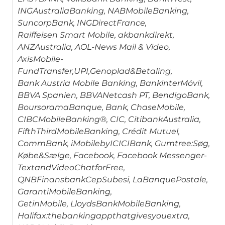
INGAustraliaBanking, NABMobileBanking,
SuncorpBank, INGDirectFrance,
Raiffeisen Smart Mobile, akbankdirekt,
ANZAustralia, AOL-News Mail & Video,
AxisMobile-
FundTransfer,UPI,Genoplad&Betaling,
Bank Austria Mobile Banking, BankinterMóvil,
BBVA Spanien, BBVANetcash PT, BendigoBank,
BoursoramaBanque, Bank, ChaseMobile,
CIBCMobileBanking®, CIC, CitibankAustralia,
FifthThirdMobileBanking, Crédit Mutuel,
CommBank, iMobilebyICICIBank, Gumtree:Søg,
Købe&Sælge, Facebook, Facebook Messenger-
TextandVideoChatforFree,
QNBFinansbankCepSubesi, LaBanquePostale,
GarantiMobileBanking,
GetinMobile, LloydsBankMobileBanking,
Halifax:thebankingappthatgivesyouextra,