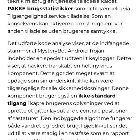
teknik misbrug en tjeneste tilladelse kaldet
PAKKE brugsstatistikker
som er tilgængelig via
Tilgængelighed service tilladelse. Som en
konsekvens kan aktivere og misbruge enhver
anden tilladelse uden brugerens samtykke.
Det udførte kode analyse viser, at de indfangede
stammer af MysteryBot Android Trojan
indeholder en specielt udtænkt keylogger. Dette
viser, at hackere har skabt en helt ny virus
komponent. Dette gør det meget svært at
opdage som sin underskrift ikke kan være
tilgængelige for alle sikkerhedsløsninger. Denne
komponent bruger også en
ikke-standard
tilgang
i kapre brugerens oplysninger ved at
oprette et gitter layout af de centrale positioner
af tastaturet. Den indbyggede algoritme fungerer
både vandret og lodret brug. I øjeblikket ser det
ud til at være stadig i en testfase som en rapport