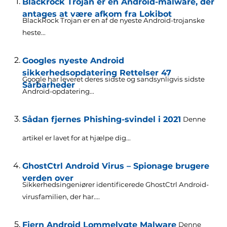
Blackrock Trojan er en Android-malware, der
antages at være afkom fra Lokibot
BlackRock Trojan er en af de nyeste Android-trojanske
heste...
Googles nyeste Android
sikkerhedsopdatering Rettelser 47
Google har leveret deres sidste og sandsynligvis sidste
Sårbarheder
Android-opdatering...
Sådan fjernes Phishing-svindel i 2021
Denne
artikel er lavet for at hjælpe dig...
GhostCtrl Android Virus – Spionage brugere
verden over
Sikkerhedsingeniører identificerede GhostCtrl Android-
virusfamilien, der har....
Fjern Android Lommelygte Malware
Denne