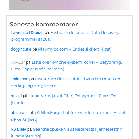
Seneste kommentarer
Lawrence DSouza
på
Hvilke er de bedste Data Recovery
programmer af 2017
doggirlcutie
på
Playmypc.com – Er det sikkert? [løst]
HJÆLP
på
Liste over iPhone-systemikoner – Betydning,
Liste (Toppen af ​​skærmen)
linda rose
på
Instagram fidus Guide - hvordan man kan
opdage og omgå dem
ronald
på
Nood Virus [.nud Filer] Dekryptér + Fjern Det
[Guide]
ahmetahmati
på
BloxForge Roblox-svindelnummer- Er det
sikkert? [løst]
Kwanele
på
Searchapp.exe Virus Redirects Fjernelsestrin
[Gratis løsning]