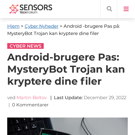
Hjem
>
Cyber ​​Nyheder
> Android -brugere Pas på:
MysteryBot Trojan kan kryptere dine filer
CYBER NEWS
Android-brugere Pas:
MysteryBot Trojan kan
kryptere dine filer
ved
Martin Beltov
|
Last Update
:
December 29, 2022
|
0 Kommentarer