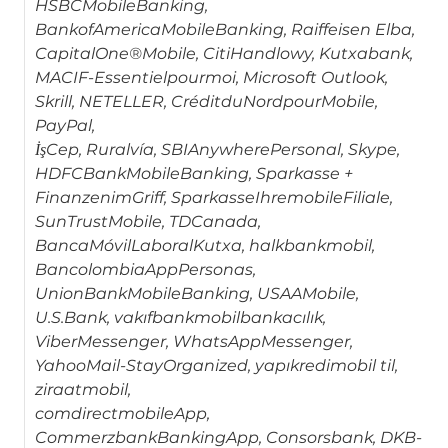
HSBCMobileBanking,
BankofAmericaMobileBanking, Raiffeisen Elba,
CapitalOne®Mobile, CitiHandlowy, Kutxabank,
MACIF-Essentielpourmoi, Microsoft Outlook,
Skrill, NETELLER, CréditduNordpourMobile,
PayPal,
İşCep, Ruralvía, SBIAnywherePersonal, Skype,
HDFCBankMobileBanking, Sparkasse +
FinanzenimGriff, SparkasseIhremobileFiliale,
SunTrustMobile, TDCanada,
BancaMóvilLaboralKutxa, halkbankmobil,
BancolombiaAppPersonas,
UnionBankMobileBanking, USAAMobile,
U.S.Bank, vakıfbankmobilbankacılık,
ViberMessenger, WhatsAppMessenger,
YahooMail-StayOrganized, yapıkredimobil til,
ziraatmobil,
comdirectmobileApp,
CommerzbankBankingApp, Consorsbank, DKB-