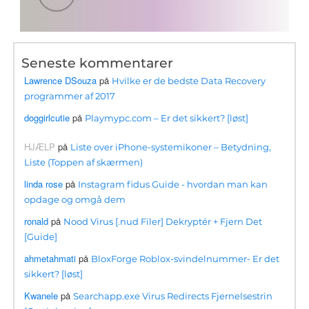
Seneste kommentarer
Lawrence DSouza
på
Hvilke er de bedste Data Recovery
programmer af 2017
doggirlcutie
på
Playmypc.com – Er det sikkert? [løst]
HJÆLP
på
Liste over iPhone-systemikoner – Betydning,
Liste (Toppen af ​​skærmen)
linda rose
på
Instagram fidus Guide - hvordan man kan
opdage og omgå dem
ronald
på
Nood Virus [.nud Filer] Dekryptér + Fjern Det
[Guide]
ahmetahmati
på
BloxForge Roblox-svindelnummer- Er det
sikkert? [løst]
Kwanele
på
Searchapp.exe Virus Redirects Fjernelsestrin