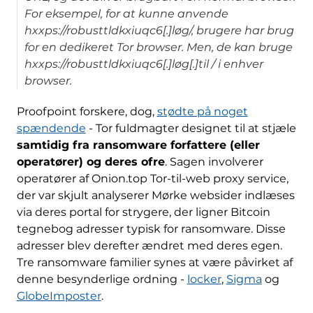
For eksempel, for at kunne anvende
hxxps://robusttldkxiuqc6[.]løg/, brugere har brug
for en dedikeret Tor browser. Men, de kan bruge
hxxps://robusttldkxiuqc6[.]løg[.]til / i enhver
browser.
Proofpoint forskere, dog,
stødte på noget
spændende
- Tor fuldmagter designet til at stjæle
samtidig fra ransomware forfattere (eller
operatører) og deres ofre
. Sagen involverer
operatører af Onion.top Tor-til-web proxy service,
der var skjult analyserer Mørke websider indlæses
via deres portal for strygere, der ligner Bitcoin
tegnebog adresser typisk for ransomware. Disse
adresser blev derefter ændret med deres egen.
Tre ransomware familier synes at være påvirket af
denne besynderlige ordning -
locker
,
Sigma
og
GlobeImposter
.