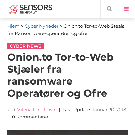
Hjem
>
Cyber ​​Nyheder
> Onion.to Tor-to-Web Steals
fra Ransomware-operatører og ofre
CYBER NEWS
Onion.to Tor-to-Web
Stjæler fra
ransomware
Operatører og Ofre
ved
Milena Dimitrova
|
Last Update
:
Januar 30, 2018
|
0 Kommentarer