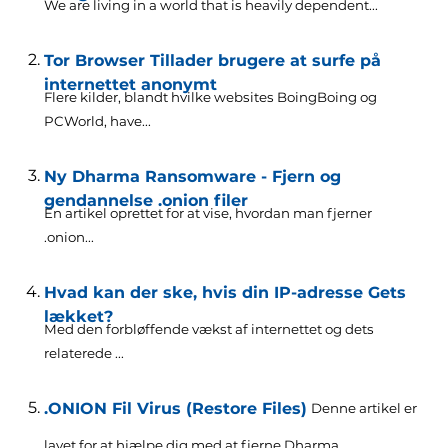
We are living in a world that is heavily dependent..
.
Tor Browser Tillader brugere at surfe på
internettet anonymt
Flere kilder, blandt hvilke websites BoingBoing og
PCWorld,
have..
.
Ny Dharma Ransomware - Fjern og
gendannelse .onion filer
En artikel oprettet for at vise, hvordan man fjerner
.onion...
Hvad kan der ske, hvis din IP-adresse Gets
lækket?
Med den forbløffende vækst af internettet og dets
relaterede ...
.ONION Fil Virus (Restore Files)
Denne artikel er
lavet for at hjælpe dig med at fjerne Dharma