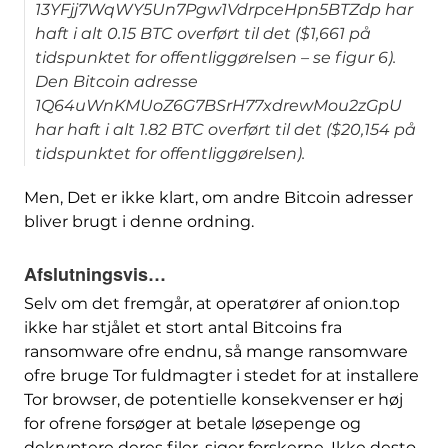
13YFjj7WqWY5Un7Pgw1VdrpceHpn5BTZdp har
haft i alt 0.15 BTC overført til det ($1,661 på
tidspunktet for offentliggørelsen – se figur 6).
Den Bitcoin adresse
1Q64uWnKMUoZ6G7BSrH77xdrewMou2zGpU
har haft i alt 1.82 BTC overført til det ($20,154 på
tidspunktet for offentliggørelsen).
Men, Det er ikke klart, om andre Bitcoin adresser
bliver brugt i denne ordning.
Afslutningsvis…
Selv om det fremgår, at operatører af onion.top
ikke har stjålet et stort antal Bitcoins fra
ransomware ofre endnu, så mange ransomware
ofre bruge Tor fuldmagter i stedet for at installere
Tor browser, de potentielle konsekvenser er høj
for ofrene forsøger at betale løsepenge og
dekryptere deres filer, siger forskerne. Ikke desto