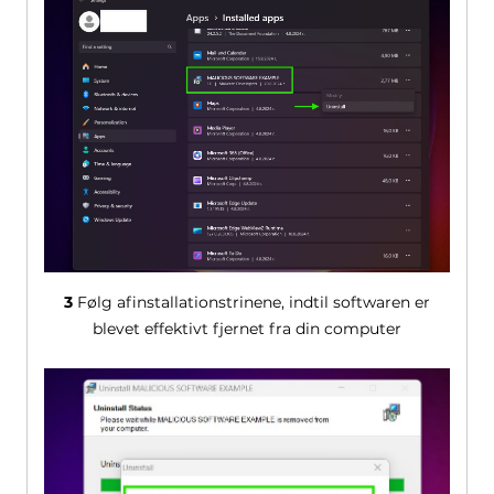
3
Følg afinstallationstrinene, indtil softwaren er
blevet effektivt fjernet fra din computer