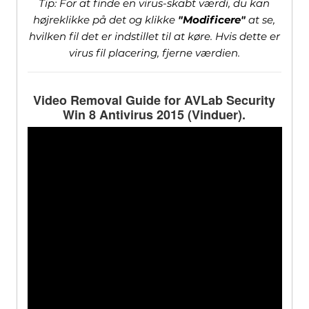
Tip: For at finde en virus-skabt værdi, du kan
højreklikke på det og klikke
"Modificere"
at se,
hvilken fil det er indstillet til at køre. Hvis dette er
virus fil placering, fjerne værdien.
Video Removal Guide for AVLab Security
Win
8 Antivirus 2015 (Vinduer).