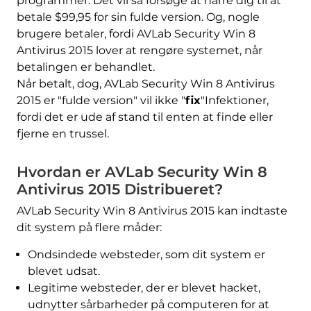
programmer. Det vil så forsøge at narre dig til at
betale $99,95 for sin fulde version. Og, nogle
brugere betaler, fordi AVLab Security Win 8
Antivirus 2015 lover at rengøre systemet, når
betalingen er behandlet.
Når betalt, dog, AVLab Security Win 8 Antivirus
2015 er "fulde version" vil ikke "
fix
"Infektioner,
fordi det er ude af stand til enten at finde eller
fjerne en trussel.
Hvordan er AVLab Security Win 8
Antivirus 2015 Distribueret?
AVLab Security Win 8 Antivirus 2015 kan indtaste
dit system på flere måder:
Ondsindede websteder, som dit system er
blevet udsat.
Legitime websteder, der er blevet hacket,
udnytter sårbarheder på computeren for at