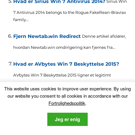
Hvad er Sirius Win 7 Antivirus 2014?
Sirius Win
7 Antivirus 2014
belongs to the Rogue.FakeRean-Braviax
family..
.
Fjern Newtab.win Redirect
Denne artikel afslører,
hvordan Newtab.win omdirigering kan fjernes fra...
Hvad er AVbytes Win 7 Beskyttelse 2015?
AVbytes Win 7 Beskyttelse 2015 ligner et legitimt
antivirus...
This website uses cookies to improve user experience
.
By using
our website you consent to all cookies in accordance with our
AVbytes Vista Antivirus 2015 Rogue
Fortrolighedspolitik
.
Antivirus Program Removal Manual
AVbytes Vista Antivirus 2015
rogue antivirus program is
an application..
.
Jeg er enig