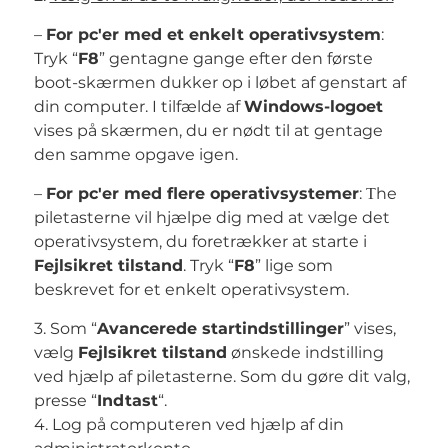
–
For pc'er med et enkelt operativsystem
:
Tryk “
F8
” gentagne gange efter den første
boot-skærmen dukker op i løbet af genstart af
din computer. I tilfælde af
Windows-logoet
vises på skærmen, du er nødt til at gentage
den samme opgave igen.
–
For pc'er med flere operativsystemer
: Тhe
piletasterne vil hjælpe dig med at vælge det
operativsystem, du foretrækker at starte i
Fejlsikret tilstand
. Tryk “
F8
” lige som
beskrevet for et enkelt operativsystem.
3. Som “
Avancerede startindstillinger
” vises,
vælg
Fejlsikret tilstand
ønskede indstilling
ved hjælp af piletasterne. Som du gøre dit valg,
presse “
Indtast
“.
4. Log på computeren ved hjælp af din