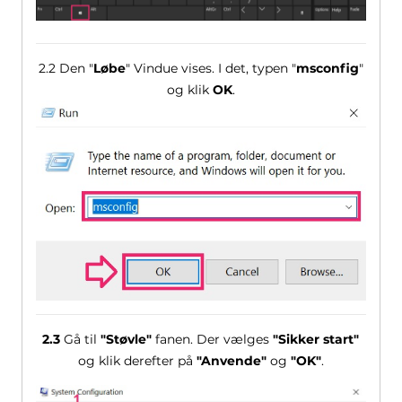
2.2 Den "
Løbe
" Vindue vises. I det, typen "
msconfig
"
og klik
OK
.
2.3
Gå til
"Støvle"
fanen. Der vælges
"Sikker start"
og klik derefter på
"Anvende"
og
"OK"
.