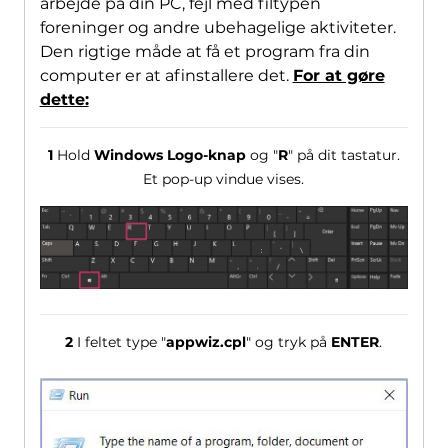
arbejde på din PC, fejl med filtypen
foreninger og andre ubehagelige aktiviteter.
Den rigtige måde at få et program fra din
computer er at afinstallere det.
For at gøre
dette:
1
Hold
Windows Logo-knap
og "
R
" på dit tastatur.
Et pop-up vindue vises.
2
I feltet type "
appwiz.cpl
" og tryk på
ENTER
.