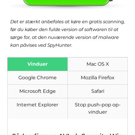
Det er stærkt anbefales at køre en gratis scanning,
før du køber den fulde version af softwaren til at
sørge for, at den nuværende version af malware
kan påvises ved SpyHunter.
Vinduer
Mac OS X
Google Chrome
Mozilla Firefox
Hent
Værktøj til fjernelse af
malware
Microsoft Edge
Safari
Internet Explorer
Stop push-pop op-
vinduer