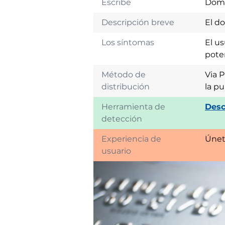
Escribe
Domi
Descripción breve
El do
Los síntomas
El us
pote
Método de
Via 
distribución
la pu
Herramienta de
Desc
detección
Experiencia de
Únet
usuario