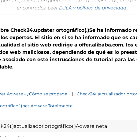
permite, sujeto a un período de espera de 48 horas, una re
encontrados. Leer
EULA
y
política de privacidad
bre Check24.updater ortográfico(.)Se ha informado re
los expertos. El sitio en sí se ha informado que es 
ualidad el sitio web redirige a offer.alibaba.com, lo
sitios web maliciosos, dependiendo de qué es lo preest
e asociado con este instrucciones de tutorial para la
able.
.)net Adware - ¿Cómo se propaga
Check24(.)actualizador orto
tográfico(.)net Adware Totalmente
k24(.)actualizador ortográfico(.)Adware neta