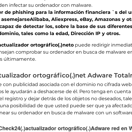
den infectar su ordenador con malware.
r de phishing para la información financiera `s del 
n asemejarse
Alibaba, Aliexpress, eBay, Amazonas
y ot
capaz de detectar los, sobre la base de sus diferent
ominio, tales como la edad, Dirección IP y otros.
ctualizador ortográfico(.)neto
puede redirigir inmediat
onsejan comprobar su ordenador en busca de malware en
os últimamente.
tualizador ortográfico(.)net Adware Tota
 con publicidad asociada con el dominio no cifrada web, 
los le ayudarán a deshacerse de él. Pero tenga en cuent
 registro y dejar detrás de los objetos no deseados, tal
una posibilidad de que usted puede ser que ya afectados
ear su ordenador en busca de malware con un software 
 Check24(.)actualizador ortográfico(.)Adware red en