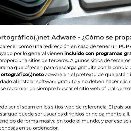
ortográfico(.)net Adware - ¿Cómo se pro
aparecer como una redirección en caso de tener un PUP 
oyado por lo general vienen
incluido con programas gr
proporciona sitios de terceros. Algunos sitios de tercer
grama que ofrecen para descarga gratuita con la condici
ortográfico(.)neto
adware en el pretexto de que están 
do al instalar software gratuito y no deben hacer clic
 se recomienda siempre buscar el sitio web oficial del 
 ser el spam en los sitios web de referencia. El país su
sar que puede ser usuarios dirigidos principalmente allí.
endido de forma masiva en todo el mundo, y por eso se 
echosas en su ordenador.