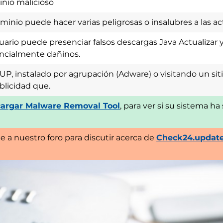
nio malicioso
minio puede hacer varias peligrosas o insalubres a las ac
uario puede presenciar falsos descargas Java Actualizar y
ncialmente dañinos.
PUP, instalado por agrupación (Adware) o visitando un si
blicidad que.
argar Malware Removal Tool
, para ver si su sistema h
e a nuestro foro para discutir acerca de
Check24.updater