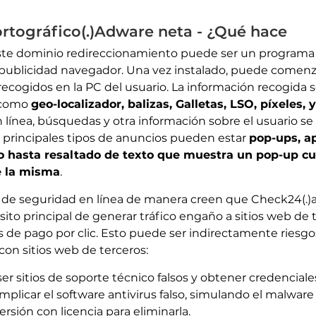
ortográfico(.)Adware neta - ¿Qué hace
este dominio redireccionamiento puede ser un programa
 publicidad navegador. Una vez instalado, puede comenz
recogidos en la PC del usuario. La información recogida
l como
geo-localizador, balizas, Galletas, LSO, píxeles, 
en línea, búsquedas y otra información sobre el usuario s
s principales tipos de anuncios pueden estar
pop-ups, a
o hasta resaltado de texto que muestra un pop-up cua
de la misma
.
 de seguridad en línea de manera creen que Check24(.)a
ito principal de generar tráfico engaño a sitios web de t
 de pago por clic. Esto puede ser indirectamente riesgos
con sitios web de terceros:
r sitios de soporte técnico falsos y obtener credenciale
plicar el software antivirus falso, simulando el malwar
ersión con licencia para eliminarla.