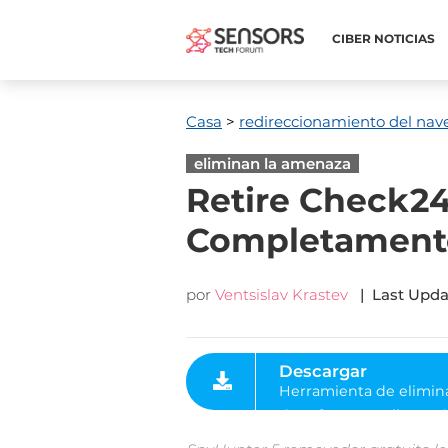
CIBER NOTICIAS
Casa
>
redireccionamiento del nav
eliminan la amenaza
Retire Check24
Completament
por
Ventsislav Krastev
|
Last Upda
Descargar
Herramienta de eliminación
de software malintencionad