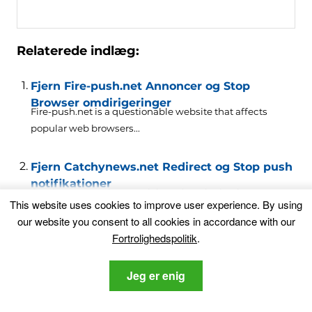
Relaterede indlæg:
Fjern Fire-push.net Annoncer og Stop
Browser omdirigeringer
Fire-push.net is a questionable website that affects
popular web browsers..
.
Fjern Catchynews.net Redirect og Stop push
notifikationer
Catchynews.net is a suspicious domain that is
This website uses cookies to improve user experience
.
By using
associated with the..
.
our website you consent to all cookies in accordance with our
Fortrolighedspolitik
.
Push-news.net Meddelelser Virus – Sådan
fjernes
Jeg er enig
This is an article that aims to reveal how Push-news.net..
.
Push notifikationer Virus – Sådan