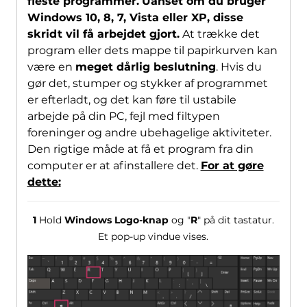
fleste programmer.
Uanset om du bruger
Windows 10, 8, 7, Vista eller XP, disse
skridt vil få arbejdet gjort.
At trække det
program eller dets mappe til papirkurven kan
være en
meget dårlig beslutning
. Hvis du
gør det, stumper og stykker af programmet
er efterladt, og det kan føre til ustabile
arbejde på din PC, fejl med filtypen
foreninger og andre ubehagelige aktiviteter.
Den rigtige måde at få et program fra din
computer er at afinstallere det.
For at gøre
dette:
1
Hold
Windows Logo-knap
og "
R
" på dit tastatur.
Et pop-up vindue vises.