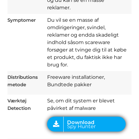
og du kan se en masse
reklamer.
Symptomer
Du vil se en masse af
omdirigeringer, svindel,
reklamer og endda skadeligt
indhold såsom scareware
forsøger at tvinge dig til at købe
et produkt, du faktisk ikke har
Download
Spy Hunter
brug for.
Distributions
Freeware installationer,
metode
Bundtede pakker
Værktøj
Se, om dit system er blevet
Detection
påvirket af malware