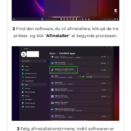
2
Find den software, du vil afinstallere, klik på de tre
prikker, og klik "
Afinstaller
" at begynde processen.
3
Følg afinstallationstrinene, indtil softwaren er