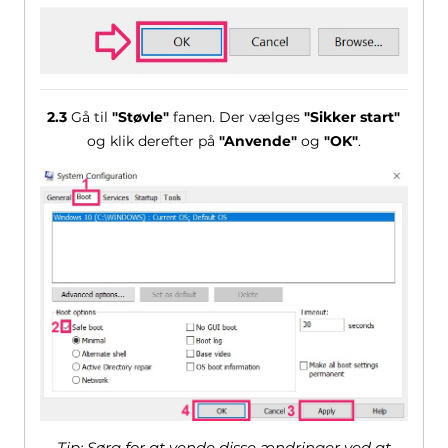
2.3
Gå til
"Støvle"
fanen. Der vælges
"Sikker start"
og klik derefter på
"Anvende"
og
"OK"
.
Tip: Sørg for at vende disse ændringer ved at