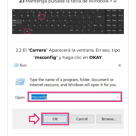
2.1
Mantenga pulsada la tecla de Windows + R
2.2 El "
Carrera
" Aparecerá la ventana. En eso, tipo
"
msconfig
" y haga clic en
OKAY
.