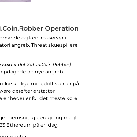
ri.Coin.Robber Operation
mmando og kontrol-server i
tori angreb. Threat skuespillere
i kalder det Satori.Coin.Robber)
er opdagede de nye angreb.
i forskellige minedrift værter på
ware derefter erstatter
enheder er for det meste kører
en gennemsnitlig beregning magt
1733 Ethereum på en dag.
e kommentar: