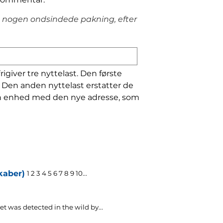
t nogen ondsindede pakning, efter
igiver tre nyttelast. Den første
. Den anden nyttelast erstatter de
ten enhed med den nye adresse, som
kaber)
1 2 3 4 5 6 7 8 9 10...
et was detected in the wild by..
.