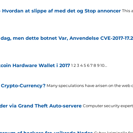
 - Hvordan at slippe af med det og Stop annoncer
This 
dag, men dette botnet Var, Anvendelse CVE-2017-17.2
tcoin Hardware Wallet i 2017
1 2 3 4 5 6 7 8 9 10...
 Crypto-Currency?
Many speculations have arisen on the web c
er via Grand Theft Auto-servere
Computer security expert
Cyber-kriminelle fo