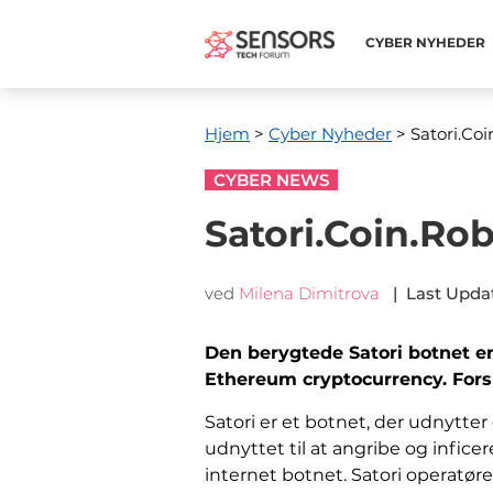
CYBER ​​NYHEDER
Hjem
>
Cyber ​​Nyheder
> Satori.Coi
CYBER NEWS
Satori.Coin.Ro
ved
Milena Dimitrova
|
Last Upda
Den berygtede Satori botnet en
Ethereum cryptocurrency. Forsk
Satori er et botnet, der udnytter
udnyttet til at angribe og infi
internet botnet. Satori operatør