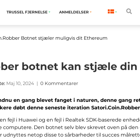
TRUSSEL FJERNELSE
ANMELDELSER
n.Robber Botnet stjæler muligvis dit Ethereum
bber botnet kan stjæle di
te
:
Maj 10, 2024
|
0 Kommentarer
dnu en gang blevet fanget i naturen, denne gang ret
ere døbt denne seneste iteration Satori.Coin.Robber
 en fejl i Huawei og en fejl i Realtek SDK-baserede enhed
cere computere. Den botnet selv blev skrevet oven på d
er udnyttes netop disse to sårbarheder til succes målret