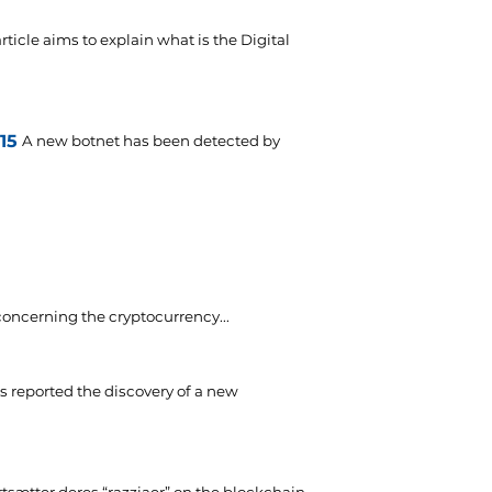
article aims to explain what is the Digital
15
A new botnet has been detected by
oncerning the cryptocurrency..
.
s reported the discovery of a new
rtsætter deres “razziaer”
on the blockchain