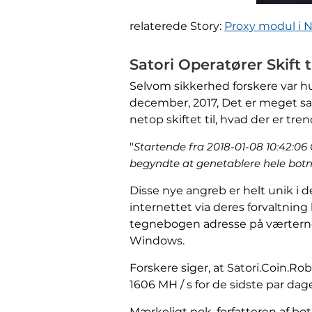
relaterede Story:
Proxy modul i N
Satori Operatører Skift 
Selvom sikkerhed forskere var h
december, 2017, Det er meget san
netop skiftet til, hvad der er tre
"
Startende fra 2018-01-08 10:42:06 
begyndte at genetablere hele bot
Disse nye angreb er helt unik i d
internettet via deres forvaltnin
tegnebogen adresse på værterne
Windows.
Forskere siger, at Satori.Coin.R
1606 MH / s for de sidste par da
Mærkeligt nok, forfatteren af ​​b