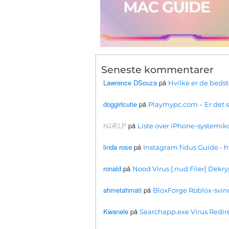
Seneste kommentarer
Lawrence DSouza
på
Hvilke er de beds
doggirlcutie
på
Playmypc.com – Er det si
HJÆLP
på
Liste over iPhone-systemiko
linda rose
på
Instagram fidus Guide 
ronald
på
Nood Virus [.nud Filer] Dekry
ahmetahmati
på
BloxForge Roblox-svind
Kwanele
på
Searchapp.exe Virus Redirec