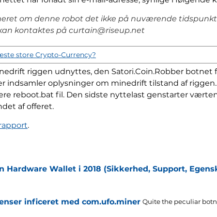
armeret om denne robot det ikke på nuværende tidspunk
 kan kontaktes på curtain@riseup.net
ste store Crypto-Currency?
nedrift riggen udnyttes, den Satori.Coin.Robber botnet fr
der indsamler oplysninger om minedrift tilstand af riggen
re reboot.bat fil. Den sidste nyttelast genstarter vær
det af offeret.
rapport
.
in Hardware Wallet i 2018 (Sikkerhed, Support, Egens
enser inficeret med com.ufo.miner
Quite the peculiar botn