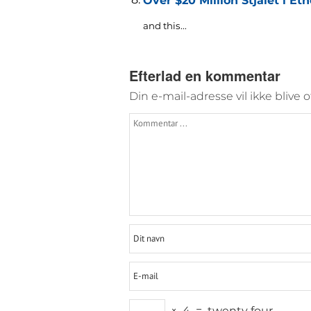
Over $20 Million Stjålet i E
and this..
.
Efterlad en kommentar
Din e-mail-adresse vil ikke blive o
×
4
=
twenty four