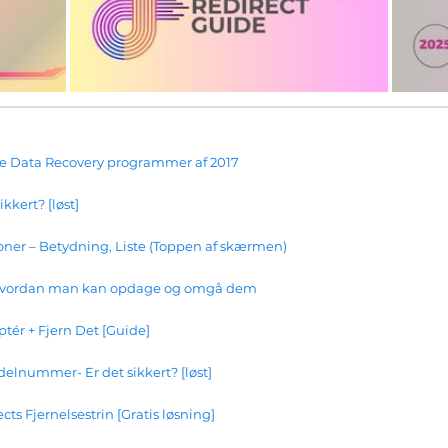
te Data Recovery programmer af 2017
kkert? [løst]
ner – Betydning, Liste (Toppen af ​​skærmen)
- hvordan man kan opdage og omgå dem
ptér + Fjern Det [Guide]
elnummer- Er det sikkert? [løst]
ts Fjernelsestrin [Gratis løsning]