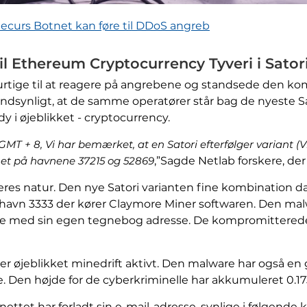
ecurs Botnet kan føre til DDoS angreb
til Ethereum Cryptocurrency Tyveri i Sato
urtige til at reagere på angrebene og standsede den ko
dsynligt, at de samme operatører står bag de nyeste Sa
ndy i øjeblikket - cryptocurrency.
GMT + 8, Vi har bemærket, at en Satori efterfølger variant (V
net på havnene 37215 og 52869
,”Sagde Netlab forskere, d
eres natur. Den nye Satori varianten fine kombination da 
g havn 3333 der kører Claymore Miner softwaren. Den mal
 med sin egen tegnebog adresse. De kompromitterede 
ober øjeblikket minedrift aktivt. Den malware har også 
ge. Den højde for de cyberkriminelle har akkumuleret 0.
otnettet har forladt sin e-mail-adresse, synlige i følgend