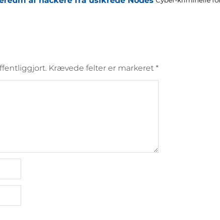
thereum af hackere fra usikrede Nodes
ffentliggjort.
Krævede felter er markeret
*