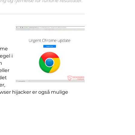
g og fjernelse for fundne resultater.
æmme
egel i
n
ller
det
er,
owser hijacker er også mulige