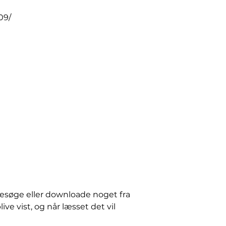
09/
besøge eller downloade noget fra
ive vist, og når læsset det vil