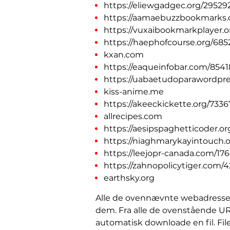
https://eliewgadgec.org/2952
https://aamaebuzzbookmarks
https://vuxaibookmarkplayer.
https://haephofcourse.org/68
kxan.com
https://eaqueinfobar.com/854
https://uabaetudoparawordpr
kiss-anime.me
https://akeeckickette.org/733
allrecipes.com
https://aesipspaghetticoder.or
https://niaghmarykayintouch.o
https://leejopr-canada.com/1
https://zahnopolicytiger.com
earthsky.org
Alle de ovennævnte webadresser e
dem. Fra alle de ovenstående UR
automatisk downloade en fil. File