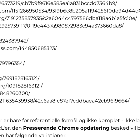
926573219/cb7b9f9616e585ea1a831bccdd7364b9/
.com/1151266950534/93f9b6c8b205a119425610de94d44d
org/7191235857935/c2a6044c4797586dba118a4b1a5fc10e/
52925739117/0f19c4437a980572983c94a373660da8/
1824387942/
ess.com/144850685323/
679796354/
g/7691828163121/
rg/1091828163121/
76848260300/
/4211635439938/42c6aa8fc87ef7cddbaea42cb96f9664/
r bare for referentielle formål og ikke komplet - ikke 
L'er, den
Presserende Chrome opdatering
besked vil bl
n har følgende variationer: