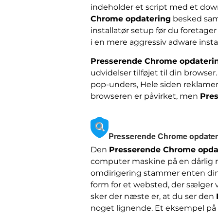
indeholder et script med et down
Chrome opdatering
besked samm
installatør setup før du foretag
i en mere aggressiv adware ins
Presserende Chrome opdateri
udvidelser tilføjet til din brows
pop-unders, Hele siden reklamer 
browseren er påvirket, men
Pre
Presserende Chrome opdateri
Den
Presserende Chrome opda
computer maskine på en dårlig m
omdirigering stammer enten din 
form for et websted, der sælger
sker der næste er, at du ser den
noget lignende. Et eksempel på e