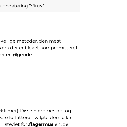
opdatering "Virus".
kellige metoder, den mest
tværk der er blevet kompromitteret
r er følgende:
eklamer). Disse hjemmesider og
lware forfatteren valgte dem eller
l, i stedet for
.flagermus
en, der