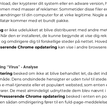
load, der krypterer dit system eller en adware version, 
en med masser af reklamer. Sommetider disse filer er 
er ændringer til din computer for at virke legitime. Nog
tallatør kommer med et bundt pakke.
ng
er ikke udelukket at blive distribueret med andre metod
er. Når den er installeret, de kunne begynde at vise dig 
og omdirigere dig til forskellige steder på nettet. Hov
sserende Chrome opdatering
kan vise i andre browsere
ng “Virus” - Analyse
tering
besked om ikke at blive behandlet let, da det ind
åde. Dens ondsindede hensigter er uden tvivl til stede
e-mail-tjeneste eller et populært websted, som enten er
 varer. De mest almindeligt udnyttede dem blev nævnt i
Presserende Chrome opdatering
besked i enten en pop
n sådan omdirigering fører til en fuld-page-meddelelse 