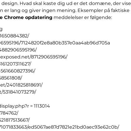
sign. Hvad skal kaste dig ud er det domæne, der vises 
 den er lang og giver ingen mening. Eksempler på faktis
e Chrome opdatering
meddelelser er følgende:
rg
171650884382/
2906595196/7124820f2e8a80b357e0aa4ab96d705a
/4882906595196/
texposed.net/8712906595196/
161207311627/
/4561660827396/
68561808/
.net/2401825818691/
t/531841073279/
splay.php?r = 1113014
4784762/
21817513667/
7371071833663/ed5067ae87d7821e21bd0aec93e62c0b/