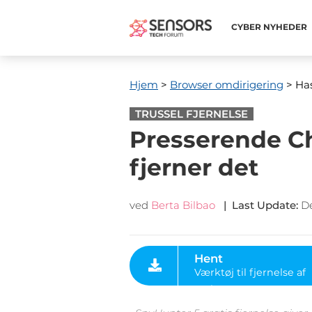
CYBER ​​NYHEDER
Hjem
>
Browser omdirigering
> Has
TRUSSEL FJERNELSE
Presserende C
fjerner det
ved
Berta Bilbao
|
Last Update
:
D
Hent
Værktøj til fjernelse af
malware