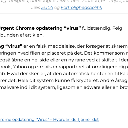
 dig mulighed, underlagt en 48-timers ventetid, en afhjælpnin
Læs
EULA
og
Fortrolighedspolitik
Urgent Chrome opdatering “virus”
fuldstændig. Følg
bunden af ​​artiklen.
g “virus”
er en falsk meddelelse, der forsøger at skr
anceringen hvad filen er placeret på det. Det kommer som r
så åbne en hel side eller en ny fane ved at skifte til de
ok, Yahoo og e-mails er rapporteret at omdirigere dig e
 Hvad der sker, er, at den automatisk henter en fil kal
rer det, Hele dit system kunne få krypteret. Andre årsag
 malware ind i dit system, ligesom en adware eller en br
rome opdatering “Virus” – Hvordan du fjerner det