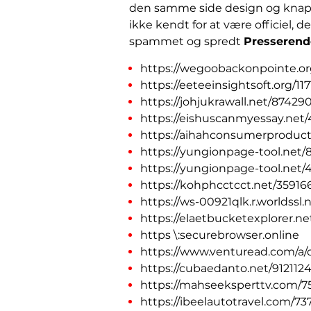
den samme side design og knap de
ikke kendt for at være officiel,
spammet og spredt
Presserend
https://wegoobackonpointe.o
https://eeteeinsightsoft.org/1
https://johjukrawall.net/874
https://eishuscanmyessay.net
https://aihahconsumerproduc
https://yungionpage-tool.net/8
https://yungionpage-tool.net
https://kohphcctcct.net/35916
https://ws-00921qlk.r.worldssl
https://elaetbucketexplorer.ne
https \:securebrowser.online
https://www.venturead.com/a/di
https://cubaedanto.net/912112
https://mahseeksperttv.com/75
https://ibeelautotravel.com/