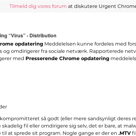
Tilmeld dig vores forum
at diskutere Urgent Chrome 
g “Virus” - Distribution
rome opdatering
Meddelelsen kunne fordeles med fors
ils og omdirigerer fra sociale netværk. Rapporterede ne
rigerer med
Presserende Chrome opdatering
meddelelse
der
ompromitteret så godt (eller mere sandsynligt deres r
skadelig fil eller omdirigere sig selv, det er bare, at ma
e til at sprede sit program. Nogle gange er der en
.MTV
fi