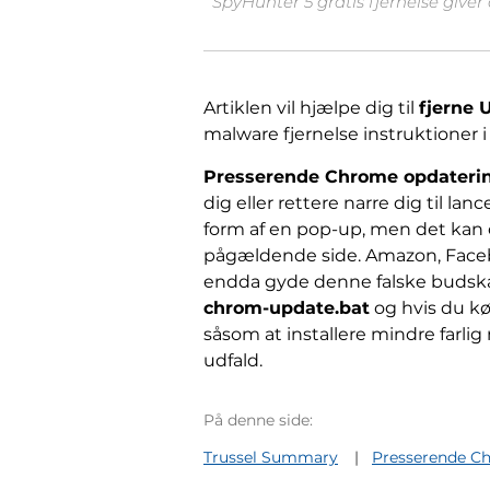
SpyHunter 5 gratis fjernelse giver
Artiklen vil hjælpe dig til
fjerne 
malware fjernelse instruktioner i 
Presserende Chrome opdaterin
dig eller rettere narre dig til l
form af en pop-up, men det kan og
pågældende side. Amazon, Facebo
endda gyde denne falske budskab.
chrom-update.bat
og hvis du kø
såsom at installere mindre farlig
udfald.
På denne side:
Trussel Summary
Presserende Ch