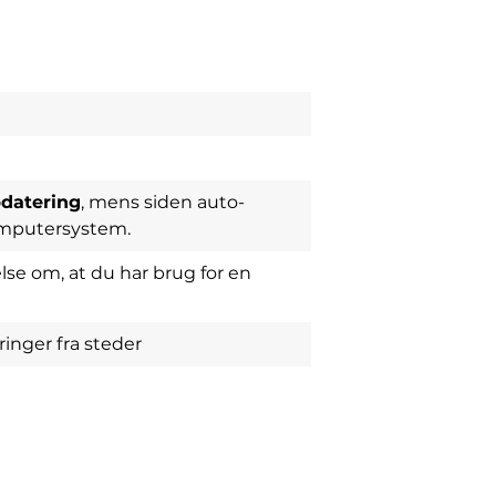
datering
, mens siden auto-
computersystem.
lse om, at du har brug for en
inger fra steder