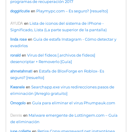
programas de recuperación 2017
doggirlcutie
en
Playmypc.com – Es seguro? [resuelto]
AYUDA
en
Lista de iconos del sistema de iPhone -
Significado, Lista (La parte superior de la pantalla)
linda rose
en
Guía de estafa Instagram - Cómo detectar y
evadirlos
ronald
en
Virus del fideos [.archivos de fideos]
desencriptar + Removerlo [Guía]
ahmetahmati
en
Estafa de BloxForge en Roblox- Es
seguro? [resuelto]
Kwanele
en
Searchapp.exe virus redirecciones pasos de
eliminación [Arreglo gratuito]
Omogolo
en
Guía para eliminar el virus Phumpauk.com
Dennis
en
Malware emergente de Lottingem.com – Guía
de eliminación
june collette
en
Retire Consumerreward.net instantánea