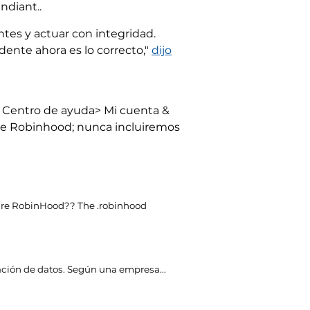
ndiant..
tes y actuar con integridad.
dente ahora es lo correcto,"
dijo
l Centro de ayuda> Mi cuenta &
s de Robinhood; nunca incluiremos
are RobinHood??
The .robinhood
ación de datos. Según una empresa...