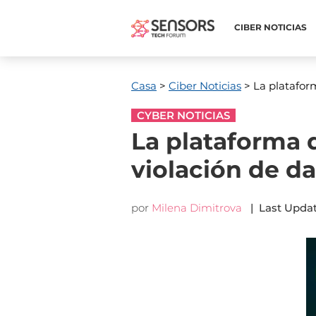
CIBER NOTICIAS
Casa
>
Ciber Noticias
> La plataform
CYBER NOTICIAS
La plataforma 
violación de da
por
Milena Dimitrova
|
Last Upda