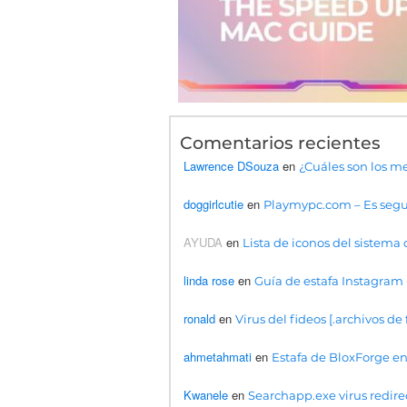
Comentarios recientes
Lawrence DSouza
en
¿Cuáles son los m
doggirlcutie
en
Playmypc.com – Es segur
AYUDA
en
Lista de iconos del sistema 
linda rose
en
Guía de estafa Instagram 
ronald
en
Virus del fideos [.archivos d
ahmetahmati
en
Estafa de BloxForge en
Kwanele
en
Searchapp.exe virus redire