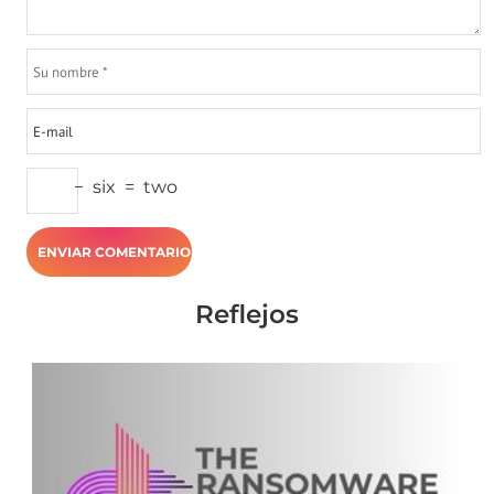
−
six
=
two
Reflejos