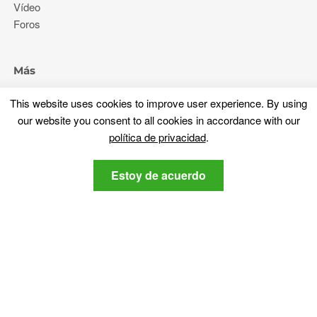
Vídeo
Foros
Más
Sobre nosotros
This website uses cookies to improve user experience
.
By using
política de privacidad
our website you consent to all cookies in accordance with our
Contáctenos
política de privacidad
.
Manténganse al tanto
Estoy de acuerdo
Suscribirse a nuestro boletín respecto a la última
ciberseguridad y noticias relacionadas con la tecnología,.
política de
Estoy de acuerdo con la SensorsTechForum
privacidad