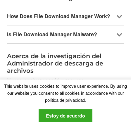
How Does File Download Manager Work
?
Is File Download Manager Malware
?
Acerca de la investigación del
Administrador de descarga de
archivos
El contenido que publicamos en
This website uses cookies to improve user experience
.
By using
SensorsTechForum.com, esta guía práctica de
our website you consent to all cookies in accordance with our
eliminación de File Download Manager incluida,
política de privacidad
.
es el resultado de una extensa investigación,
trabajo duro y la dedicación de nuestro equipo
para ayudarlo a eliminar el, problema relacionado
Estoy de acuerdo
con el adware, y restaurar su navegador y sistema
informático.