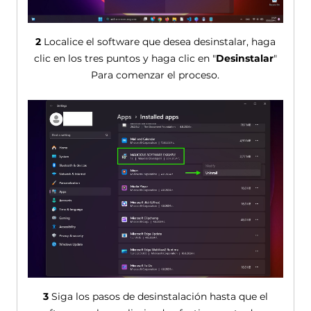
2
Localice el software que desea desinstalar, haga
clic en los tres puntos y haga clic en "
Desinstalar
"
Para comenzar el proceso.
3
Siga los pasos de desinstalación hasta que el