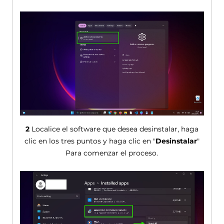
2
Localice el software que desea desinstalar, haga
clic en los tres puntos y haga clic en "
Desinstalar
"
Para comenzar el proceso.