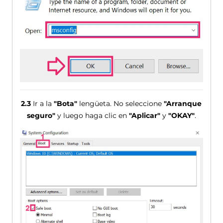
2.3
Ir a la
"Bota"
lengüeta. No seleccione
"Arranque
seguro"
y luego haga clic en
"Aplicar"
y
"OKAY"
.