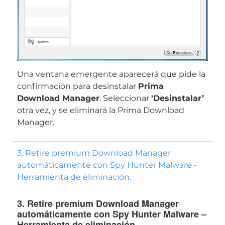
Una ventana emergente aparecerá que pide la
confirmación para desinstalar
Prima
Download Manager
. Seleccionar
'Desinstalar’
otra vez, y se eliminará la Prima Download
Manager.
3. Retire premium Download Manager
automáticamente con Spy Hunter Malware -
Herramienta de eliminación.
Descargar
Herramienta de
3. Retire premium Download Manager
eliminación de software
automáticamente con Spy Hunter Malware –
Herramienta de eliminación.
malintencionado