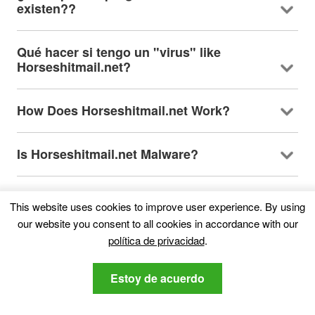
existen??
Qué hacer si tengo un "virus"
like
Horseshitmail.net
?
How Does Horseshitmail.net Work
?
Is Horseshitmail.net Malware
?
About the Horseshitmail.net
This website uses cookies to improve user experience
.
By using
Research
our website you consent to all cookies in accordance with our
política de privacidad
.
El contenido que publicamos en
SensorsTechForum.com,
this Horseshitmail.net
Estoy de acuerdo
how-to removal guide included
, es el resultado
de una extensa investigación, trabajo duro y la
dedicación de nuestro equipo para ayudarlo a