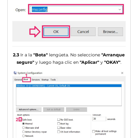
2.3
Ir a la
"Bota"
lengüeta. No seleccione
"Arranque
seguro"
y luego haga clic en
"Aplicar"
y
"OKAY"
.