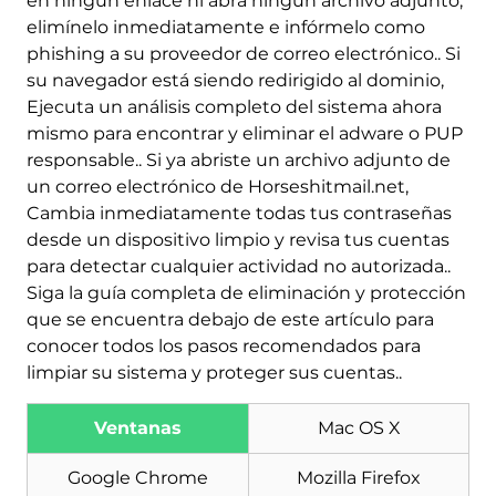
en ningún enlace ni abra ningún archivo adjunto;
elimínelo inmediatamente e infórmelo como
phishing a su proveedor de correo electrónico.. Si
su navegador está siendo redirigido al dominio,
Ejecuta un análisis completo del sistema ahora
mismo para encontrar y eliminar el adware o PUP
responsable.. Si ya abriste un archivo adjunto de
un correo electrónico de Horseshitmail.net,
Cambia inmediatamente todas tus contraseñas
desde un dispositivo limpio y revisa tus cuentas
para detectar cualquier actividad no autorizada..
Siga la guía completa de eliminación y protección
Descargar
que se encuentra debajo de este artículo para
Herramienta de
conocer todos los pasos recomendados para
eliminación de software
limpiar su sistema y proteger sus cuentas..
malintencionado
Ventanas
Mac OS X
Google Chrome
Mozilla Firefox