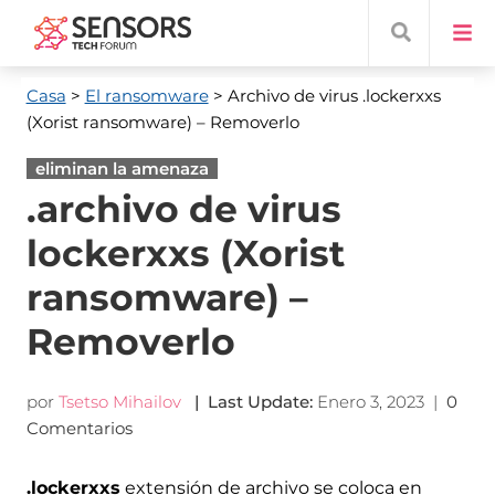
Casa
>
El ransomware
> Archivo de virus .lockerxxs
(Xorist ransomware) – Removerlo
eliminan la amenaza
.archivo de virus
lockerxxs (Xorist
ransomware) –
Removerlo
por
Tsetso Mihailov
|
Last Update
:
Enero 3, 2023
|
0
Comentarios
.lockerxxs
extensión de archivo se coloca en