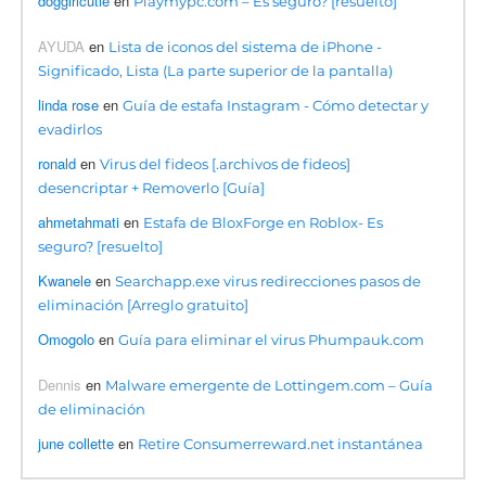
doggirlcutie
en
Playmypc.com – Es seguro? [resuelto]
AYUDA
en
Lista de iconos del sistema de iPhone -
Significado, Lista (La parte superior de la pantalla)
linda rose
en
Guía de estafa Instagram - Cómo detectar y
evadirlos
ronald
en
Virus del fideos [.archivos de fideos]
desencriptar + Removerlo [Guía]
ahmetahmati
en
Estafa de BloxForge en Roblox- Es
seguro? [resuelto]
Kwanele
en
Searchapp.exe virus redirecciones pasos de
eliminación [Arreglo gratuito]
Omogolo
en
Guía para eliminar el virus Phumpauk.com
Dennis
en
Malware emergente de Lottingem.com – Guía
de eliminación
june collette
en
Retire Consumerreward.net instantánea