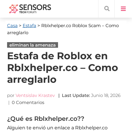
Casa
>
Estafa
> Rblxhelper.co Roblox Scam
– Como
arreglarlo
eliminan la amenaza
Estafa de Roblox en
Rblxhelper.co – Como
arreglarlo
por
Ventsislav Krastev
|
Last Update
:
Junio 18, 2026
|
0 Comentarios
¿Qué es Rblxhelper.co??
Alguien te envió un enlace a Rblxhelper.co