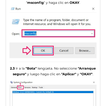
"
msconfig
" y haga clic en
OKAY
.
2.3
Ir a la
"Bota"
lengüeta. No seleccione
"Arranque
seguro"
y luego haga clic en
"Aplicar"
y
"OKAY"
.