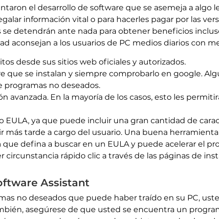
aron el desarrollo de software que se asemeja a algo l
regalar información vital o para hacerles pagar por las ve
 se detendrán ante nada para obtener beneficios incluso 
ad aconsejan a los usuarios de PC medios diarios con m
os desde sus sitios web oficiales y autorizados.
re que se instalan y siempre comprobarlo en google. Alg
 de programas no deseados.
n avanzada. En la mayoría de los casos, esto les permitir
do EULA, ya que puede incluir una gran cantidad de cara
r más tarde a cargo del usuario. Una buena herramienta
a que defina a buscar en un EULA y puede acelerar el pr
circunstancia rápido clic a través de las páginas de inst
oftware Assistant
ramas no deseados que puede haber traído en su PC, ust
ambién, asegúrese de que usted se encuentra un progra