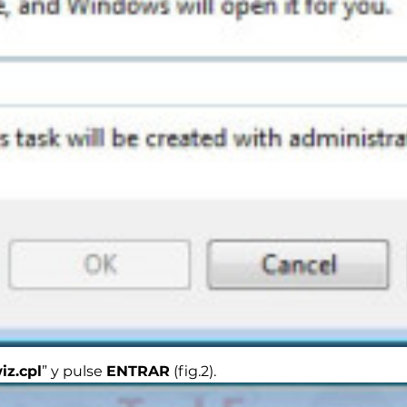
iz.cpl
” y pulse
ENTRAR
(fig.2).