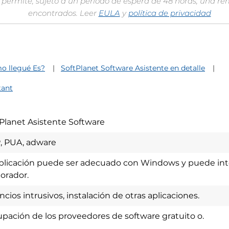
permite, sujeto a un período de espera de 48 horas, una re
encontrados. Leer
EULA
y
política de privacidad
mo llegué Es?
SoftPlanet Software Asistente en detalle
tant
Planet Asistente Software
, PUA, adware
plicación puede ser adecuado con Windows y puede inte
orador.
cios intrusivos, instalación de otras aplicaciones.
pación de los proveedores de software gratuito o.