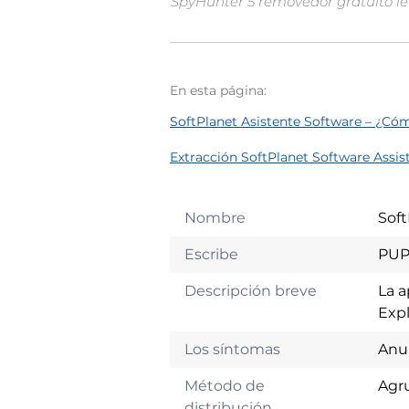
SpyHunter 5 removedor gratuito le 
En esta página:
SoftPlanet Asistente Software – ¿Có
Extracción SoftPlanet Software Assis
Nombre
Soft
Escribe
PUP
Descripción breve
La a
Expl
Los síntomas
Anun
Método de
Agru
distribución