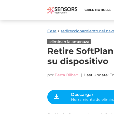
CIBER NOTICIAS
Casa
>
redireccionamiento del nav
eliminan la amenaza
Retire SoftPlan
su dispositivo
por
Berta Bilbao
|
Last Update
:
En
Descargar
Herramienta de eliminación
de software malintencionad