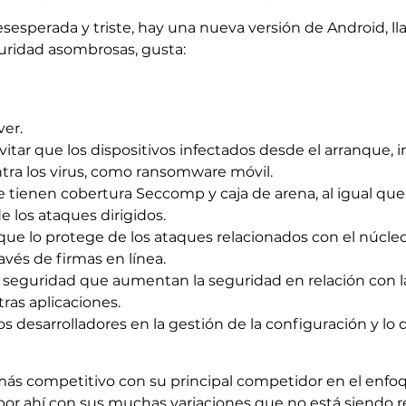
esperada y triste, hay una nueva versión de Android, l
uridad asombrosas, gusta:
er.
vitar que los dispositivos infectados desde el arranque, 
ntra los virus, como ransomware móvil.
 tienen cobertura Seccomp y caja de arena, al igual que 
 los ataques dirigidos.
ue lo protege de los ataques relacionados con el núcleo
avés de firmas en línea.
e seguridad que aumentan la seguridad en relación con l
ras aplicaciones.
s desarrolladores en la gestión de la configuración y lo 
z más competitivo con su principal competidor en el enfoqu
 por ahí con sus muchas variaciones que no está siendo 