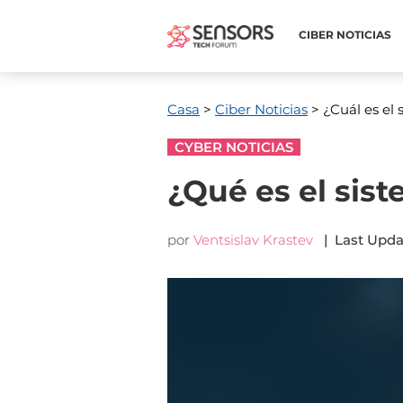
CIBER NOTICIAS
Casa
>
Ciber Noticias
> ¿Cuál es el
CYBER NOTICIAS
¿Qué es el sis
por
Ventsislav Krastev
|
Last Upda