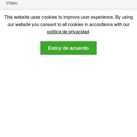
Vídeo
Foros
This website uses cookies to improve user experience
.
By using
our website you consent to all cookies in accordance with our
Más
política de privacidad
.
Sobre nosotros
Estoy de acuerdo
política de privacidad
Contáctenos
Manténganse al tanto
Suscribirse a nuestro boletín respecto a la última
ciberseguridad y noticias relacionadas con la tecnología,.
política de
Estoy de acuerdo con la SensorsTechForum
privacidad