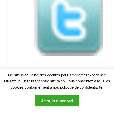
Ce site Web utilise des cookies pour améliorer l'expérience
utilisateur. En utilisant notre site Web, vous consentez à tous les
Articles Similaires:
cookies conformément à nos
politique de confidentialité
.
Escroqueries Alibaba Phishing - Comment
Je suis d'accord
se débarrasser d'eux
Apprenez à supprimer les logiciels malveillants causés
par Escroqueries Alibaba phishing,...