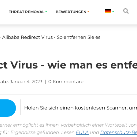
S
THREAT REMOVAL
BEWERTUNGEN
 Alibaba Redirect Virus - So entfernen Sie es
ct Virus - wie man es entf
ate:
Januar 4, 2023
|
0 Kommentare
Holen Sie sich einen kostenlosen Scanner, um fe
erner ermöglicht es Ihnen, vorbehaltlich einer Wartezeit vo
 für Ergebnisse gefunden. Lesen
EULA
und
Datenschutz-B