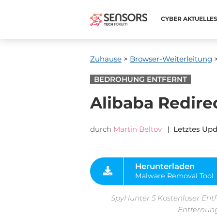
CYBER ​​AKTUELLE
Zuhause
>
Browser-Weiterleitung
>
BEDROHUNG ENTFERNT
Alibaba Redire
durch
Martin Beltov
| Letztes Upd
Herunterladen
Malware Removal Tool
SpyHunter 5 Kostenloser Entf
Entfernung