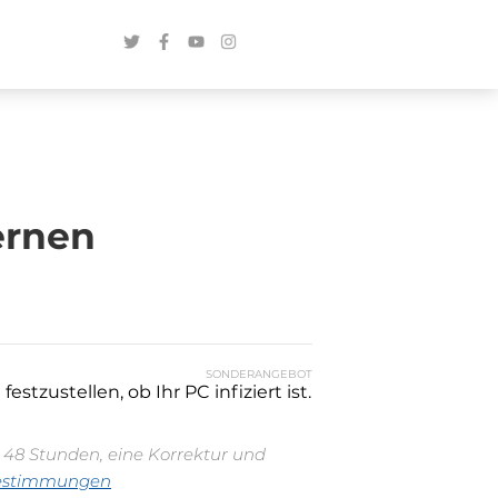
ernen
SONDERANGEBOT
stzustellen, ob Ihr PC infiziert ist.
n 48 Stunden, eine Korrektur und
estimmungen