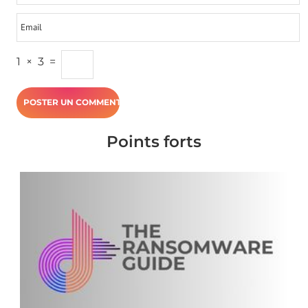
1
×
3
=
Points forts