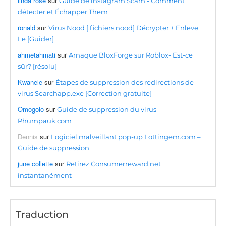
linda rose
sur
Guide de instagram Scam - Comment
détecter et Échapper Them
ronald
sur
Virus Nood [.fichiers nood] Décrypter + Enleve
Le [Guider]
ahmetahmati
sur
Arnaque BloxForge sur Roblox- Est-ce
sûr? [résolu]
Kwanele
sur
Étapes de suppression des redirections de
virus Searchapp.exe [Correction gratuite]
Omogolo
sur
Guide de suppression du virus
Phumpauk.com
Dennis
sur
Logiciel malveillant pop-up Lottingem.com –
Guide de suppression
june collette
sur
Retirez Consumerreward.net
instantanément
Traduction