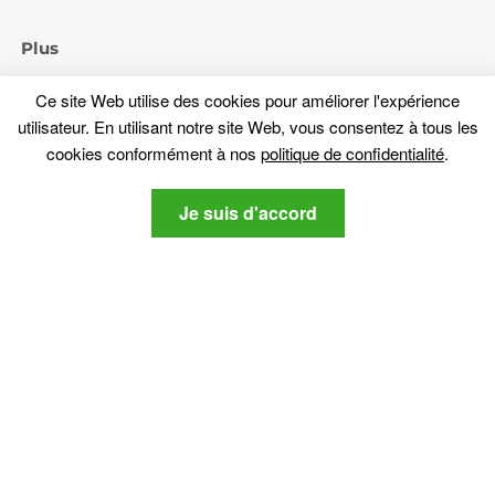
Plus
À propos de nous
Ce site Web utilise des cookies pour améliorer l'expérience
politique de confidentialité
utilisateur. En utilisant notre site Web, vous consentez à tous les
Contactez nous
cookies conformément à nos
politique de confidentialité
.
Restez à l'écoute
Je suis d'accord
Abonnez-vous à notre newsletter sur les dernières nouvelles
liées cybersécurité et tech-.
politique de
Je suis d'accord sur le SensorsTechForum
confidentialité