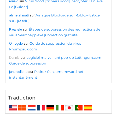
ronald
sur
Virus Nood [.fichiers nood] Décrypter + Enleve
Le [Guider]
ahmetahmati
sur
Arnaque BloxForge sur Roblox- Est-ce
sûr? [résolu]
Kwanele
sur
Étapes de suppression des redirections de
virus Searchapp.exe [Correction gratuite]
Omogolo
sur
Guide de suppression du virus
Phumpauk.com
Dennis
sur
Logiciel malveillant pop-up Lottingem.com –
Guide de suppression
june collette
sur
Retirez Consumerreward.net
instantanément
Traduction