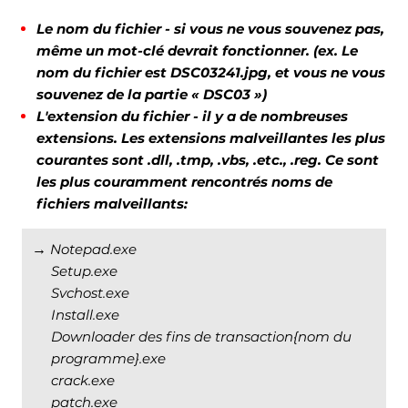
Le nom du fichier - si vous ne vous souvenez pas,
même un mot-clé devrait fonctionner. (ex. Le
nom du fichier est DSC03241.jpg, et vous ne vous
souvenez de la partie « DSC03 »)
L'extension du fichier - il y a de nombreuses
extensions. Les extensions malveillantes les plus
courantes sont .dll, .tmp, .vbs, .etc., .reg. Ce sont
les plus couramment rencontrés noms de
fichiers malveillants:
→
Notepad.exe
Setup.exe
Svchost.exe
Install.exe
Downloader des fins de transaction{nom du
programme}.exe
crack.exe
patch.exe