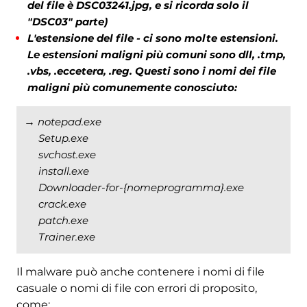
del file è DSC03241.jpg, e si ricorda solo il
"DSC03" parte)
L'estensione del file - ci sono molte estensioni.
Le estensioni maligni più comuni sono dll, .tmp,
.vbs, .eccetera, .reg. Questi sono i nomi dei file
maligni più comunemente conosciuto:
→
notepad.exe
Setup.exe
svchost.exe
install.exe
Downloader-for-{nomeprogramma}.exe
crack.exe
patch.exe
Trainer.exe
Il malware può anche contenere i nomi di file
casuale o nomi di file con errori di proposito,
come: