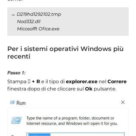
→
D219hd1292102.tmp
Nod332.dll
Micosofft Ofice.exe
Per i sistemi operativi Windows più
recenti
Passo 1:
Stampa
+ R
e il tipo di
explorer.exe
nel
Correre

finestra dopo di che cliccare sul
Ok
pulsante.