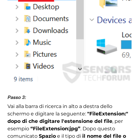
Passo 3:
Vai alla barra di ricerca in alto a destra dello
schermo e digitare la seguente:
"FileExtension:"
dopo di che digitare l'estensione del file
, per
esempio
“FileExtension:jpg”
. Dopo questo
comunicato
Spazio
e il tipo di
il nome del file o