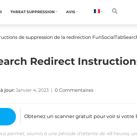
R
THREAT SUPPRESSION
AVIS
ructions de suppression de la redirection FunSocialTabSearc
arch Redirect Instruction
à jour:
Janvier 4, 2023
|
0 Commentaires
Obtenez un scanner gratuit pour voir si votre P
ous permet, soumis à une période d'attente de 48 heures, un