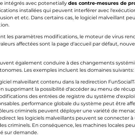
 intégrés avec potenetially
des contre-mesures de pr
ications installées qui peuvent interférer avec l'exécution
usion et etc. Dans certains cas, le logiciel malveillant
ion.
t les paramètres modifications, le moteur de virus rend
aleurs affectées sont la page d'accueil par défaut, nouv
peuvent également conduire à des changements systémi
autonomes. Les exemples incluent les domaines suivants:
ogiciel malveillant contenu dans la redirection FunSocia
 supprimant la possibilité d'accéder au menu de récup
difications des entrées de registre du système d'exploit
ponsables. performance globale du système peut être affe
ôleurs criminels peuvent déployer une variété de menac
edirect les logiciels malveillants peuvent se connecter à 
des criminels. En conséquence, les machines locales pe
ssé sur demande.