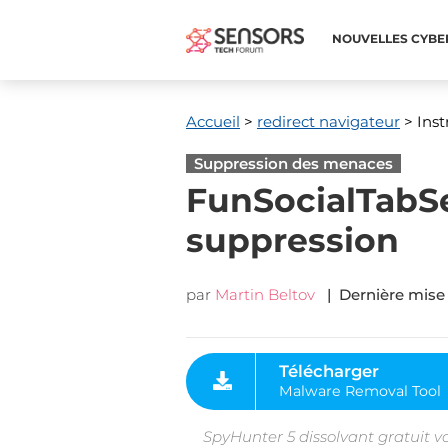
NOUVELLES CYBE
Accueil
>
redirect navigateur
> Inst
Suppression des menaces
FunSocialTabSe
suppression
par
Martin Beltov
| Dernière mise 
Télécharger
Malware Removal Tool
SpyHunter 5 dissolvant gratuit v