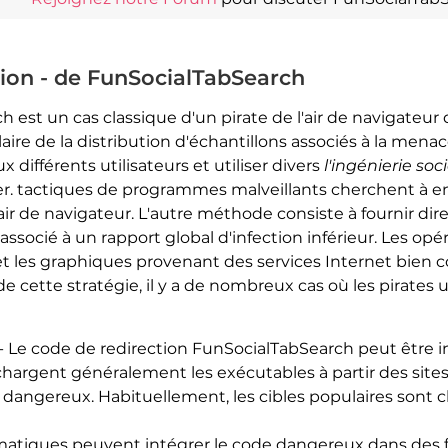
ion - de FunSocialTabSearch
h est un cas classique d'un pirate de l'air de navigateur
ire de la distribution d'échantillons associés à la menace
x différents utilisateurs et utiliser divers
l'ingénierie soc
ller. tactiques de programmes malveillants cherchent à 
'air de navigateur. L'autre méthode consiste à fournir d
socié à un rapport global d'infection inférieur. Les opér
t les graphiques provenant des services Internet bien 
de cette stratégie, il y a de nombreux cas où les pirates u
- Le code de redirection FunSocialTabSearch peut être in
échargent généralement les exécutables à partir des sites 
 dangereux. Habituellement, les cibles populaires sont cho
rmatiques peuvent intégrer le code dangereux dans des fi