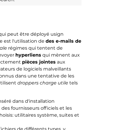
 qui peut être déployé usign
 est l'utilisation de
des e-mails de
iale
régimes qui tentent de
envoyer
hyperliens
qui mènent aux
irectement
pièces jointes
aux
ateurs de logiciels malveillants
connus dans une tentative de les
tilisent
droppers charge utile
tels
séré dans d'installation
des fournisseurs officiels et les
isis: utilitaires système, suites et
chiers de différents types, y