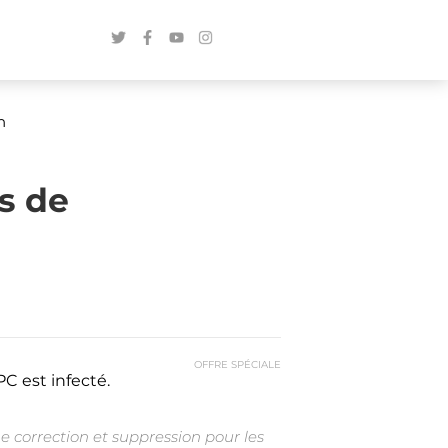
h
s de
OFFRE SPÉCIALE
C est infecté.
e correction et suppression pour les