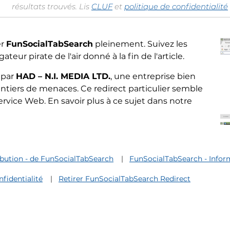
résultats trouvés. Lis
CLUF
et
politique de confidentialité
er
FunSocialTabSearch
pleinement. Suivez les
eur pirate de l'air donné à la fin de l'article.
 par
HAD – N.I. MEDIA LTD.
, une entreprise bien
ntiers de menaces. Ce redirect particulier semble
ervice Web. En savoir plus à ce sujet dans notre
ibution - de FunSocialTabSearch
FunSocialTabSearch - Inform
fidentialité
Retirer FunSocialTabSearch Redirect