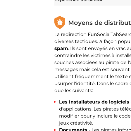
Moyens de distribut
La redirection FunSocialTabSearc
diverses tactiques. А façon popula
spam
. Ils sont envoyés en vrac au
contraindre les victimes à insta
souches associées au pirate de l
messages mais cela est souvent as
utilisent fréquemment le texte e
usurper l'identité. Dans le cadre 
que les suivants:
Les installateurs de logiciels
d'applications. Les pirates tél
modifier pour y inclure le code
jeux créativité.
Documents
- Les pirates info